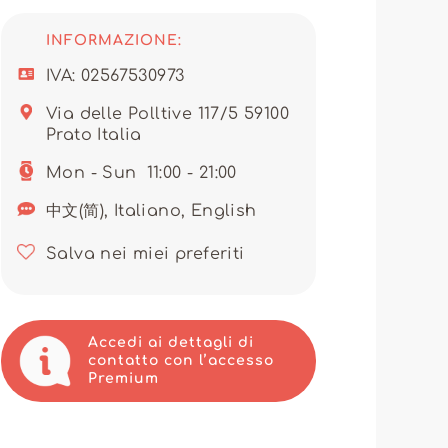
i loro guardaroba.
tivi. Questo grossista utilizza la
INFORMAZIONE:
 di ordinazione e ottimizza
gestire efficacemente le scorte,
IVA: 02567530973
. Così, ogni commercio può
ssionale e attento.
Via delle Polltive 117/5 59100
Prato Italia
 all'ingrosso di alta qualità,
 per coloro che cercano di
a. Scegliendo AWA fashion, i
Mon - Sun
11:00 - 21:00
 un mercato in continua
中文(简), Italiano, English
Salva nei miei preferiti
Accedi ai dettagli di
contatto con l’accesso
Premium