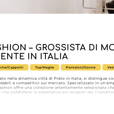
SHION – GROSSISTA DI M
ENTE IN ITALIA
cche/Cappotti
Top/Maglie
Pantaloni/Gonne
Vest
to nella dinamica città di Prato in Italia, si distingue 
idabili e competitivi sul mercato. Specializzato in un'
shion offre una collezione attentamente selezionata ch
i che soddisfano le aspettative più esigenti dei rivenditor
la qualità eccezionale dei suoi prodotti, AWA fashion si
eriali di prima qualità, garantendo durabilità e stile ad o
lo di un inventario diversificato, ma anche di opzioni fl