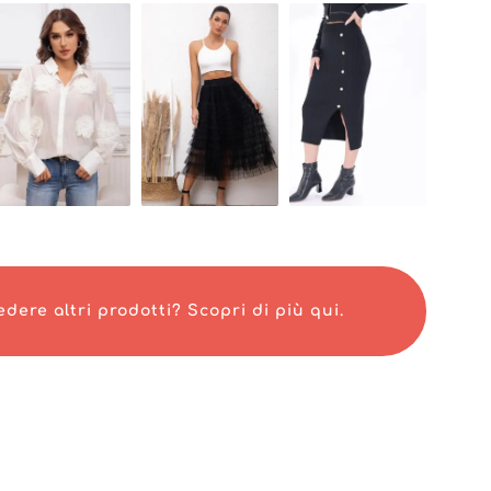
ta che desidera aggiungere tocchi sofisticati e moderni a
 collaborano con AWA fashion godono di vantaggi significa
tore, uno strumento moderno che semplifica il processo
cquisto online. Questa piattaforma intuitiva permette di 
sso tempo un supporto clienti reattivo e personalizzato
prio negozio con serenità, supportato da un servizio profe
AWA fashion si basa sulla sua capacità di fornire prodotti
pi previsti, a prezzi competitivi. È un partner di scelta
edditività mentre soddisfano pienamente la loro clientel
urano una collaborazione basata su fiducia e successo, in
edere altri prodotti? Scopri di più qui.