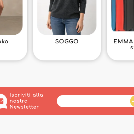
oko
SOGGO
EMMA 
s
Iscriviti alla
nostra
Newsletter