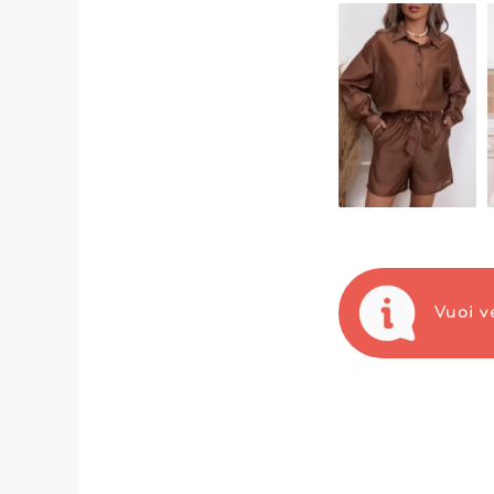
clientela variega
I rivenditori che
tecnologia MicroS
l'esperienza di a
offrendo allo ste
sviluppare il pro
La reputazione di 
consegnati nei tem
massimizzare la r
rivenditori assic
evoluzione.
Vuoi v