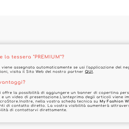
e la tessera "PREMIUM"?
 viene assegnata automaticamente se usi l'applicazione del ne
ioni, visita il Sito Web del nostro partner
QUI
.
 vantaggi?
 offre la possibilità di aggiungere un banner di copertina pers
ta e un video di presentazione.L'anteprima degli articoli viene 
croStore.Inoltre, nella vostra scheda tecnica su
My Fashion W
ti di contatto diretto. La vostra visibilità aumenterà attravers
ilità di contattarvi direttamente.