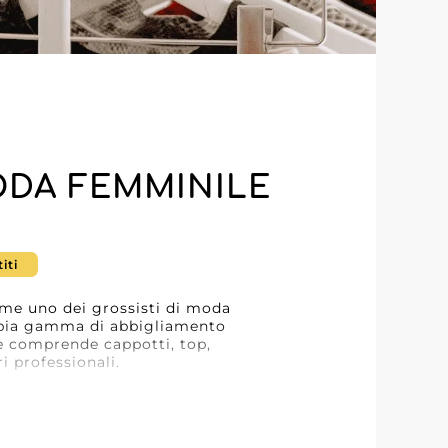
ODA FEMMINILE
iti
come uno dei grossisti di moda
ampia gamma di abbigliamento
e comprende cappotti, top,
i professionali.
 concentra su design alla moda
gni pezzo. I rivenditori partner
essibili per soddisfare una