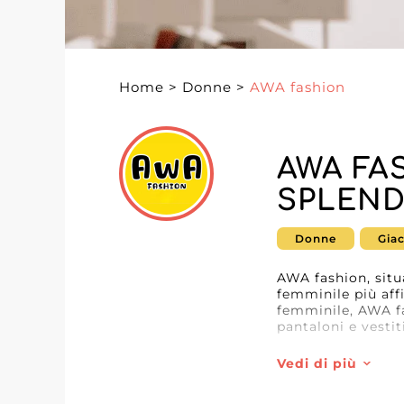
Home
>
Donne
>
AWA fashion
AWA FA
SPLEND
Donne
Gia
AWA fashion, situa
femminile più aff
femminile, AWA fa
pantaloni e vestit
Riconosciuto per 
Vedi di più
realizzati con mat
beneficiano non so