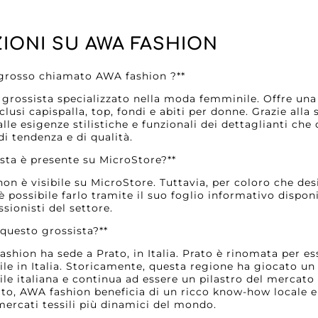
IONI SU AWA FASHION
'ingrosso chiamato AWA fashion ?**
grossista specializzato nella moda femminile. Offre un
lusi capispalla, top, fondi e abiti per donne. Grazie alla
lle esigenze stilistiche e funzionali dei dettaglianti che 
di tendenza e di qualità.
ista è presente su MicroStore?**
on è visibile su MicroStore. Tuttavia, per coloro che des
è possibile farlo tramite il suo foglio informativo dispon
sionisti del settore.
 questo grossista?**
ashion ha sede a Prato, in Italia. Prato è rinomata per e
sile in Italia. Storicamente, questa regione ha giocato un
sile italiana e continua ad essere un pilastro del mercato
ato, AWA fashion beneficia di un ricco know-how locale e
mercati tessili più dinamici del mondo.