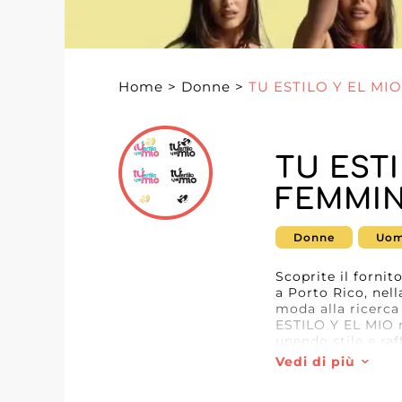
Home
>
Donne
>
TU ESTILO Y EL MIO
TU ESTI
FEMMIN
Donne
Uom
Scoprite il fornit
a Porto Rico, nel
moda alla ricerca
ESTILO Y EL MIO r
unendo stile e raf
Vedi di più
La comunicazione 
esemplare, prezios