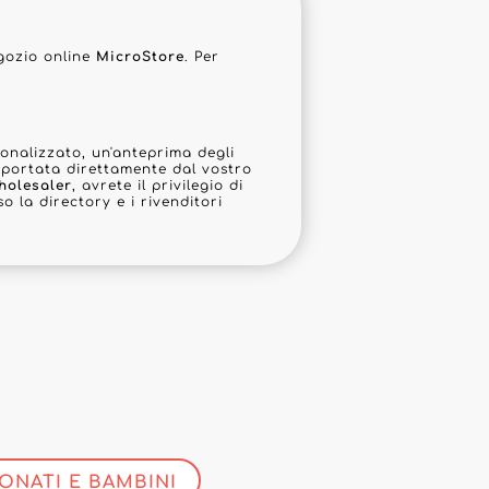
gozio online
MicroStore
. Per
onalizzato, un'anteprima degli
importata direttamente dal vostro
holesaler
, avrete il privilegio di
o la directory e i rivenditori
ONATI E BAMBINI