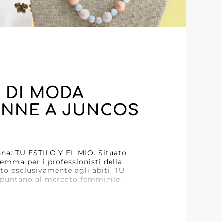
A DI MODA
ONNE A JUNCOS
donna: TU ESTILO Y EL MIO. Situato
gemma per i professionisti della
ato esclusivamente agli abiti, TU
e puntano al mercato femminile,
olto attento e reattività
.