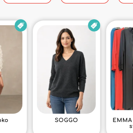
oko
SOGGO
EMMA 
s