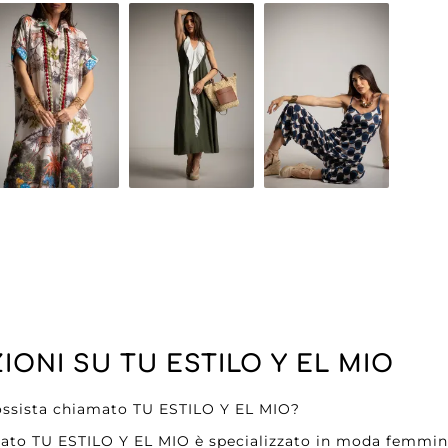
biti proposta da TU ESTILO Y EL MIO è un vero concentrat
i rivenditore di comporre un'offerta varia e attraente per
uzione, così come la scelta dei materiali e delle finiture
ti, rafforzando così la loro fedeltà e l'immagine della vos
ILO Y EL MIO come partner all'ingrosso, beneficiate anc
. La loro affidabilità nell'approvvigionamento e l'impegn
quillità essenziale per concentrarvi sullo sviluppo della vo
 ESTILO Y EL MIO è un partner di fiducia su cui potete co
re clienti massimizzando al contempo i margini. Optate pe
l pilastro del vostro successo commerciale nella vendita
IONI SU TU ESTILO Y EL MIO
grossista chiamato TU ESTILO Y EL MIO?
mato TU ESTILO Y EL MIO è specializzato in moda femmini