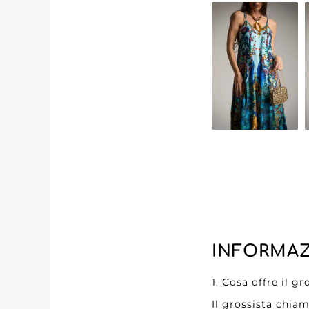
La selezione di a
permettendo a ogn
dedicata alla prod
delle vostre clien
Scegliendo TU EST
la vostra attività
vi offrono la tran
Siate certi che TU
qualità alle vost
ESTILO Y EL MIO i
INFORMAZ
1. Cosa offre il 
Il grossista chia