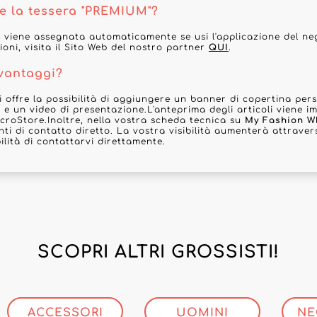
e la tessera "PREMIUM"?
 viene assegnata automaticamente se usi l'applicazione del ne
ioni, visita il Sito Web del nostro partner
QUI
.
 vantaggi?
 offre la possibilità di aggiungere un banner di copertina pers
ta e un video di presentazione.L'anteprima degli articoli viene 
croStore.Inoltre, nella vostra scheda tecnica su
My Fashion W
ti di contatto diretto. La vostra visibilità aumenterà attravers
ilità di contattarvi direttamente.
SCOPRI ALTRI GROSSISTI!
ACCESSORI
UOMINI
NE