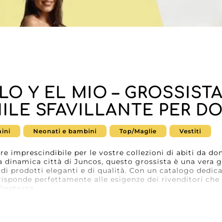
LO Y EL MIO – GROSSIST
ILE SFAVILLANTE PER D
ini
Neonati e bambini
Top/Maglie
Vestiti
ore imprescindibile per le vostre collezioni di abiti da 
la dinamica città di Juncos, questo grossista è una vera 
 di prodotti eleganti e di qualità. Con un catalogo dedic
isponde perfettamente alle esigenze dei rivenditori ch
finatezza.
diretta con il team di TU ESTILO Y EL MIO garantisce asc
i vantaggi per sviluppare la vostra attività con serenità