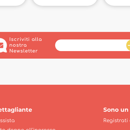
Iscriviti alla
nostra
Newsletter
ttagliante
Sono un 
ssista
Registrati