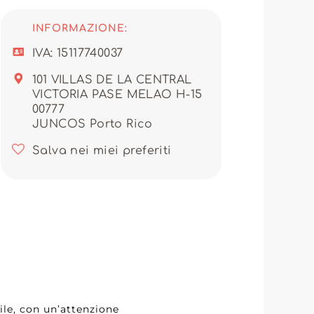
o di tendenze e diversità,
 le proprie clienti. La cura
INFORMAZIONE:
, assicura la piena soddisfazione
tra azienda.
IVA: 15117740037
he di vantaggi competitivi per
101 VILLAS DE LA CENTRAL
o a rispettare i tempi di consegna
VICTORIA PASE MELAO H-15
stra clientela.
00777
ntare per offrire prodotti di
JUNCOS Porto Rico
r l'eccellenza e fate di TU
 di abiti da donna.
Salva nei miei preferiti
le, con un’attenzione