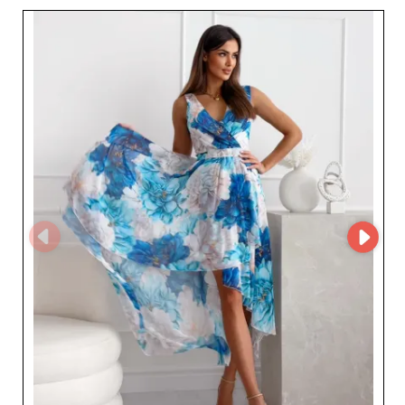
comfort, ideali per aiutare le vostre clienti ad affrontare
le stagioni fredde con eleganza. Top e pantaloni
presentano tagli moderni e tessuti sofisticati, rendendo
ogni outfit unico e adatto a ogni occasione. Gli abiti di
Milletmoda sono veri e propri pezzi chiave, apprezzati
per la varietà di stili, dai modelli casual agli outfit da sera
più glamour, permettendo alle vostre clienti di trovare il
capo perfetto per ogni momento della loro vita. Quanto
alle borse, aggiungono il tocco finale indispensabile,
combinando praticità ed estetica per rispondere alle
esigenze quotidiane valorizzando ogni look. Milletmoda
si distingue anche per l’utilizzo di MicroStore, che
garantisce un’esperienza d’acquisto semplificata ed
efficiente per i rivenditori. Questo servizio intuitivo
facilita la gestione degli ordini, ottimizzando la relazione
con i clienti professionali e assicurando una reattività
esemplare. Scegliere Milletmoda come partner
all’ingrosso significa puntare su affidabilità e qualità.
Concentrandosi sull’eccellenza del servizio clienti e sulla
consegna rapida, Milletmoda si impegna a sostenere la
crescita della vostra azienda offrendo collezioni che
conquistano e fidelizzano le vostre clienti. Approfittate
dei vantaggi di un fornitore di fiducia che vi aiuta a
restare all’avanguardia del mercato della moda
femminile.