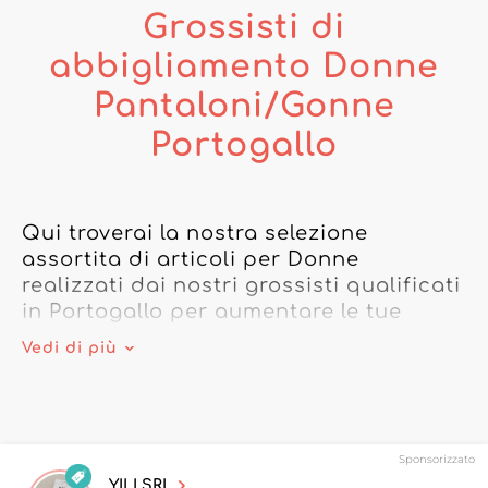
Grossisti di
abbigliamento Donne
Pantaloni/Gonne
Portogallo
Qui troverai la nostra selezione 
assortita di articoli per Donne 
realizzati dai nostri grossisti qualificati 
in Portogallo per aumentare le tue 
vendite!

Vedi di più
I nostri grossisti situati in Portogallo ti 
offrono un accesso privilegiato alle 
ultime tendenze in vari settori. Da 
Sponsorizzato
design classici a creazioni 
YILI SRL