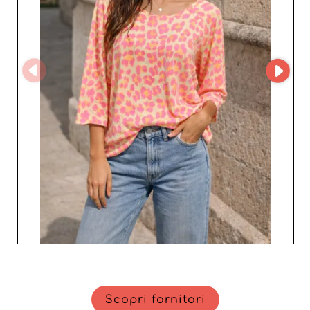
beneficiano non solo di una collezione diversificata, ma
anche di un servizio clienti esemplare, garantendo una
collaborazione fluida e redditizia. L'affidabilità e la
professionalità di APRIL STORY S.L lo rendono una scelta
privilegiata per gli imprenditori che desiderano
distinguersi nel competitivo settore del prêt-à-porter
femminile. Esplora l'universo di APRIL STORY S.L e offri
alla tua clientela il meglio della moda, godendo al
contempo di un'esperienza d'acquisto senza pensieri
grazie a strumenti tecnologici avanzati e a un servizio
personalizzato.
Scopri fornitori