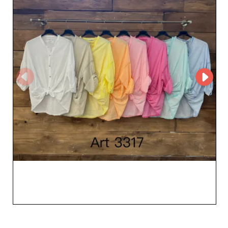
dalle silhouette valorizzanti, completano la collezione,
offrendo ai tuoi clienti look completi e di stile.
L’affidabilità di Nova ancla S.L si traduce in un servizio
d’eccellenza orientato alla soddisfazione del cliente.
Grazie a MicroStore, questo grossista garantisce
un’esperienza d’acquisto fluida ed efficiente,
permettendo ai rivenditori di ordinare in totale serenità.
Il rispetto dei tempi di consegna e la qualità costante dei
prodotti rafforzano la solida reputazione di Nova ancla
S.L sul mercato. Scegliere Nova ancla S.L significa
puntare su capi di qualità e su un servizio di fiducia. Per i
professionisti che desiderano offrire il meglio ai propri
clienti, questo grossista di Barcellona è un punto di
riferimento, capace di coniugare stile, efficienza e
affidabilità. Collaborando con Nova ancla S.L, assicuri
alla tua azienda una partnership vincente e al tuo
assortimento un appeal decisamente di tendenza.