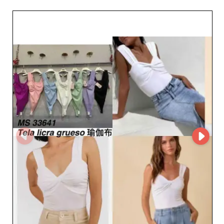
adotta le più recenti innovazioni tecnologiche grazie
all’utilizzo di MicroStore, garantendo un’esperienza
d’acquisto fluida e intuitiva per i clienti B2B. Questa
piattaforma facilita l’esplorazione e l’acquisto della loro
collezione, assicurando un prezioso risparmio di tempo
per i rivenditori. Collabora con Jinfeng fashion s.l,
impegnato a fornire prodotti di alta qualità con
particolare attenzione ai dettagli e alla durata. La loro
esperienza nella moda femminile è accompagnata da un
servizio clienti impeccabile, che assicura che le tue
esigenze specifiche siano sempre soddisfatte. I
rivenditori ottengono un vantaggio competitivo
offrendo moda stilosa e senza tempo, in grado di
conquistare la clientela. Lascia che Jinfeng fashion s.l
trasformi il tuo inventario con capi che catturano lo
sguardo e suscitano desiderio. Grazie alla posizione
strategica a Siviglia, il grossista è in grado di rispondere
in modo rapido ed efficace alle richieste dei diversi
commercianti, riaffermando il proprio ruolo di partner
commerciale privilegiato sulla scena internazionale.
Scegli Jinfeng fashion s.l oggi per elevare e diversificare
la tua offerta, assicurando al contempo una maggiore
fidelizzazione dei clienti con prodotti che incarnano
eleganza e modernità.