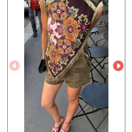
innovativa permette agli acquirenti di navigare
facilmente attraverso il loro vasto catalogo
regolarmente aggiornato, rappresentando un vantaggio
significativo per risparmiare tempo e ottimizzare la
selezione dei prodotti. Scegliere Lily Rose Madrid SL
significa optare per l'affidabilità e la qualità. I rivenditori
non solo hanno accesso a una collezione di
abbigliamento che si distingue per design e durabilità,
ma anche la certezza di una logistica sapientemente
orchestrata, eliminando qualsiasi preoccupazione di
rifornimento. Inoltre, la loro posizione strategica in
Spagna garantisce una distribuzione rapida in tutta
Europa, un vantaggio indiscutibile per qualsiasi azienda
che cerca di mantenere un approvvigionamento
costante e di qualità. Infine, il team di Lily Rose Madrid
SL si distingue per il suo servizio clienti proattivo e
dedicato, pronto ad assistere i professionisti nei loro
acquisti e a offrire consigli personalizzati, rafforzando
ulteriormente il loro status di alleato di fiducia nel
settore dell'abbigliamento femminile. Per coloro che
desiderano ampliare la loro offerta con pezzi che
catturano e ispirano, Lily Rose Madrid SL è l'indirizzo
ideale.