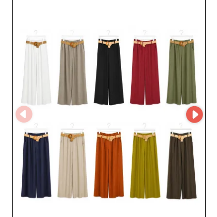
variato, ottimizzando i tuoi margini di 
profitto. Le partnership con i nostri 
fornitori garantiscono prodotti 
all'avanguardia della moda, 
mantenendo un eccellente rapporto 
qualità-prezzo. Sfrutta i vantaggi 
professionali di lavorare con esperti di 
approvvigionamento di abbigliamento 
e offri alle tue clienti le ultime tendenze 
della stagione, che si tratti di un 
pantalone spagnolo o di un fondo da 
tuta spagnolo.