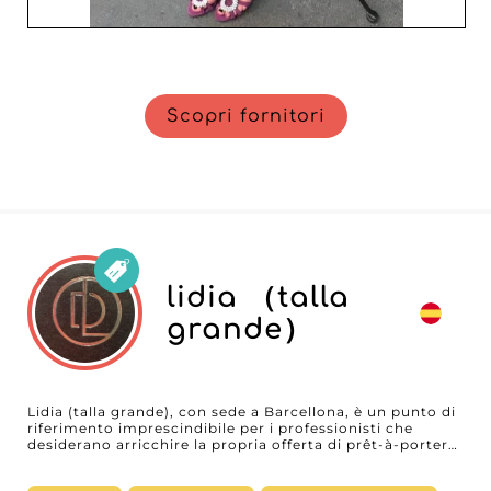
Scopri fornitori
lidia （talla
grande）
Lidia (talla grande), con sede a Barcellona, è un punto di
riferimento imprescindibile per i professionisti che
desiderano arricchire la propria offerta di prêt-à-porter
con capi di tendenza per donne taglie forti. Specializzata
in cappotti, top, capi inferiori e abiti, Lidia (talla grande)