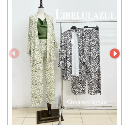
prodotti di alta qualità, ma anche a una piattaforma di
distribuzione efficiente grazie all’integrazione di
MicroStore. Questo sistema assicura una gestione degli
ordini semplificata e una logistica ottimizzata,
garantendo un’esperienza utente fluida e senza
complicazioni. L’affidabilità di LUBELULAZUL SL risiede
nella capacità di fornire costantemente prodotti di
tendenza a prezzi competitivi. Inoltre, la comprovata
esperienza di questo grossista nella moda femminile
offre ai rivenditori sicurezza e soddisfazione che pochi
fornitori possono eguagliare. Arricchisci la tua offerta
con le creazioni eccezionali di LUBELULAZUL SL e
osserva l’entusiasmo delle tue clienti per capi in cui
qualità e design sono protagonisti. Unisciti ai
professionisti lungimiranti che hanno scelto di affidarsi a
un partner dalla comprovata affidabilità e competenza.