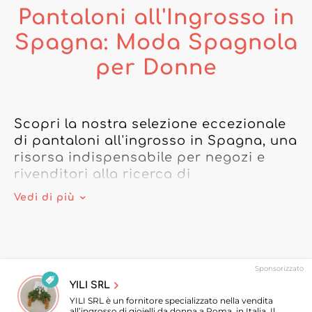
Pantaloni all'Ingrosso in
Spagna: Moda Spagnola
per Donne
Scopri la nostra selezione eccezionale 
di pantaloni all'ingrosso in Spagna, una 
risorsa indispensabile per negozi e 
rivenditori alla ricerca di 
abbigliamento alla moda e accessibile. 
Vedi di più
La nostra categoria dedicata ai 
pantaloni spagnoli per donne offre una 
varietà impressionante, che spazia dai 
pantaloni flamenco per donne alle 
Sponsorizzato
gonne spagnole, includendo modelli 
YILI SRL
più specifici come i pantaloni da 
YILI SRL è un fornitore specializzato nella vendita
allenamento spagnoli e le tute da 
all’ingrosso di gioielli da donna a Roma, in Italia. Il