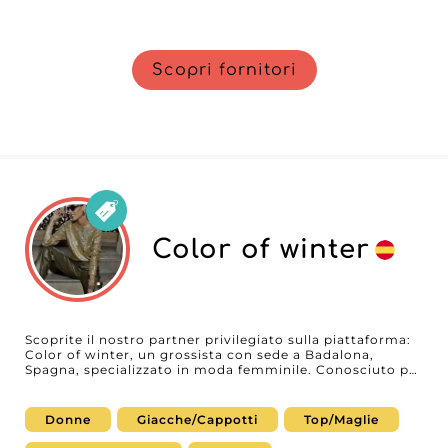
Scopri fornitori
Color of winter
Scoprite il nostro partner privilegiato sulla piattaforma:
Color of winter, un grossista con sede a Badalona,
Spagna, specializzato in moda femminile. Conosciuto per
l’impressionante gamma di prodotti di qualità, Color of
winter offre una selezione elegante e diversificata, ideale
per arricchire le vostre collezioni. Da Color of winter
Donne
Giacche/Cappotti
Top/Maglie
troverete un assortimento completo di cappotti, top,
pantaloni, abiti e denim, progettati appositamente per