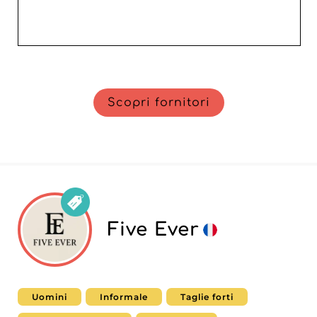
Scopri fornitori
Five Ever
Uomini
Informale
Taglie forti