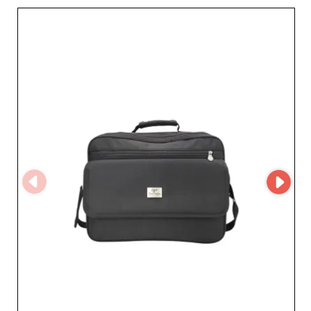
Iscriviti a My Fashion Wholesaler per accedere al nostro
profilo fornitore completo e ai nostri recapiti diretti.
Trova facilmente i prodotti che i tuoi clienti cercano.