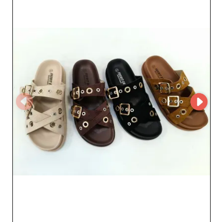
riconosciuto per offrire un servizio clienti impeccabile,
assistito da un team dedicato sempre pronto a seguire
ogni fase del processo d'acquisto. La loro conoscenza del
mercato e la comprensione delle esigenze specifiche dei
rivenditori li rendono un alleato di primo piano nello
sviluppo della tua attività. Collaborando con
zapaterandy sl, i rivenditori beneficiano di una logistica
efficiente e di condizioni commerciali flessibili,
perfettamente in linea con le esigenze del settore B2B.
Questa partnership ti assicura una disponibilità costante
dei prodotti di punta e ti permette di restare
competitivo sul mercato offrendo ai tuoi clienti prodotti
che uniscono stile, comfort e qualità. Scegliere
zapaterandy sl significa affidarsi a un grossista affidabile
e innovativo, dedicato ad arricchire il tuo catalogo con
calzature accattivanti. Entra a far parte della comunità di
professionisti che già si fidano di loro e ottimizza le tue
vendite con un'offerta diversificata e attraente.