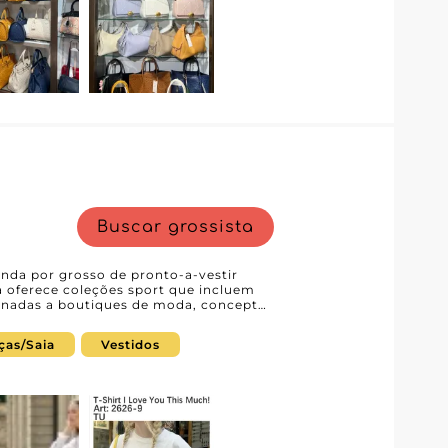
Buscar grossista
nda por grosso de pronto-a-vestir
 oferece coleções sport que incluem
tinadas a boutiques de moda, concept
feminina moderna, confortável e
 coleções renovadas regularmente,
ças/Saia
Vestidos
erecer um sortido dinâmico e versátil.
 os profissionais descubram facilmente
de aprovisionamento. Ao criar uma
as podem solicitar acesso ao
 parceria com um especialista europeu