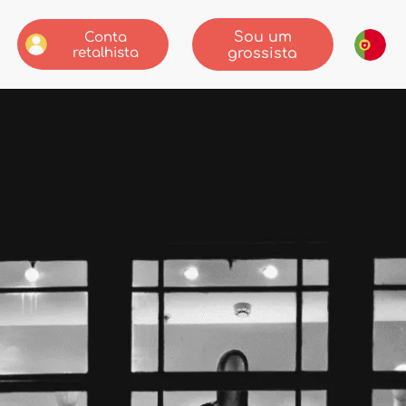
Sou um
Conta
retalhista
grossista