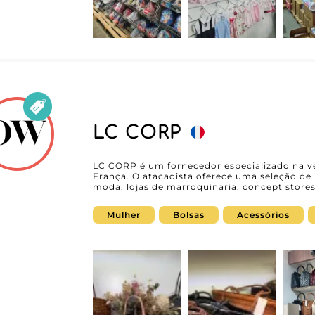
LC CORP
LC CORP é um fornecedor especializado na ve
França. O atacadista oferece uma seleção de 
moda, lojas de marroquinaria, concept stores
que buscam produtos em tendência e alinha
coleções atualizadas regularmente, LC CORP
Mulher
Bolsas
Acessórios
desejam ampliar seu mix com bolsas modernas
Presente no MicroStore, LC CORP permite qu
coleções com facilidade e simplifiquem o pr
conta na My Fashion Wholesaler, os varejista
do fornecedor e desenvolver uma parceria c
acessórios de moda.