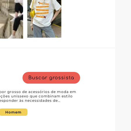
Buscar grossista
 por grosso de acessórios de moda em
oleções unissexo que combinam estilo
responder às necessidades de
m uma seleção variada de acessórios,
riquecer a sua oferta com produtos
Homem
s coleções e simplificar o processo de
Fashion Wholesaler, os retalhistas
necedor e desenvolver uma parceria