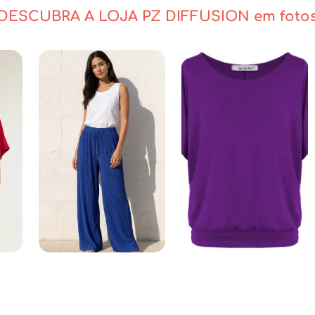
ado pode fazer para desenvolver o seu stock e atrair uma client
DESCUBRA A LOJA PZ DIFFUSION em foto