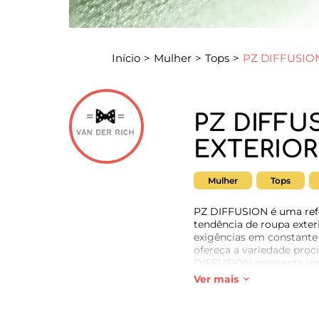
Início
>
Mulher
>
Tops
>
PZ DIFFUSIO
PZ DIFFU
EXTERIOR
Mulher
Tops
PZ DIFFUSION é uma refe
tendência de roupa exteri
exigências em constante
ofereça a variedade procu
DIFFUSION apresenta um s
Ver mais
Como profissional de mo
Wholesaler, tem acesso e
simplifica o contacto e 