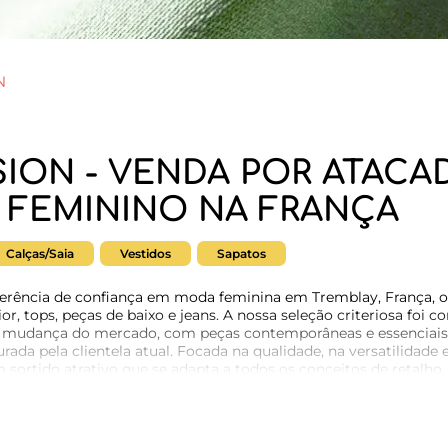
N
SION - VENDA POR ATACA
 FEMININO NA FRANÇA
Calças/Saia
Vestidos
Sapatos
rência de confiança em moda feminina em Tremblay, França, 
or, tops, peças de baixo e jeans. A nossa seleção criteriosa foi 
 mudança do mercado, com peças contemporâneas e essenciais do 
rada pela clientela atual. Focada na qualidade, na versatilidade 
ortido atrativo que se adapta a todos os conceitos de retalho.
da, sabe como é importante colaborar com um fornecedor fiável
xclusivo ao perfil de fornecedor de PZ DIFFUSION e aos seus c
a pesquisa de coleções que darão um caráter único à sua loja. De