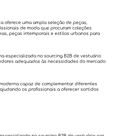
ta oferece uma ampla seleção de peças,
ofissionais de moda que procuram coleções
s, peças intemporais e estilos urbanos para
ma especializada no sourcing B2B de vestuário
rnecedores adequados às necessidades do mercado
 moderna capaz de complementar diferentes
ajudando os profissionais a oferecer sortidos
specializada no sourcing B2B de vestuário por