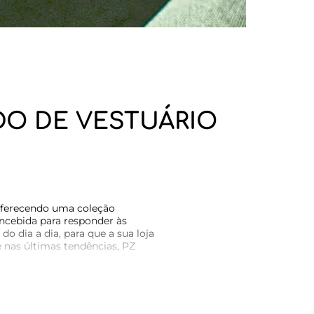
DO DE VESTUÁRIO
oferecendo uma coleção
concebida para responder às
dia a dia, para que a sua loja
e nas últimas tendências, PZ
. Ao registar-se na My Fashion
ontactos completos, o que
scubra a diferença que um