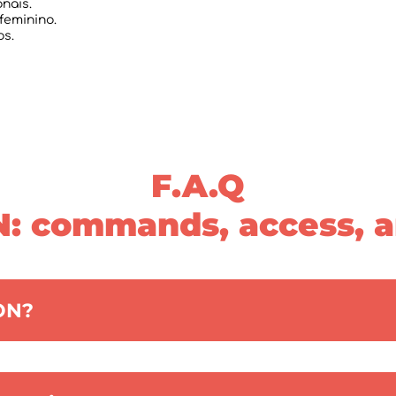
nais.
feminino.
F.A.Q
ON?