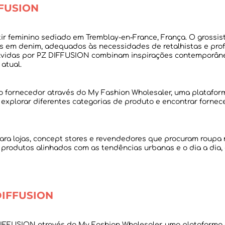
FFUSION
r feminino sediado em Tremblay-en-France, França. O grossis
tigos em denim, adequados às necessidades de retalhistas e pr
vidas por PZ DIFFUSION combinam inspirações contemporânea
o fornecedor através do My Fashion Wholesaler, uma platafor
as explorar diferentes categorias de produto e encontrar fo
ra lojas, concept stores e revendedores que procuram roupa
 produtos alinhados com as tendências urbanas e o dia a dia, 
DIFFUSION
IFFUSION através do My Fashion Wholesaler, uma plataforma e