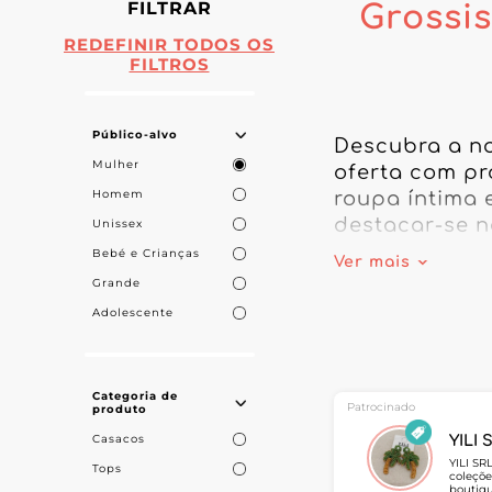
FILTRAR
Grossi
REDEFINIR TODOS OS
FILTROS
Público-alvo
Descubra a no
Mulher
oferta com pr
Homem
roupa íntima 
destacar-se n
Unissex
designs inova
Bebé e Crianças
Ver mais
espanholas.

Grande
Adolescente
A nossa plata
íntima femini
oferecendo co
Categoria de
Patrocinado
produto
Ao integrar p
Casacos
YILI 
oferta com pe
YILI SR
Tops
coleçõe
lingerie espa
boutiqu