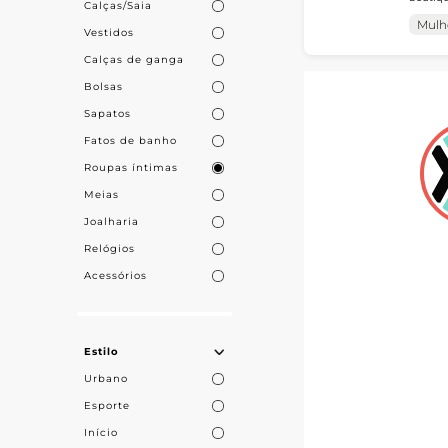
Calças/Saia
ampliar su
vantajosas e 
permite
Mulh
Vestidos
uma con
sua margem.

parceri
Calças de ganga
Bolsas
Eleve a sua l
Sapatos
nossa platafo
e garanta aos
Fatos de banho
Roupas íntimas
Meias
Joalharia
Relógios
Acessórios
Estilo
Urbano
Esporte
Início