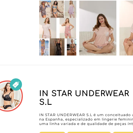
encomendas online, tudo é pensado para facilit
grossista madrileno destaca-se também pela fi
constante do seu serviço de apoio ao cliente
acompanhamento personalizado em cada etapa
plataforma de e-commerce ou um concept s
reforçar a sua oferta com artigos de tendênci
procurados no mercado atual. Opte por um fornecedor reconhecido no universo do
loungewear e do homewear feminino e enriq
confortáveis que vão encantar as suas clientes
IN STAR UNDERWEAR
S.L
IN STAR UNDERWEAR S.L é um conceituado at
na Espanha, especializado em lingerie femini
uma linha variada e de qualidade de peças ín
profissionais que buscam produtos que aliem conforto 
STAR UNDERWEAR S.L está em seu portfólio di