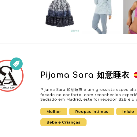
um serviço de apoio ao cliente irrepreensíve
retalhistas que pretendem ampliar a oferta 
satisfação. Com a sua experiência, XACOTEX 
qualidade e relações comerciais sólidas, ofe
sucesso num mercado competitivo. Com XACOTEX S.L., enriqueça o seu inventário
com produtos apelativos e diversificados e p
referência para clientes exigentes.
Pijama Sara 如意睡衣
Pijama Sara 如意睡衣 é um grossista especializ
focado no conforto, com reconhecida experiê
Sediado em Madrid, este fornecedor B2B é o p
procuram produtos que combinem suavidade, estética e
uma ampla coleção de pijamas, camisas de d
Mulher
Roupas íntimas
Início
lingerie, especialmente concebida para respo
feminina que privilegia o conforto sem abdicar
cuidadosamente escolhidos pelo conforto térm
Bebé e Crianças
tornando cada peça uma aposta segura para lo
Graças à integração no MicroStore, Pijama 
processo de compra fluido, rápido e seguro. 