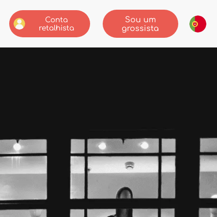
Sou um
Conta
retalhista
grossista