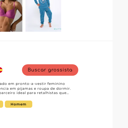
l, uma vantagem inegável para os
mantendo elevados padrões de
S.L. é sinónimo de produtos de
recendo aos parceiros as chaves do
osicione a sua loja como uma
Buscar grossista
ado em pronto-a-vestir feminino
ncia em pijamas e roupa de dormir.
arceiro ideal para retalhistas que
 qualidade. A marca oferece
ormir, conjuntos de homewear, robes e
Homem
nder às expectativas de uma clientela
 do estilo. Os materiais utilizados são
ico, flexibilidade e durabilidade,
jas especializadas e generalistas.
Sara 如意睡衣 oferece aos profissionais um
Desde a gestão de stock até às