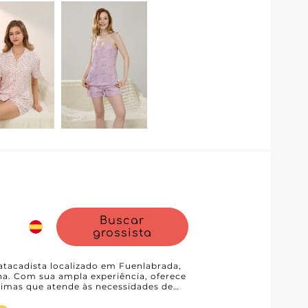
ar o trabalho dos revendedores. Este
abilidade logística e pela qualidade
, garantindo entregas pontuais e um
. Seja uma loja física, uma
tore, Pijama Sara 如意睡衣 permite-lhe
a, suaves e acessíveis, muito
ueça o seu catálogo com peças
 à primeira vista.
Buscar
grossista
acadista localizado em Fuenlabrada,
na. Com sua ampla experiência, oferece
timas que atende às necessidades de
e estética. A força da IN
versificado, que vai de sutiãs