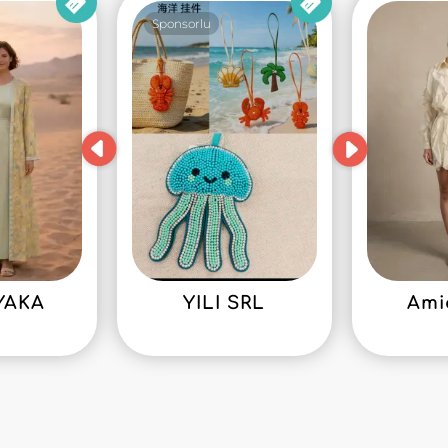
Sponsorlu
YAKA
YILI SRL
Ami