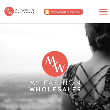
Perakendeci hesabı