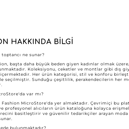
ON HAKKINDA BILGI
ı toptancı ne sunar?
ion, başta daha büyük beden giyen kadınlar olmak üzere,
unmaktadır. Koleksiyonu, ceketler ve montlar gibi dış giyi
r içermektedir. Her ürün kategorisi, stil ve konforu birleşti
e seçilmiştir. Sunduğu çeşitlilik, perakendecilerin her
r.
croStore'da var mı?
8 Fashion MicroStore'da yer almaktadır. Çevrimiçi bu plat
e profesyonel alıcıların ürün kataloğuna kolayca erişmele
recini basitleştirir ve güvenilir tedarikçiler arayan moda
sunar.
erede bulunmaktadır?