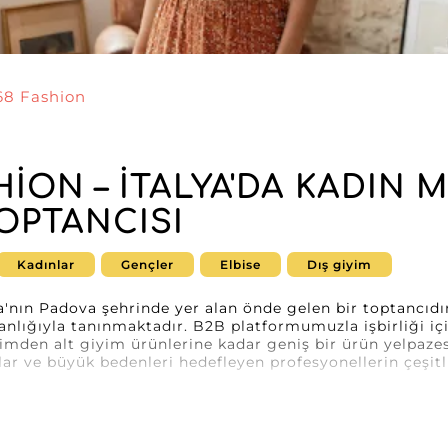
68 Fashion
HION – İTALYA'DA KADIN 
TOPTANCISI
Kadınlar
Gençler
Elbise
Dış giyim
ya'nın Padova şehrinde yer alan önde gelen bir toptancıdı
lığıyla tanınmaktadır. B2B platformumuzla işbirliği iç
yimden alt giyim ürünlerine kadar geniş bir ürün yelpazesi
lar ve büyük bedenleri hedefleyen profesyonellerin çeşitl
zca tasarımlarının kalitesiyle değil, aynı zamanda profesy
e perakendeciler için sorunsuz bir alışveriş deneyimi sağ