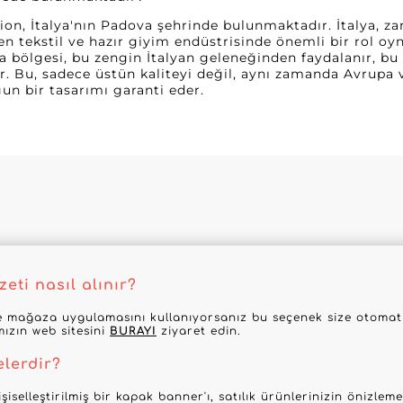
on, İtalya'nın Padova şehrinde bulunmaktadır. İtalya, zar
inen tekstil ve hazır giyim endüstrisinde önemli bir rol o
ova bölgesi, bu zengin İtalyan geleneğinden faydalanır, bu
. Bu, sadece üstün kaliteyi değil, aynı zamanda Avrupa v
un bir tasarımı garanti eder.
eti nasıl alınır?
 mağaza uygulamasını kullanıyorsanız bu seçenek size otomatik
mızın web sitesini
BURAYI
ziyaret edin.
elerdir?
şiselleştirilmiş bir kapak banner'ı, satılık ürünlerinizin önizle