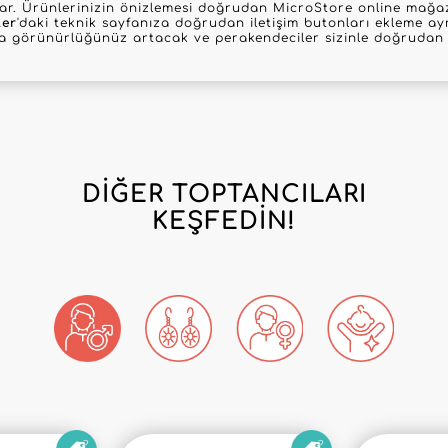
nar. Ürünlerinizin önizlemesi doğrudan MicroStore online mağaz
ler
'daki teknik sayfanıza doğrudan iletişim butonları ekleme ayr
la görünürlüğünüz artacak ve perakendeciler sizinle doğrudan i
DIĞER TOPTANCILARI
KEŞFEDIN!