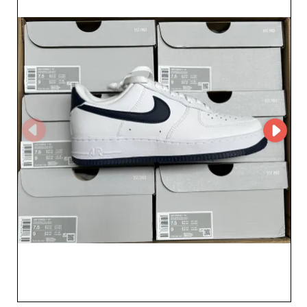
SPORT’nin itibarı ürünlerinin çok ötesine uzanır; verimli
lojistiği ve sarsılmaz ticari dürüstlüğü de kapsar. Bayiler
için VERO SPORT ile çalışmak, rekabetçi fiyatlardan ve
düzenli olarak yenilenen stoktan faydalanmak demektir;
böylece raflarınız her zaman en yeni trendlere ayak
uydurur. Platformumuza katılmak ve bu saygın
tedarikçiyle çalışmak, tavizsiz kaliteyi ve işinizi yeni
zirvelere taşıyan ticari desteği seçmek anlamına gelir.
VERO SPORT’nin yenilikleriyle ürün teklifinizi
dönüştürmesine izin verin ve erkek ayakkabı pazarında
başarıyla yer edinin.