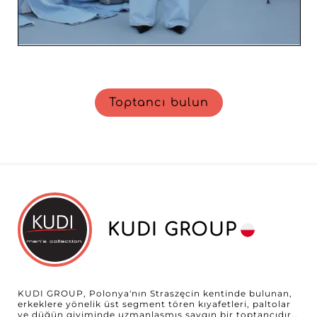
Toptancı bulun
KUDI GROUP
KUDI GROUP, Polonya'nın Straszęcin kentinde bulunan,
erkeklere yönelik üst segment tören kıyafetleri, paltolar
ve düğün giyiminde uzmanlaşmış saygın bir toptancıdır.