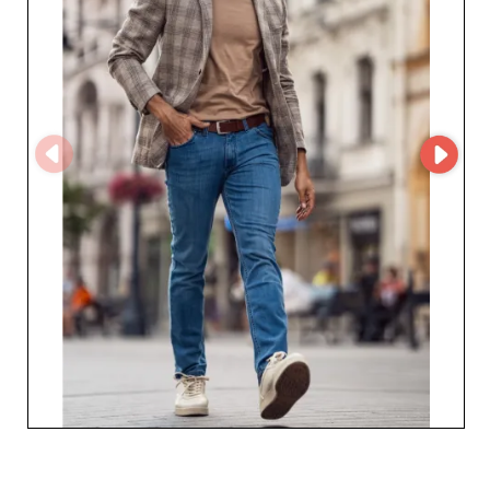
alma kapasitesi, profesyonel müşterilerinin
memnuniyetini artırır. Optimize edilmiş sipariş sistemi ve
hızlı müşteri hizmetleriyle bu toptancı, akıcı ve güven
veren bir satın alma deneyimi sunar. Bridle Denim-Tex
Jarmuż Henni Sp. J.'yi tercih eden erkek hazır giyim
profesyonelleri, kataloglarını zenginleştirmek için
güvenilir bir iş ortağı kazanır. Sağlam itibarları, kumaş
kalitesine ve benzersiz titizliklerine dayanır; bu da
piyasada öne çıkmak isteyenler için rekabetçi bir fiyat-
performans dengesi sağlar. Toptan erkek giyim
ihtiyaçlarınızın tümü için, Bridle Denim-Tex Jarmuż
Henni Sp. J. verimliliği, stili ve güvenilirliği birleştiren
vazgeçilmez bir seçimdir.