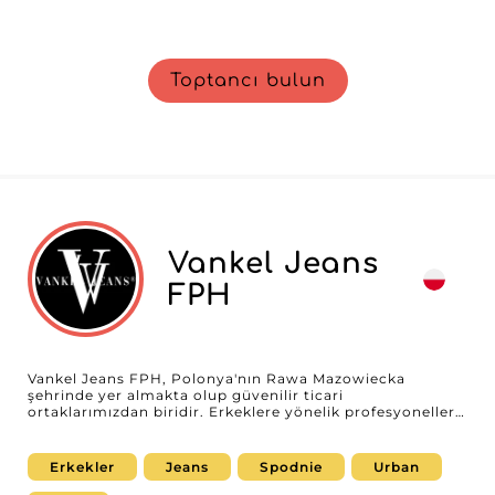
Toptancı bulun
Vankel Jeans
FPH
Vankel Jeans FPH, Polonya'nın Rawa Mazowiecka
şehrinde yer almakta olup güvenilir ticari
ortaklarımızdan biridir. Erkeklere yönelik profesyonellere
hitap eden premium denimde uzmanlaşmıştır. Kusursuz
kaliteye sahip ürünleriyle itibar kazanmış bir toptancı
olarak Vankel Jeans FPH, en talepkâr perakendecilerin
Erkekler
Jeans
Spodnie
Urban
beklentilerini karşılamak üzere tasarlanmış geniş bir
giyim yelpazesi sunar. Vankel Jeans FPH'in denimi