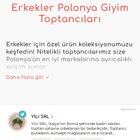
Erkekler Polonya Giyim
Toptancıları
Erkekler için özel ürün koleksiyonumuzu 
keşfedin! Nitelikli toptancılarımız size 
Polonya'ün en iyi markalarına ayrıcalıklı 
erişim sunar.

Daha fazla gör
Tüm Erkekler ihtiyaçlarınızı karşılamak 
için nitelikli Polonya toptancı ağımıza 
güvenin. Modaya uygun aksesuarlardan 
en son giyim trendlerine kadar, 
Sponsorlu
müşterilerinizi cezbetmek ve baştan 
YILI SRL
çıkarmak için ihtiyacınız olan her şeye 
YILI SRL, İtalya’nın Roma şehrinde kadın takıları
sahibiz.

toptan satışına odaklanan bir tedarikçidir. Toptancı;
butiklerin, konsept mağazaların ve e-ticaret
satıcılarının beklentilerini karşılamak için zarafet,