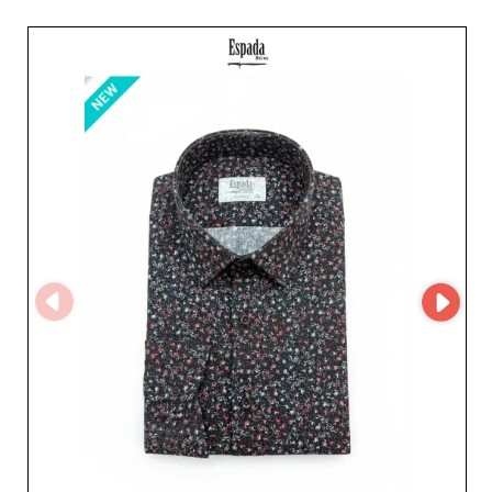
perakendecilere her zevke ve her duruma uygun geniş
bir yelpaze sunar. Kaliteli giyim yelpazesinin yanı sıra
Espada, kusursuz müşteri hizmetleriyle de öne çıkar; bu
da profesyonel müşterilerle güvene dayalı ve verimli bir
iş ortaklığı sağlar. Espada, güvenilirliğiyle de ayrışır. İster
köklü bir perakendeci olun ister hızla büyüyen yeni bir
işletme, piyasada aranan standartlara uygun ürünler
sağlama konusunda Espada'ye güvenebilirsiniz. Espada
ile iş birliği yapan bayiler, stokların en iyi şekilde
yönetilmesini sağlayan verimli lojistikten yararlanır; bu
da tedarik ve satış süreçlerinde akıcılık sağlar. Espada ile
çalışmak, müşteri memnuniyetini önceliklerinin
merkezine koyan ve erkek hedef kitlenizi mutlaka
cezbeden ürünler sunan bir toptancıyı seçmek demektir.
Özetle, Espada; kaliteli erkek üst giyim ürünleri,
olağanüstü hizmet ve sarsılmaz güvenilirlikle
perakendecilere pazarda öne çıkma fırsatı sunar.