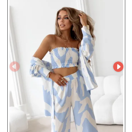
birliğinden faydalanır. Toptancı, verimli hizmet sunmayı
ilke edinir ve koleksiyonlarını pazar trendleriyle uyumlu
kalmak için düzenli olarak yeniler. Polonya’daki stratejik
konumu sayesinde Synowa & Tesciowa odzieżowy, hızlı
teslimat süreleri ve mükemmel fiyat-performans dengesi
sağlar; bu da iş ortaklarının büyümesini desteklemek için
kritik öneme sahiptir. Synowa & Tesciowa odzieżowy’yi
tercih etmek, moda profesyonellerine ürün gamını
geliştirmede ve müşteri sadakatini artırmada eşlik
edebilecek sağlam bir iş ortağı seçmektir. İşinizi
canlandırmak ve trend ile Avrupa kalitesini birleştiren
giysiler sunmak için vazgeçilmez bir müttefik.