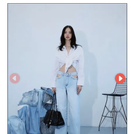
kalmaz, aynı zamanda B2B pazarının nüanslarını anlayan
olağanüstü müşteri hizmetlerinden de yararlanırsınız. Bu
toptancı, siparişlerinizi yönetmeyi kolaylaştıran ve satın
alma sürecini basitleştiren özel bir MicroStore sunarak
ileri teknolojiyi kullanır. i8 Denim'nin kullanıcı dostu
platformu, kataloğunu kolayca keşfetmenizi ve
müşterileriniz için en iyi ürünleri seçmenizi sağlar.
Perakendeciler, i8 Denim'nin malzeme kalitesine ve her
giysi dokumasının kusursuz işçiliğine verdiği önemi
takdir edeceklerdir. Ürün yelpazesindeki denim giysiler
ve diğer ürünler, müşteri memnuniyetini artırarak ve
iadeleri azaltarak uzun ömürlü olacak şekilde
tasarlanmıştır. i8 Denim ile işbirliği yaparak, pazarda sizi
öne çıkaracak özel ürünler ve rekabetçi avantajlara
erişirsiniz. Şık üstler veya çok yönlü altlar olsun, i8
Denim ticari envanterinizi tamamlayıp zenginleştirecek
ürünü sunar. İşletmenize sağlam bir rekabet avantajı
sağlamak için yüksek kaliteli ürünler, kişiselleştirilmiş
hizmet ve verimlilik odaklı bir altyapı ile i8 Denim'yi
seçin. i8 Denim ile işbirliği yaparak geniş bir müşteri
kitlesini çekin ve giyim sektöründe güvenilir ortağınız
olarak teklifinizi yeniden tanımlayın.