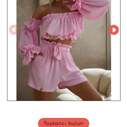
sürdürülebilirliğe verdiği önemle de öne çıkar; modern
moda standartlarına uygun, etik ve sorumlu ürünler
sunar. Amitie Butik’i seçmek; profesyonel, hızlı geri
dönüş yapan ve tutkulu bir iş ortağına yatırım yapmak
demektir; bu ortak, satıcıların büyüme yolculuğunda
onlara eşlik eder. Ürünlerini kataloğunuza ekleyerek
marka imajınızı güçlendirir ve zarif, dayanıklı parçalar
arayan müşterileri cezbedersiniz.
Toptancı bulun