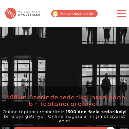
Perakendeci hesabı
1500
'ün üzerinde tedarikçi arasından
bir toptancı aranıyor.
Online toptancı rehberimiz
1500'den fazla tedarikçiyi
bir araya getiriyor. Online mağazalarını şimdi ziyaret
edin!