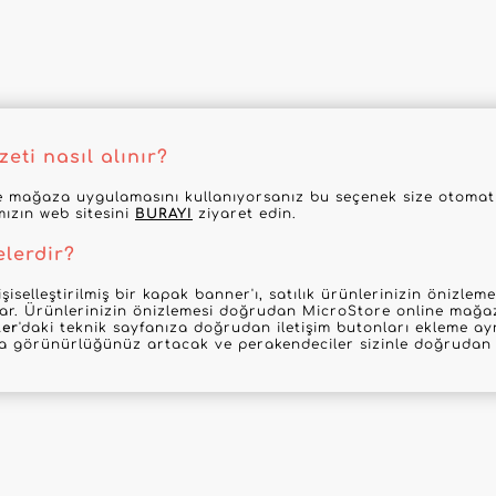
eti nasıl alınır?
 mağaza uygulamasını kullanıyorsanız bu seçenek size otomatik
mızın web sitesini
BURAYI
ziyaret edin.
elerdir?
şiselleştirilmiş bir kapak banner'ı, satılık ürünlerinizin önizle
nar. Ürünlerinizin önizlemesi doğrudan MicroStore online mağaz
ler
'daki teknik sayfanıza doğrudan iletişim butonları ekleme ayr
la görünürlüğünüz artacak ve perakendeciler sizinle doğrudan i