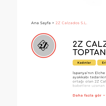
Ana Sayfa
>
2Z Calzados S.L.
2Z CALZ
TOPTAN
Kadınlar
Er
İspanya’nın Elche 
ayakkabı tedarikin
ortağı olan 2Z Ca
babetlere uzanan 
B2B platformamızd
Daha fazla gör
öne çıktığını keşf
basitleştirirken s