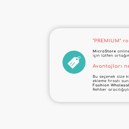
"PREMIUM" roz
MicroStore
online
için lütfen ortağı
Avantajları n
Bu seçenek size ki
ekleme fırsatı su
Fashion Wholesa
Rehber aracılığıy