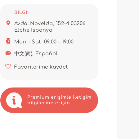
, Elche’deki lojistik merkezinden
BILGI:
ilenir; böylece müşterilerinize
ursunuz.
Avda. Novelda, 152-4 03206
Elche İspanya
ine bağlı bir tedarikçiyle
rformans dengesinden
Mon - Sat
09:00 - 19:00
n biriyle uzun soluklu ve verimli
中文(简), Español
azırlar. Farkı deneyimleyin ve
çin 2Z Calzados S.L.’e güvenen
Favorilerime kaydet
Premium erişimle iletişim
bilgilerine erişin