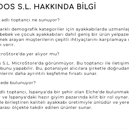
OS S.L. HAKKINDA BILGI
. adlı toptancı ne sunuyor?
 farklı demografik kategoriler için ayakkabılarda uzmanlaş
 bebek ve çocuk ayakkabıları dahil geniş bir ürün yelpaze
nek arayan müşterilerin çeşitli ihtiyaçlarını karşılamaya 
 verir.
croStore'da yer alıyor mu?
s S.L. MicroStore'da görünmüyor. Bu toptancı ile iletişim
bunu yapabilir. Bu, potansiyel alıcılara şirketle doğruda
nlerini daha ayrıntılı keşfetme fırsatı sunar.
erede bulunuyor?
dlı toptancı, İspanya'da bir şehir olan Elche'de bulunmakt
r ve İspanya'daki hazır giyim pazarında kilit bir rol oynar
le birleştiren kaliteli ayakkabı üretimiyle ünlüdür ve ye
rarası ölçekte takdir edilen ürünler sunar.