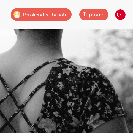
Toptancı
Perakendeci hesabı