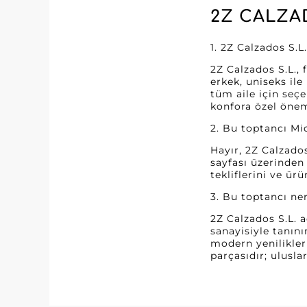
2Z CALZAD
1. 2Z Calzados S.L
2Z Calzados S.L.,
erkek, uniseks ile
tüm aile için seçe
konfora özel önem
2. Bu toptancı Mi
Hayır, 2Z Calzado
sayfası üzerinden 
tekliflerini ve ürü
3. Bu toptancı n
2Z Calzados S.L. a
sanayisiyle tanını
modern yenilikler
parçasıdır; ulusla