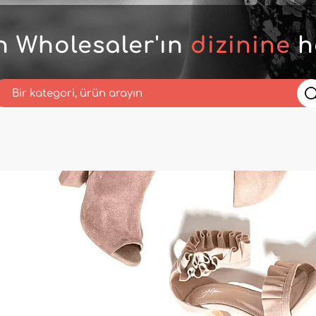
n Wholesaler'ın
dizinine
h