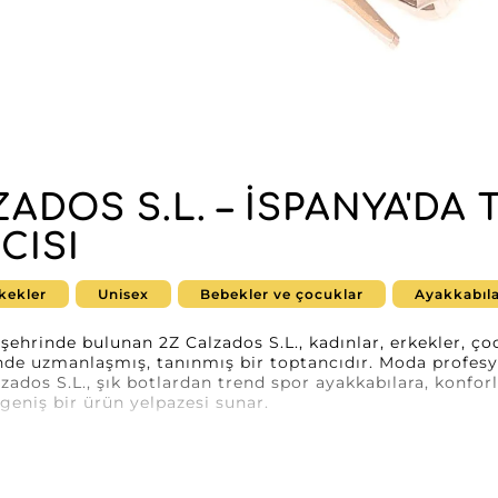
ADOS S.L. – İSPANYA'DA
CISI
kekler
Unisex
Bebekler ve çocuklar
Ayakkabıl
şehrinde bulunan 2Z Calzados S.L., kadınlar, erkekler, çoc
de uzmanlaşmış, tanınmış bir toptancıdır. Moda profesyone
lzados S.L., şık botlardan trend spor ayakkabılara, konfo
geniş bir ürün yelpazesi sunar.
a, 2Z Calzados S.L.’in ürün kalitesi ve müşteri hizmetl
edin. Yenilikçi çevrim içi mağaza arayüzleri MicroStore sa
atın alımlarınız üzerinde sürekli görünürlük sağlayan akıcı