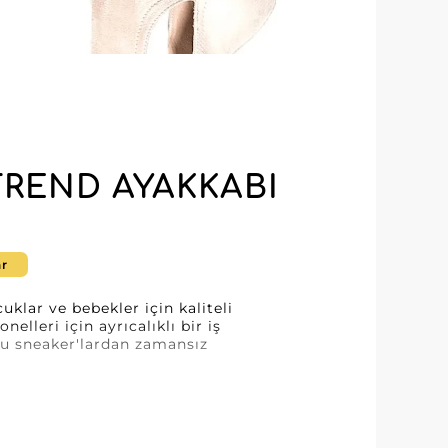
 TREND AYAKKABI
ar
uklar ve bebekler için kaliteli
lleri için ayrıcalıklı bir iş
rlu sneaker'lardan zamansız
erindeki mükemmeliyetle nasıl
yesinde, toptan siparişlerinizi
 ve keyifli bir alışveriş deneyimi