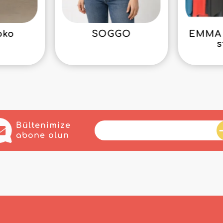
oko
SOGGO
EMMA 
s
Bültenimize
abone olun