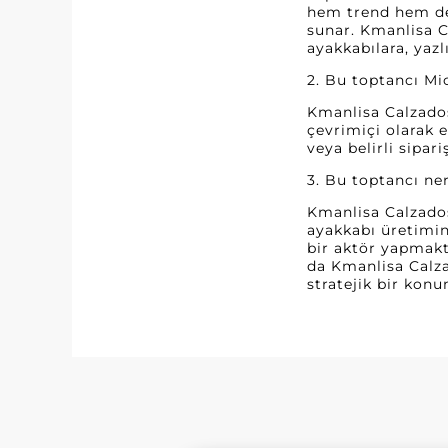
hem trend hem de 
sunar. Kmanlisa C
ayakkabılara, yazl
2. Bu toptancı Mi
Kmanlisa Calzados
çevrimiçi olarak e
veya belirli sipari
3. Bu toptancı n
Kmanlisa Calzados
ayakkabı üretimin
bir aktör yapmakta
da Kmanlisa Calza
stratejik bir konu