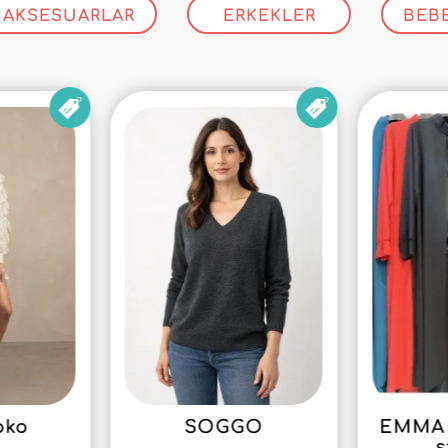
AKSESUARLAR
ERKEKLER
BEB
oko
SOGGO
EMMA 
s