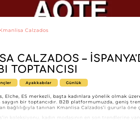
Kmanlisa Calzados
SA CALZADOS – İSPANYA'
BI TOPTANCISI
nçler
Ayakkabılar
Günlük
, Elche, ES merkezli, başta kadınlara yönelik olmak üzere
saygın bir toptancıdır. B2B platformumuzda, geniş tren
 bağlılığıyla tanınan Kmanlisa Calzados’i gururla öne ç
’in koleksiyonu, kadın modasının en son trendlerine yanıt
r. Zamansız stilettolar, modern botlar veya yazlık sandal
 bir kadın gardırobu oluşturmak için vazgeçilmez parçala
ile çalışmak, raflarda fark yaratan yüksek kaliteli ürünl