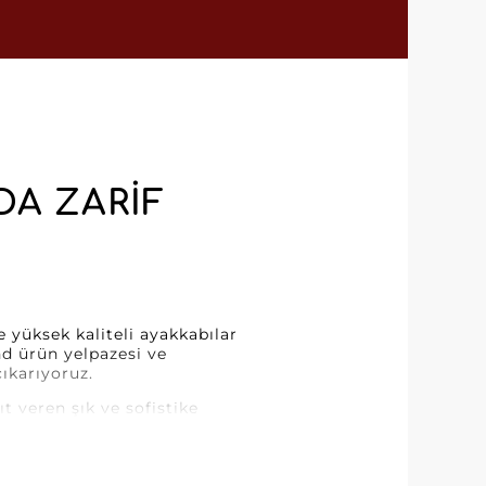
DA ZARIF
 yüksek kaliteli ayakkabılar
d ürün yelpazesi ve
ıkarıyoruz.
 veren şık ve sofistike
etler arıyorsanız, Kmanlisa
r sunar.
ere erişim demektir. Dayanıklı ve