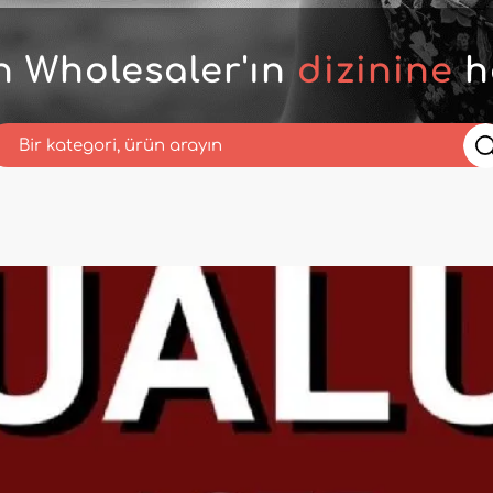
n Wholesaler'ın
dizinine
h