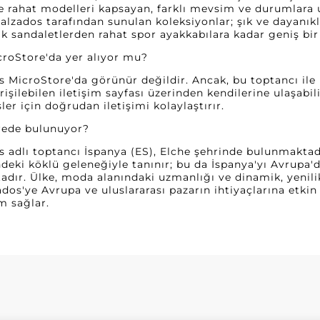
rahat modelleri kapsayan, farklı mevsim ve durumlara u
alzados tarafından sunulan koleksiyonlar; şık ve dayanıkl
ık sandaletlerden rahat spor ayakkabılara kadar geniş bir 
croStore'da yer alıyor mu?
 MicroStore'da görünür değildir. Ancak, bu toptancı ile 
rişilebilen iletişim sayfası üzerinden kendilerine ulaşabil
şler için doğrudan iletişimi kolaylaştırır.
erede bulunuyor?
 adlı toptancı İspanya (ES), Elche şehrinde bulunmaktadır
deki köklü geleneğiyle tanınır; bu da İspanya'yı Avrupa'd
dır. Ülke, moda alanındaki uzmanlığı ve dinamik, yenilikç
dos'ye Avrupa ve uluslararası pazarın ihtiyaçlarına etkin
m sağlar.