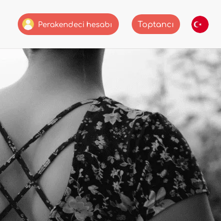
Toptancı
Perakendeci hesabı