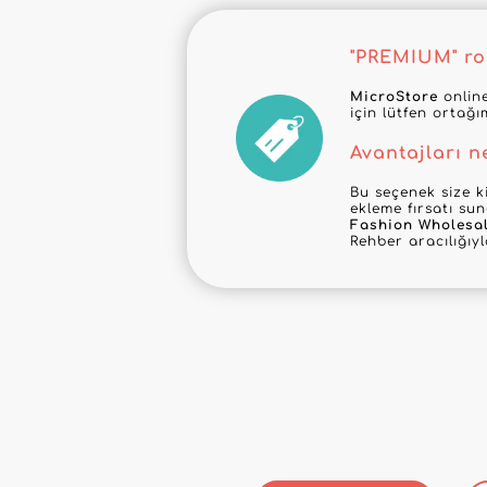
"PREMIUM" roz
MicroStore
online
için lütfen ortağı
Avantajları n
Bu seçenek size ki
ekleme fırsatı su
Fashion Wholesa
Rehber aracılığıy