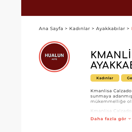
Ana Sayfa
>
Kadınlar
>
Ayakkabılar
>
KMANLI
AYAKKA
Kadınlar
Ge
Kmanlisa Calzados
sunmaya adanmış 
mükemmelliğe olan
Kmanlisa Calzados
ayakkabıları içeri
Daha fazla gör
Calzados eksiksiz
Kmanlisa Calzados 