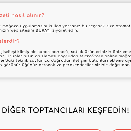
eti nasıl alınır?
 mağaza uygulamasını kullanıyorsanız bu seçenek size otomatik
mızın web sitesini
BURAYI
ziyaret edin.
elerdir?
şiselleştirilmiş bir kapak banner'ı, satılık ürünlerinizin önizle
nar. Ürünlerinizin önizlemesi doğrudan MicroStore online mağaz
ler
'daki teknik sayfanıza doğrudan iletişim butonları ekleme ayr
la görünürlüğünüz artacak ve perakendeciler sizinle doğrudan i
DIĞER TOPTANCILARI KEŞFEDIN!