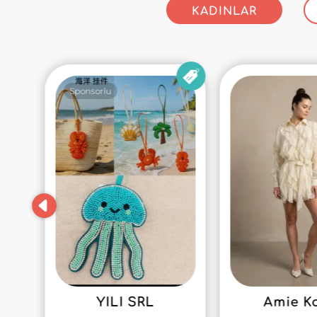
KADINLAR
Sponsorlu
YILI SRL
Amie K