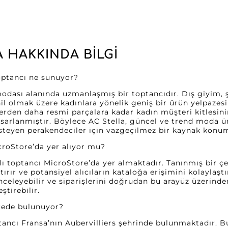
 HAKKINDA BILGI
toptancı ne sunuyor?
odası alanında uzmanlaşmış bir toptancıdır. Dış giyim, şı
il olmak üzere kadınlara yönelik geniş bir ürün yelpazesi
rden daha resmi parçalara kadar kadın müşteri kitlesinin
sarlanmıştır. Böylece AC Stella, güncel ve trend moda ürü
steyen perakendeciler için vazgeçilmez bir kaynak konu
croStore’da yer alıyor mu?
dlı toptancı MicroStore’da yer almaktadır. Tanınmış bir
rır ve potansiyel alıcıların kataloğa erişimini kolaylaşt
inceleyebilir ve siparişlerini doğrudan bu arayüz üzerind
ştirebilir.
erede bulunuyor?
ptancı Fransa’nın Aubervilliers şehrinde bulunmaktadır. 