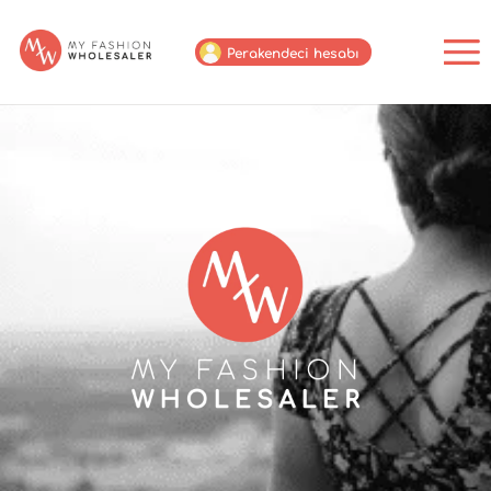
Perakendeci hesabı