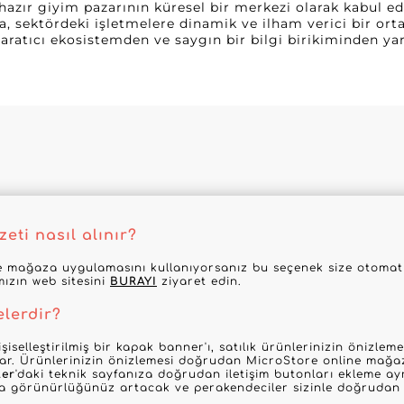
 hazır giyim pazarının küresel bir merkezi olarak kabul e
a, sektördeki işletmelere dinamik ve ilham verici bir ort
yaratıcı ekosistemden ve saygın bir bilgi birikiminden ya
eti nasıl alınır?
 mağaza uygulamasını kullanıyorsanız bu seçenek size otomatik
mızın web sitesini
BURAYI
ziyaret edin.
elerdir?
şiselleştirilmiş bir kapak banner'ı, satılık ürünlerinizin önizle
nar. Ürünlerinizin önizlemesi doğrudan MicroStore online mağaz
ler
'daki teknik sayfanıza doğrudan iletişim butonları ekleme ayr
la görünürlüğünüz artacak ve perakendeciler sizinle doğrudan i