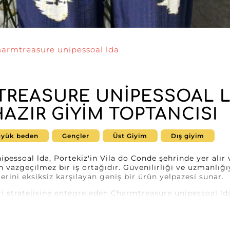
armtreasure unipessoal lda
REASURE UNIPESSOAL LD
HAZIR GIYIM TOPTANCISI
yük beden
Gençler
Üst Giyim
Dış giyim
essoal lda, Portekiz'in Vila do Conde şehrinde yer alır v
n vazgeçilmez bir iş ortağıdır. Güvenilirliği ve uzmanlığ
lerini eksiksiz karşılayan geniş bir ürün yelpazesi sunar.
ri stratejisine entegre eden Charmtreasure unipessoal ld
 alma deneyimi sağlar. Bu yenilikçi sistem, moda profesyo
bir şekilde erişmesine imkân tanır ve en yüksek memnuni
pessoal lda tarafından sunulan üstler çağdaş tasarımları