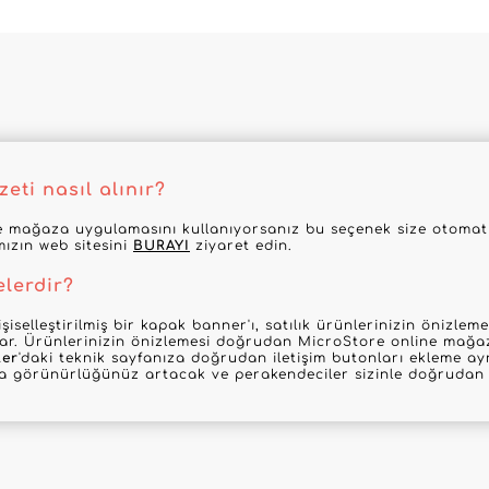
eti nasıl alınır?
 mağaza uygulamasını kullanıyorsanız bu seçenek size otomatik
mızın web sitesini
BURAYI
ziyaret edin.
elerdir?
şiselleştirilmiş bir kapak banner'ı, satılık ürünlerinizin önizle
nar. Ürünlerinizin önizlemesi doğrudan MicroStore online mağaz
ler
'daki teknik sayfanıza doğrudan iletişim butonları ekleme ayr
la görünürlüğünüz artacak ve perakendeciler sizinle doğrudan i