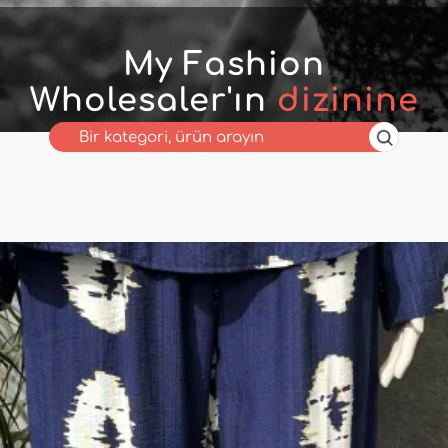
My Fashion
Wholesaler'ın
dizinine
hoş geldiniz