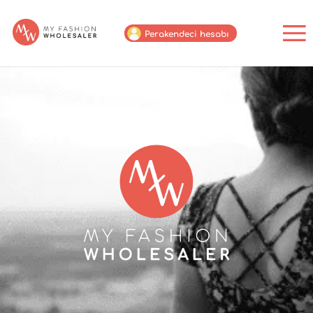
Perakendeci hesabı