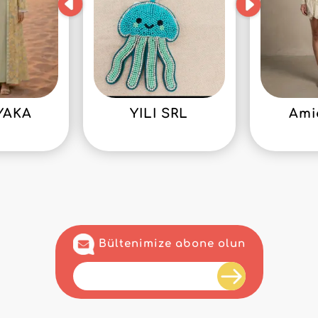
YAKA
YILI SRL
Ami
Bültenimize abone olun