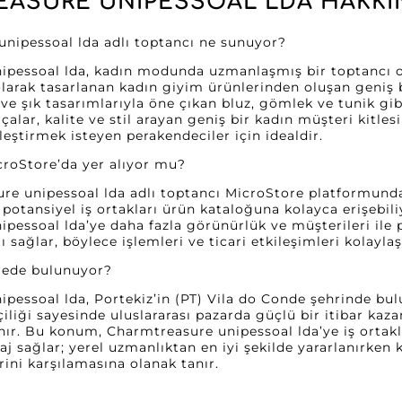
ASURE UNIPESSOAL LDA HAKKIN
unipessoal lda adlı toptancı ne sunuyor?
pessoal lda, kadın modunda uzmanlaşmış bir toptancı ol
larak tasarlanan kadın giyim ürünlerinden oluşan geniş 
ve şık tasarımlarıyla öne çıkan bluz, gömlek ve tunik gib
alar, kalite ve stil arayan geniş bir kadın müşteri kitles
nleştirmek isteyen perakendeciler için idealdir.
croStore’da yer alıyor mu?
re unipessoal lda adlı toptancı MicroStore platformunda
 potansiyel iş ortakları ürün kataloğuna kolayca erişebil
pessoal lda’ye daha fazla görünürlük ve müşterileri ile 
sağlar, böylece işlemleri ve ticari etkileşimleri kolaylaşt
erede bulunuyor?
pessoal lda, Portekiz’in (PT) Vila do Conde şehrinde bul
kçiliği sayesinde uluslararası pazarda güçlü bir itibar kaz
ınır. Bu konum, Charmtreasure unipessoal lda’ye iş ortakl
taj sağlar; yerel uzmanlıktan en iyi şekilde yararlanırken
rini karşılamasına olanak tanır.