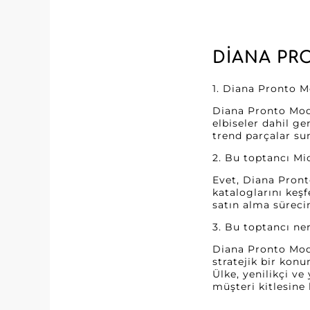
DIANA PR
1. Diana Pronto M
Diana Pronto Moda
elbiseler dahil ge
trend parçalar sun
2. Bu toptancı Mi
Evet, Diana Pront
kataloglarını keş
satın alma sürecin
3. Bu toptancı n
Diana Pronto Moda
stratejik bir kon
Ülke, yenilikçi ve
müşteri kitlesine