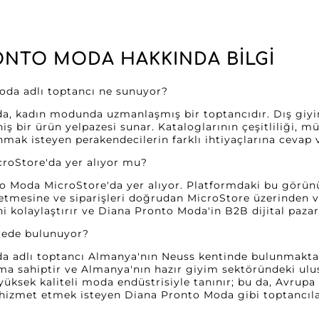
ONTO MODA HAKKINDA BILGI
oda adlı toptancı ne sunuyor?
, kadın modunda uzmanlaşmış bir toptancıdır. Dış giyim
niş bir ürün yelpazesi sunar. Kataloglarının çeşitliliği,
mak isteyen perakendecilerin farklı ihtiyaçlarına cevap v
croStore'da yer alıyor mu?
o Moda MicroStore'da yer alıyor. Platformdaki bu görün
fetmesine ve siparişleri doğrudan MicroStore üzerinden 
i kolaylaştırır ve Diana Pronto Moda'in B2B dijital pazard
erede bulunuyor?
 adlı toptancı Almanya'nın Neuss kentinde bulunmaktadı
uma sahiptir ve Almanya'nın hazır giyim sektöründeki ulusl
 yüksek kaliteli moda endüstrisiyle tanınır; bu da, Avrup
 hizmet etmek isteyen Diana Pronto Moda gibi toptancılar 