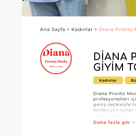
Ana Sayfa
>
Kadınlar
>
Diana Pronto
DIANA 
GIYIM 
Kadınlar
Bü
Diana Pronto Mod
profesyonelleri i
geniş seçkisiyle t
koleksiyon sunar 
tasarlanmıştır.
Daha fazla gör
Diana Pronto Moda 
bir iş ortağını te