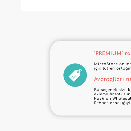
"PREMIUM" roz
MicroStore
online
için lütfen ortağı
Avantajları n
Bu seçenek size ki
ekleme fırsatı su
Fashion Wholesa
Rehber aracılığıy