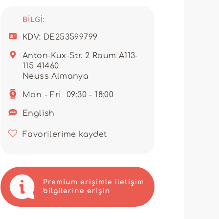
ster online bir butik yönetin,
ürün yelpazenizi
BILGI:
ve verimli hale getiren
KDV: DE253599799
nuz çocuk oyuncağına dönüşür,
Anton-Kux-Str. 2 Raum A113-
115 41460
rsuz müşteri hizmeti sunmayı
tik iş fırsatlarını asla
Neuss Almanya
Mon - Fri
09:30 - 18:00
r araya getiren bir toptancıyı
ağlar. Bu çekici koleksiyonları
English
rtaklarının başarısını önemseyen
Favorilerime kaydet
Premium erişimle iletişim
bilgilerine erişin