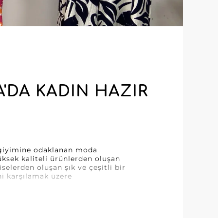
'DA KADIN HAZIR
 giyimine odaklanan moda
ksek kaliteli ürünlerden oluşan
selerden oluşan şık ve çeşitli bir
ni karşılamak üzere
ını anlayan güvenilir ve özverili
ün işçiliğiyle öne çıkan trend