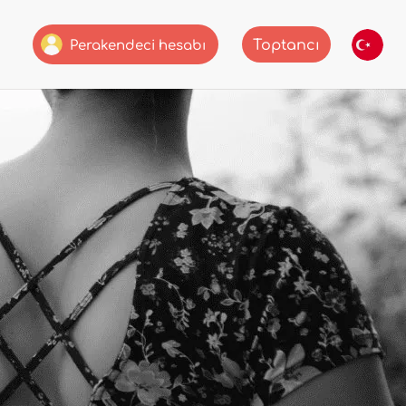
Toptancı
Perakendeci hesabı