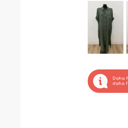
ürünler sunma konu
Diana Pronto Moda
zenginleştirmeniz
Diana Pronto Moda
MicroStore kulla
lojistik akışınız 
Diana Pronto Mod
taahhüt eder. Ürün
kaçırmamanızı sa
Özetle, Diana Pro
seçmek demektir v
benimseyerek kat
kadın hazır giyim
Daha f
daha f