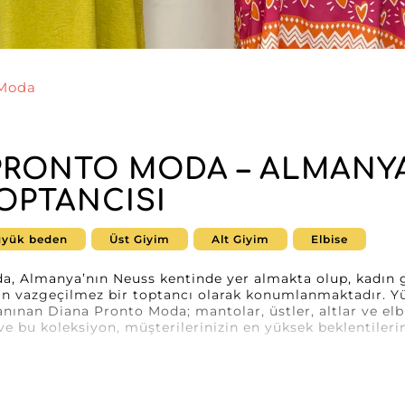
 Moda
PRONTO MODA – ALMANYA
TOPTANCISI
yük beden
Üst Giyim
Alt Giyim
Elbise
a, Almanya’nın Neuss kentinde yer almakta olup, kadın
çin vazgeçilmez bir toptancı olarak konumlanmaktadır. Yü
anınan Diana Pronto Moda; mantolar, üstler, altlar ve elbi
ve bu koleksiyon, müşterilerinizin en yüksek beklentileri
ile çalışmayı seçtiğinizde, B2B pazarının özel ihtiyaçlar
rcih etmiş olursunuz. Bu toptancı, modern tasarımı ve üst