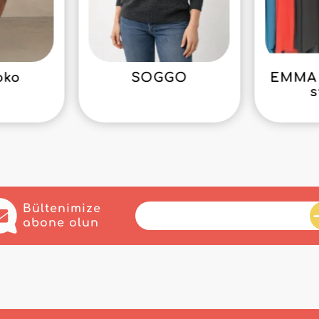
oko
SOGGO
EMMA 
s
Bültenimize
abone olun