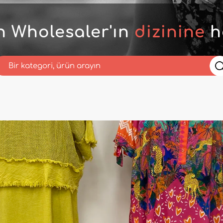
n Wholesaler'ın
dizinine
h