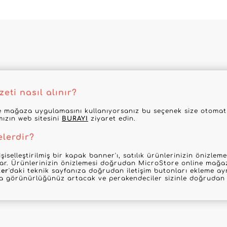
eti nasıl alınır?
 mağaza uygulamasını kullanıyorsanız bu seçenek size otomatik
mızın web sitesini
BURAYI
ziyaret edin.
elerdir?
şiselleştirilmiş bir kapak banner'ı, satılık ürünlerinizin önizle
nar. Ürünlerinizin önizlemesi doğrudan MicroStore online mağaz
ler
'daki teknik sayfanıza doğrudan iletişim butonları ekleme ayr
la görünürlüğünüz artacak ve perakendeciler sizinle doğrudan i