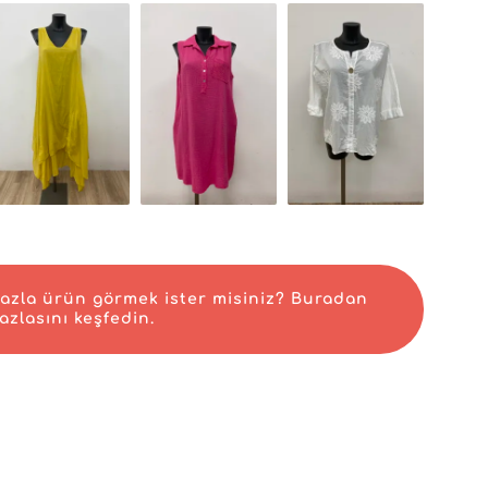
sundaki kararlılığıyla ayrışır. İster fiziksel bir mağaza i
, dikkat çeken ve satın alma isteği uyandıran ürünlerle 
e yardımcı olur.
'nin bir diğer önemli avantajı, sipariş yönetimini basit 
nımında yatar. Bu araç sayesinde tedarik koordinasyonu
optimize edilir ve operasyonel verimliliğiniz artar.
a, baştan sona sorunsuz bir deneyim garantileyen kusu
 bulunurluğuna dair güvence ve hızlı teslimat süreleri, kri
ğlar.
nto Moda'ye güvenmek; kaliteyi, inovasyonu ve hizmeti bi
e bu da işletmenizin rekabetçi bir pazarda büyümesini s
aloğunuza yeni bir görünüm kazandırın ve profesyonel o
 liderinin uzmanlığından yararlanın.
azla ürün görmek ister misiniz? Buradan
azlasını keşfedin.