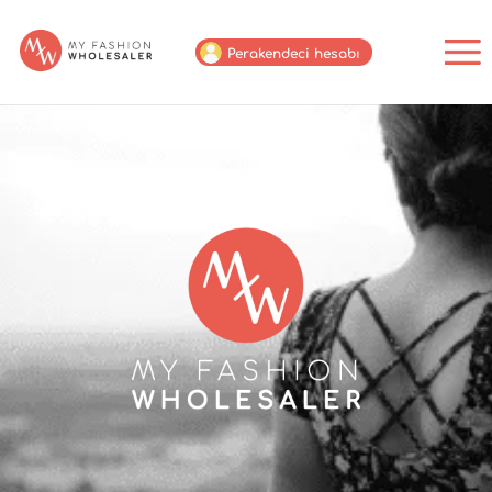
Perakendeci hesabı