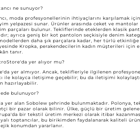
ptancı ne sunuyor?
ncı, moda profesyonellerinin ihtiyaçlarını karşılamak için
iyim yelpazesi sunar. Ürünler arasında ceket ve mantolar 
yim parçaları bulunur. Tekliflerinde eteklerden klasik pa
dır; ayrıca geniş bir kot pantolon seçkisiyle denim kateg
odellerden daha şık parçalara kadar, her türlü etkinliğe 
ayesinde Kropka, perakendecilerin kadın müşterileri için ek
ân tanır.
croStore'da yer alıyor mu?
da yer almıyor. Ancak, teklifleriyle ilgilenen profesyone
ile kolayca iletişime geçebilir; bu da iletişimi kolaylaştır
 hazırlayabilir.
erede bulunuyor?
a yer alan Sobolew şehrinde bulunmaktadır. Polonya, tek
çi bir pazar olarak bilinir. Ülke, güçlü bir üretim gelene
vrupa'da bir tekstil üretim merkezi olarak itibar kazanm
alı toptancılar, bu birikimden faydalanarak kaliteli ürünl
atejik konumdan yararlanır.