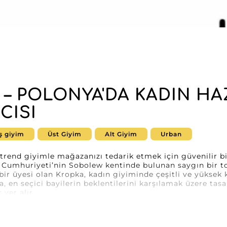
 – POLONYA'DA KADIN HAZ
CISI
ş giyim
Üst Giyim
Alt Giyim
Urban
 trend giyimle mağazanızı tedarik etmek için güvenilir b
 Cumhuriyeti’nin Sobolew kentinde bulunan saygın bir to
r üyesi olan Kropka, kadın giyiminde çeşitli ve yüksek k
, en seçici bayilerin beklentilerini karşılamak üzere tasar
 yer alır.
tasarıma odaklanarak itibarını sağlamlaştırdı; koleksiyon
getirmesini sağlar. Müşterileriniz serin günler için bir k