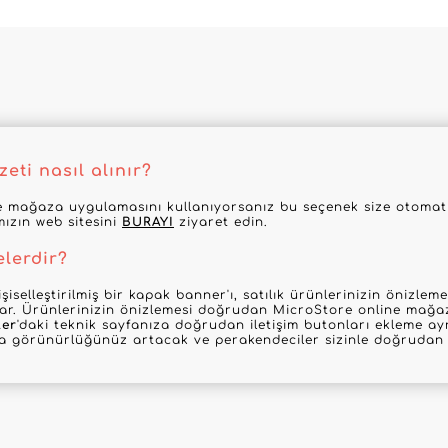
eti nasıl alınır?
 mağaza uygulamasını kullanıyorsanız bu seçenek size otomatik
mızın web sitesini
BURAYI
ziyaret edin.
elerdir?
şiselleştirilmiş bir kapak banner'ı, satılık ürünlerinizin önizle
nar. Ürünlerinizin önizlemesi doğrudan MicroStore online mağaz
ler
'daki teknik sayfanıza doğrudan iletişim butonları ekleme ayr
la görünürlüğünüz artacak ve perakendeciler sizinle doğrudan i