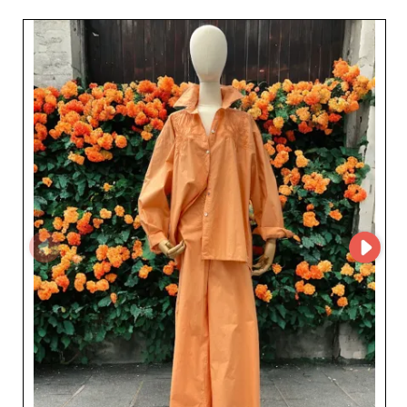
Mode GmbH offre un’esperienza d’acquisto fluida e
ottimizzata per i professionisti. Questa tecnologia
avanzata semplifica la gestione delle scorte e velocizza le
transazioni, consentendo ai rivenditori di concentrarsi
sui propri clienti e sulle vendite. La selezione dei prodotti
di FreeStyle Mode GmbH riflette un’attenzione costante
alla qualità e alle tendenze, garantendo che ogni capo
risponda agli elevati standard delle consumatrici di oggi.
I rivenditori che si riforniscono presso questo grossista
beneficiano non solo di prodotti raffinati, ma anche di
un’affidabilità logistica concreta e di un supporto clienti
reattivo. L’azienda si distingue per la capacità di
coniugare qualità, stile e sostenibilità, offrendo un chiaro
valore aggiunto ai rivenditori che desiderano
conquistare la propria clientela con collezioni
contemporanee ed eleganti. Scegliendo FreeStyle Mode
GmbH, i professionisti della moda sono certi di
collaborare con un partner che comprende non solo
l’importanza delle tendenze attuali, ma anche la
necessità di un servizio impeccabile. Scegliere FreeStyle
Mode GmbH significa puntare su un partner solido per
far crescere la tua attività con prodotti di moda
femminile che uniscono qualità, stile e innovazione.