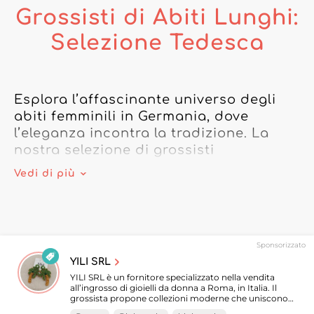
Grossisti di Abiti Lunghi:
Selezione Tedesca
Esplora l’affascinante universo degli 
abiti femminili in Germania, dove 
l’eleganza incontra la tradizione. La 
nostra selezione di grossisti 
specializzati in abiti lunghi offre una 
Vedi di più
varietà impareggiabile, perfetta per i 
negozi alla ricerca di pezzi unici e di 
tendenza.

Sponsorizzato
I grossisti di abiti lunghi in Germania si 
YILI SRL
distinguono per il loro eccezionale 
YILI SRL è un fornitore specializzato nella vendita
know-how e l’attenzione ai dettagli. Che 
all’ingrosso di gioielli da donna a Roma, in Italia. Il
grossista propone collezioni moderne che uniscono
tu sia interessato ad abiti da sera, da 
eleganza, tendenze attuali e pezzi senza tempo, per