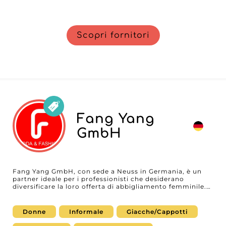
Scopri fornitori
Fang Yang
GmbH
Fang Yang GmbH, con sede a Neuss in Germania, è un
partner ideale per i professionisti che desiderano
diversificare la loro offerta di abbigliamento femminile.
Questo grossista si distingue per l'impegno a fornire
prodotti di alta qualità come cappotti, top, capi per la
parte inferiore del corpo e abiti, creati per rispondere
Donne
Informale
Giacche/Cappotti
alle tendenze attuali del mercato. Fang Yang GmbH si
posiziona come fornitore affidabile nel settore del prêt-