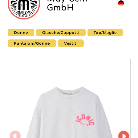
GmbH
Donne
Giacche/Cappotti
Top/Maglie
Pantaloni/Gonne
Vestiti