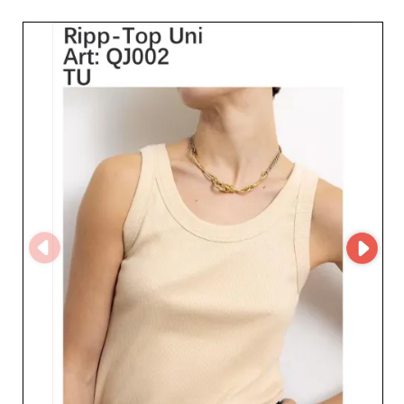
consente ai professionisti di scoprire facilmente le sue
collezioni e di semplificare il processo di
approvvigionamento. Creando un account su My
Fashion Wholesaler, i rivenditori possono richiedere
l'accesso al MicroStore del fornitore e sviluppare una
partnership con uno specialista europeo del prêt-à-
porter femminile.