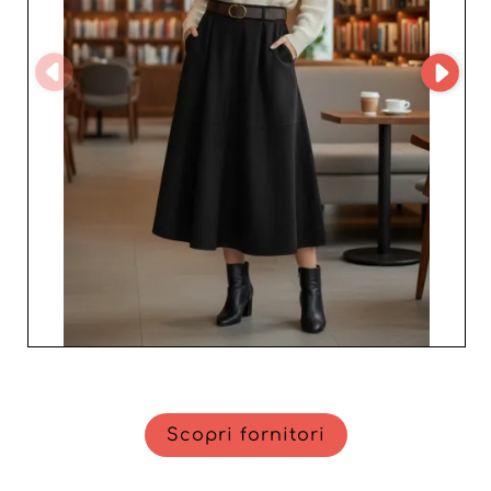
chiavi in mano per i professionisti che vogliono
distinguersi nel mondo della moda femminile.
Approfittate di tariffe vantaggiose e condizioni flessibili
per sviluppare la vostra attività con serenità. In sintesi,
associarsi a Len’s Couture GmbH significa scegliere una
qualità impeccabile, un servizio affidabile e partnership
durature per prosperare nel competitivo mondo della
moda.
Scopri fornitori