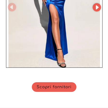
Munich Dress GBR significa investire in una
collaborazione vincente che darà slancio alla tua attività
e consoliderà una duratura fidelizzazione dei clienti. Con
prodotti che uniscono qualità, eleganza e modernità,
questa azienda di Monaco di Baviera ti aiuta a
trasformare il tuo inventario in un asset commerciale
imprescindibile. Unisciti oggi stesso a Munich Dress GBR
e approfitta dei numerosi vantaggi di una partnership
solida e vantaggiosa.
Scopri fornitori