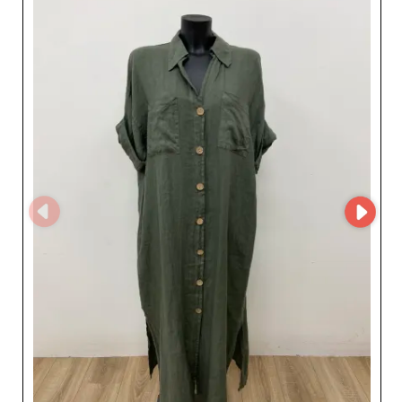
Che tu gestisca un negozio fisico o un e-commerce,
Diana Pronto Moda ti permette di arricchire
l’assortimento con articoli che catturano l’attenzione e
stimolano l’acquisto. Un altro grande vantaggio di Diana
Pronto Moda è l’utilizzo di MicroStore, che semplifica e
rende efficiente la gestione degli ordini. Grazie a questo
strumento, il coordinamento degli approvvigionamenti
diventa facile, ottimizzando il flusso logistico e
migliorando l’efficienza operativa. Diana Pronto Moda si
impegna a fornire un servizio clienti impeccabile,
garantendoti un’esperienza senza pensieri dall’inizio alla
fine. La disponibilità dei prodotti, unita a tempi di
consegna rapidi, ti assicura di non perdere mai
opportunità commerciali cruciali. In sintesi, affidarsi a
Diana Pronto Moda significa scegliere un grossista che
unisce qualità, innovazione e servizio, permettendo alla
tua azienda di prosperare in un mercato competitivo.
Rinnova il tuo catalogo con queste collezioni attraenti e
sfrutta l’esperienza di un leader del prêt-à-porter
femminile attento al successo dei partner professionali.