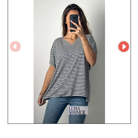
tenere il passo con le ultime tendenze, mantenendo
sempre un occhio attento ai dettagli e alla finitura. Per i
professionisti, scegliere Luisa Sommer by Ahri Fashion
significa garantirsi una partnership con un grossista
reattivo e attento, pronto a supportare la tua attività
fornendo prodotti che catturano e seducono i tuoi
clienti. I capi offerti si distinguono per eleganza e
comfort, due criteri essenziali per mantenere la fedeltà
dei clienti e aumentare le tue vendite. Opta per Luisa
Sommer by Ahri Fashion, e dai alla tua offerta una nuova
dimensione con pezzi che mettono in risalto lo stile e
l'individualità dei tuoi clienti. Affidati a un partner
rinomato per la qualità e l'esperienza, e incrementa il tuo
fatturato con una gamma di prodotti sia alla moda che
senza tempo.