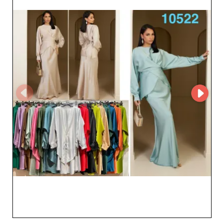
semplifica l'esperienza di acquisto online, offrendo ai
professionisti un accesso rapido e semplificato al loro
catalogo di prodotti. Questa tecnologia moderna
garantisce un processo di ordinazione fluido ed
efficiente, consentendo ai rivenditori di rispondere
rapidamente alle tendenze del mercato. Inoltre, imicoco
GmbH si distingue per la capacità di offrire prezzi
competitivi, massimizzando i margini di profitto per i
rivenditori. Beneficiano così di un'offerta attrattiva, non
solo attraverso la qualità dei prodotti, ma anche
attraverso la redditività che genera. Scegliendo imicoco
GmbH, i professionisti si assicurano di lavorare con un
grossista che comprende le esigenze del mercato della
moda femminile e che è pronto a supportare la crescita
e il successo dei suoi partner commerciali. Con imicoco
GmbH, potenziate la vostra attività con prodotti che
catturano e fidelizzano i clienti.