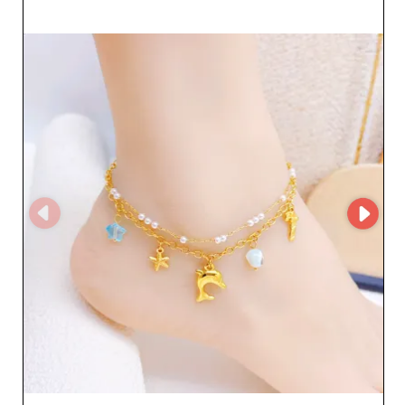
approvvigionamento regolare a 
condizioni vantaggiose.

Fai leva sulla nostra logistica 
ottimizzata, su un’interfaccia chiara e 
su un accompagnamento 
personalizzato per trasformare il tuo 
negozio in un attore chiave del prêt-à-
porter femminile. Con la nostra rete di 
grossisti donna Germania, guadagni in 
competitività, reattività e performance 
commerciale.