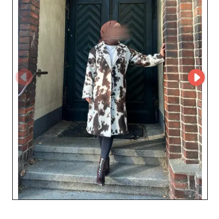
contempo un’eleganza senza tempo capace di
affascinare. Come partner affidabile, Lucky Mode GmbH
offre un servizio clienti esemplare che semplifica la
gestione degli ordini e garantisce un
approvvigionamento senza intoppi. Grazie a una
logistica ottimizzata, puoi contare su consegne rapide e
prodotti sempre disponibili. Cogli questa opportunità
per ampliare la tua offerta e soddisfare anche le clienti
più esigenti. Con Lucky Mode GmbH, combina stile,
affidabilità e successo commerciale.