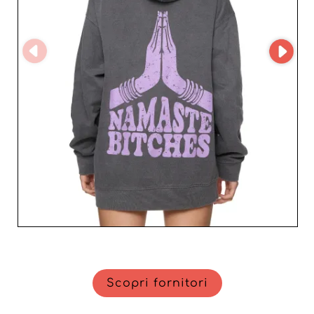
prodotti. Collaborando con questo grossista tedesco, i
professionisti accedono ad articoli competitivi e alla
moda che rafforzano la loro offerta e la loro posizione
nel mercato europeo del prêt-à-porter. Affidati a Pretty
body Neuss Gmbh per dare slancio al tuo business e
offrire alla tua clientela femminile capi imprescindibili
che uniscono tendenza, qualità ed eleganza.
Scopri fornitori