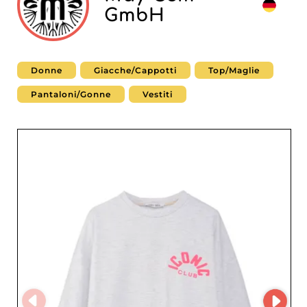
GmbH
Donne
Giacche/Cappotti
Top/Maglie
Pantaloni/Gonne
Vestiti