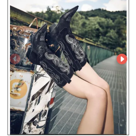
affidabilità e supporto personalizzato. I rivenditori
beneficiano di un servizio clienti attento,
dell’elaborazione rapida degli ordini e di consegne
puntuali, facilitando la gestione delle scorte e il regolare
rinnovo delle collezioni. Scegliere E Vitale Shoes GmbH
significa collaborare con un partner europeo serio ed
esperto, che comprende le esigenze del mercato del
prêt-à-porter femminile e affianca i suoi clienti nel loro
sviluppo. Affidati a E Vitale Shoes GmbH per dare slancio
alla tua offerta, conquistare la tua clientela e rendere la
tua attività un punto di riferimento della moda
femminile in Europa.