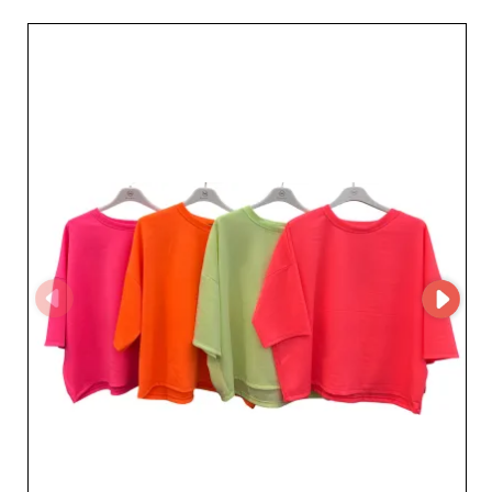
innovazione e comfort. Per i professionisti della moda
alla ricerca di partner di approvvigionamento affidabili,
Hana Apparel GmbH offre un servizio impeccabile e una
gamma di prodotti dinamica, pensata per aiutare
boutique e punti vendita a restare all'avanguardia. Per
accedere al profilo completo del fornitore e ai suoi
recapiti, registrati semplicemente su My Fashion
Wholesaler. Entrando nella nostra piattaforma, potrai
contare su informazioni preziose e su una
comunicazione diretta con un fornitore impegnato a
sostenere la tua attività con collezioni di qualità, regolari
e sempre al passo con la moda femminile.