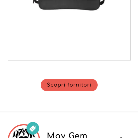
Scopri fornitori
May Gem