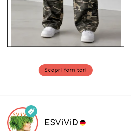
Scopri fornitori
ESViViD