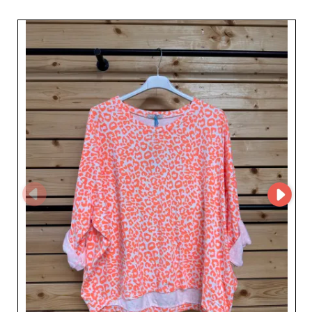
GmbH offre un’esperienza d’acquisto ottimizzata e
personalizzata, pensata per le esigenze dei rivenditori.
Questa funzionalità consente una gestione semplificata
degli ordini e una navigazione più fluida, assicurando la
massima efficienza per i professionisti della moda.
Luxbag srl, come parola chiave principale, richiama la
promessa di una collezione raffinata e diversificata.
Integrando i prodotti di Helenashowroom GmbH nei
vostri assortimenti, portate eleganza e modernità nel
vostro negozio. I loro prodotti sono progettati per
soddisfare le aspettative delle donne in cerca di capi
senza tempo e di alta qualità. I vantaggi di collaborare
con Helenashowroom GmbH non si limitano alla varietà
dei prodotti. Il servizio è impeccabile, con consegne
rapide e un’assistenza clienti dedicata. Puntando su
questa relazione professionale, scegliete una soluzione
che unisce affidabilità e innovazione. In sintesi,
Helenashowroom GmbH rappresenta un’opportunità
preziosa per i rivenditori che desiderano diversificare
l’offerta e conquistare una clientela femminile esigente.
Sulla nostra piattaforma B2B, scoprite come queste
collezioni possano arricchire il vostro catalogo e
rafforzare la vostra posizione sul mercato.