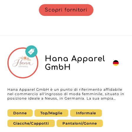
Scopri fornitori
Hana Apparel
GmbH
Hana Apparel GmbH è un punto di riferimento affidabile
nel commercio all'ingrosso di moda femminile, situato in
posizione ideale a Neuss, in Germania. La sua ampia
collezione risponde alle esigenze in evoluzione del
mercato, offrendo stili che uniscono con maestria le
tendenze emergenti agli intramontabili essenziali di tutti
Donne
Top/Maglie
Informale
i giorni. Dai pezzi di punta di ogni stagione ai basici
versatili, l'assortimento Hana Apparel offre ai rivenditori
Giacche/Cappotti
Pantaloni/Gonne
la flessibilità necessaria per creare selezioni capaci di
conquistare una clientela diversificata, in cerca di