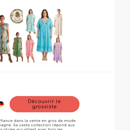
égralité de leur profil fournisseur et à
i un stock attractif en toute simplicité.
région font confiance à Unidiva
éminine.
Découvrir le
grossiste
fiance dans la vente en gros de mode
magne. Sa vaste collection répond aux
tyles qui allient avec brio les