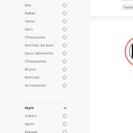
les prof
Bas
femme. Ce posi
MicroSt
Fem
d'appro
d'assurer un 
Robes
MicroSt
Jeans
Appuyez-vous 
Sacs
personnalisé p
Chaussures
réseau de gros
Maillots de bain
performance 
Sous-vêtements
Chaussettes
Bijoux
Montres
Accessoires
Style
Urbain
Sport
Maison