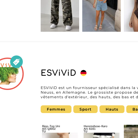
ESViViD
ESViViD est un fournisseur spécialisé dans la
Neuss, en Allemagne. Le grossiste propose d
vêtements d'extérieur, des hauts, des bas et 
boutiques de mode, concept stores et e-co
féminine moderne, confortable et adaptée aux
Femmes
Sport
Hauts
Ba
collections régulièrement renouvelées, ESVi
souhaitant proposer une offre dynamique et polyvalente. Présen
ESViViD permet aux professionnels de découvr
simplifier leur processus d'approvisionneme
Wholesaler, les détaillants peuvent demander
et développer un partenariat avec un spécial