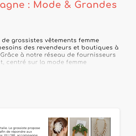
magne : Mode & Grandes
n de grossistes vêtements femme 
esoins des revendeurs et boutiques à 
 Grâce à notre réseau de fournisseurs 
ct, centré sur la mode femme 
lant des pièces intemporelles aux 
ont sélectionnés pour leur qualité de 
ue fournisseur a été choisi pour sa 
 que vous soyez en boutique physique 
 privilégié à des grossistes grande 
talie. Le grossiste propose
 afin de répondre aux
ans le prêt-à-porter allemand pour 
oux, YILI SRL accompagne