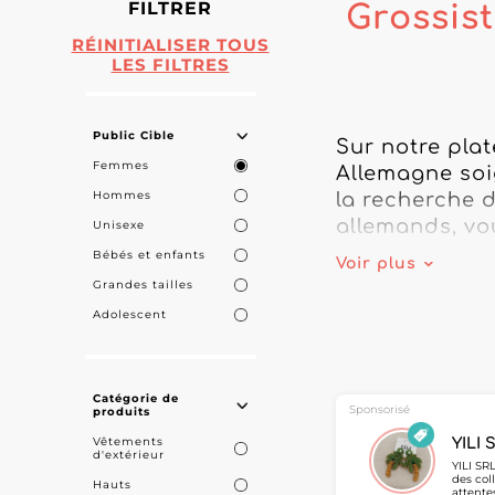
FILTRER
Grossis
RÉINITIALISER TOUS
LES FILTRES
Public Cible
Sur notre pla
Femmes
Allemagne soi
Hommes
la recherche d
allemands, vou
Unisexe
allemande.

Bébés et enfants
Voir plus
Grandes tailles
Notre catalogu
Adolescent
vêtements fem
fabrication e
capacité à pr
Catégorie de
ou e-commerce
Sponsorisé
produits
Vêtements
YILI 
d'extérieur
En rejoignant 
YILI SR
des col
Hauts
taille femme A
attente