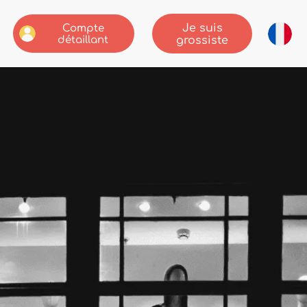
Je suis
Compte
détaillant
grossiste