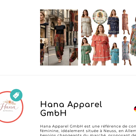
sur My Fashion Wholesaler pour accéder à l'int
leurs coordonnées directes, et constituez ains
Découvrez pourquoi les professionnels de la 
Clothing pour rester à la pointe de la mode f
Hana Apparel
GmbH
Hana Apparel GmbH est une référence de con
féminine, idéalement située à Neuss, en Alle
besoins changeants du marché, proposant des s