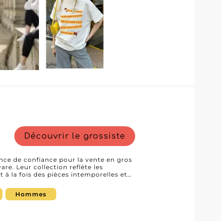
Découvrir le grossiste
ce de confiance pour la vente en gros
e. Leur collection reflète les
à la fois des pièces intemporelles et
e activité. Que votre clientèle
oks polyvalents pour tous les jours, la
Hommes
tit de toujours trouver des options
Si vous êtes détaillant
ble, Unidiva Clothing vous offre la
 besoin. Inscrivez-vous dès aujourd'hui