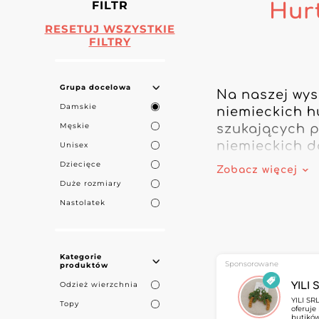
FILTR
Hur
RESETUJ WSZYSTKIE
FILTRY
Grupa docelowa
Na naszej wys
Damskie
niemieckich h
Męskie
szukających p
niemieckich d
Unisex
modzie damski
Dziecięce
Zobacz więcej
Duże rozmiary
Nasz katalog 
Nastolatek
w dużych rozmi
dopasowany do
produktów o wy
Kategorie
czy e‑commerc
Sponsorowane
produktów
Odzież wierzchnia
YILI 
Dołączając do
YILI SR
Topy
oferuje
rozmiarów dla
butików