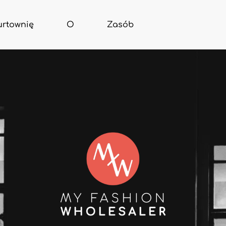
urtownię
O
Zasób