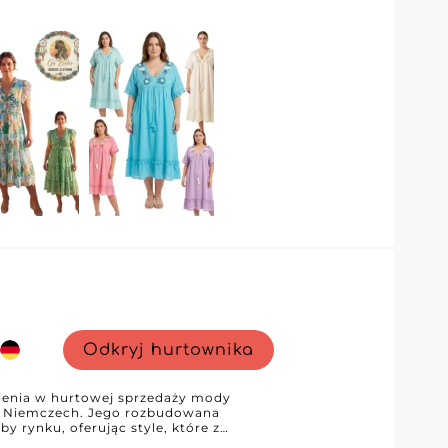
ostęp do pełnego profilu dostawcy i
sty sposób zbuduj atrakcyjny
iści z regionu ufają Unidiva Clothing,
Odkryj hurtownika
ienia w hurtowej sprzedaży mody
w Niemczech. Jego rozbudowana
y rynku, oferując style, które z
sowymi, codziennymi podstawami. Od