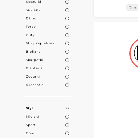
Koszulki
profesjo
damskiej. Tak
MicroSt
Dams
Sukienki
Zakłada
regularne dos
współpr
Dżins
Torby
Skorzystaj z n
Buty
wsparcia, aby
Dzięki naszej 
Strój kąpielowy
szybkości rea
Bielizna
Skarpetki
Biżuteria
Zegarki
Akcesoria
Styl
Miejski
Sport
Dom