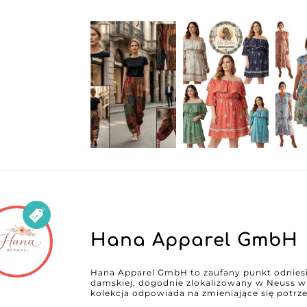
dziś na My Fashion Wholesaler, aby uzyskać d
bezpośrednich danych kontaktowych, i w pro
asortyment. Dowiedz się, dlaczego profesjonal
aby pozostawać w czołówce mody damskiej.
Hana Apparel GmbH
Hana Apparel GmbH to zaufany punkt odnies
damskiej, dogodnie zlokalizowany w Neuss 
kolekcja odpowiada na zmieniające się potrzeb
powodzeniem łączą nowe trendy z ponadcza