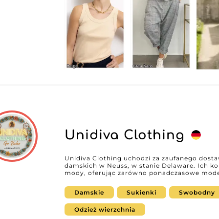
Unidiva Clothing
Unidiva Clothing uchodzi za zaufanego dost
damskich w Neuss, w stanie Delaware. Ich ko
mody, oferując zarówno ponadczasowe modele,
niezbędne dla Twojego biznesu. Niezależnie od
wyrafinowanej elegancji, czy uniwersalnych st
Damskie
Sukienki
Swobodny
Unidiva Clothing gwarantuje, że zawsze znajd
dopasowane do każdego gustu i na każdą porę roku. Jeśli jesteś de
dystrybutorem i szukasz niezawodnego dosta
Odzież wierzchnia
niezawodność i różnorodność, których potrzeb