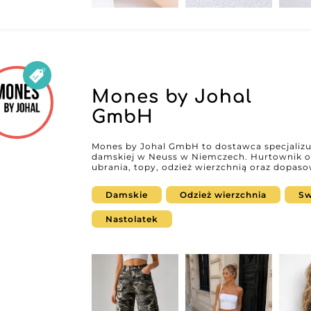
Mones by Johal
GmbH
Mones by Johal GmbH to dostawca specjalizuj
damskiej w Neuss w Niemczech. Hurtownik of
ubrania, topy, odzież wierzchnią oraz dopas
stworzone z myślą o butikach, concept store
nowoczesnej, wygodnej mody damskiej zgodne
Damskie
Odzież wierzchnia
Sw
regularnie odświeżanym kolekcjom Mones by 
którzy chcą wzbogacić swoją ofertę o wysokiej jako
MicroStore, Mones by Johal GmbH umożliwia 
Nastolatek
swoich kolekcji i upraszcza proces zaopatrze
Wholesaler, detaliści mogą poprosić o dostę
współpracę ze specjalistą od odzieży damski