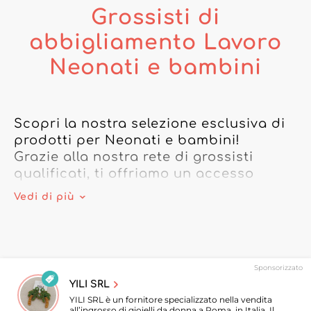
Grossisti di
abbigliamento Lavoro
Neonati e bambini
Scopri la nostra selezione esclusiva di 
prodotti per Neonati e bambini!

Grazie alla nostra rete di grossisti 
qualificati, ti offriamo un accesso 
privilegiato ai migliori marchi.

Vedi di più
Affidati al nostro repertorio di grossisti 
per soddisfare tutte le tue esigenze di 
merce per Neonati e bambini. Dagli 
Sponsorizzato
accessori alla moda più recenti 
YILI SRL
all'abbigliamento indispensabile, 
YILI SRL è un fornitore specializzato nella vendita
abbiamo ciò di cui hai bisogno per 
all’ingrosso di gioielli da donna a Roma, in Italia. Il