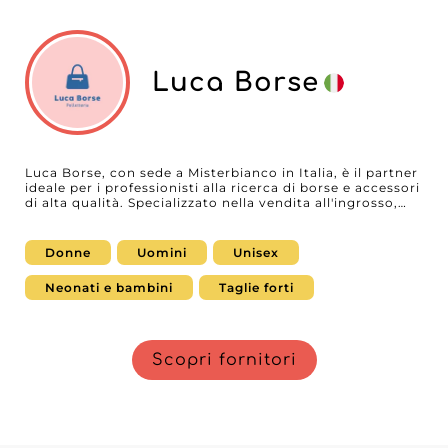
Luca Borse
Luca Borse, con sede a Misterbianco in Italia, è il partner
ideale per i professionisti alla ricerca di borse e accessori
di alta qualità. Specializzato nella vendita all'ingrosso,
Luca Borse offre una gamma variegata adatta alle
esigenze di donne, uomini, unisex, bambini e ragazzi,
inclusi grandi taglie e adolescenti. Questo grossista si
Donne
Uomini
Unisex
distingue per il suo impegno a fornire prodotti
eccezionali, che combinano stile e funzionalità per ogni
Neonati e bambini
Taglie forti
segmento di mercato.
Scopri fornitori