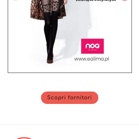
desidera distinguersi nel competitivo mondo della moda
femminile e adolescente.
Scopri fornitori