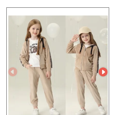
clienti impeccabile e a una logistica ottimizzata.
Sfruttando le capacità avanzate di MicroStore,
garantiscono un’esperienza d’acquisto fluida, dall’ordine
alla consegna. Questa tecnologia moderna assicura
anche l’aggiornamento in tempo reale del loro catalogo,
permettendo ai dettaglianti di accedere facilmente alle
ultime tendenze ed evitare qualsiasi problema di
riassortimento. Collaborare con Mondobimbo significa
scegliere affidabilità e innovazione. I loro prodotti sono
selezionati con cura per rispondere agli elevati standard
dei dettaglianti che vogliono offrire il meglio alla propria
clientela. Con un impegno costante verso l’eccellenza,
Mondobimbo si propone come partner di riferimento,
fornendo non solo articoli di qualità superiore, ma anche
un servizio post-vendita eccezionale. I vantaggi di
lavorare con Mondobimbo sulla nostra piattaforma B2B
sono numerosi: prezzi competitivi, una varietà di stili
adatti a mercati diversi e una notevole capacità di
adattarsi a richieste specifiche. Per i rivenditori che
desiderano dare slancio alla propria offerta,
Mondobimbo rappresenta un valore prezioso. Investire
nelle loro collezioni significa garantire la soddisfazione
dei piccoli clienti e la fidelizzazione dei genitori, felici di
vedere i propri bambini vestiti con gusto e cura.