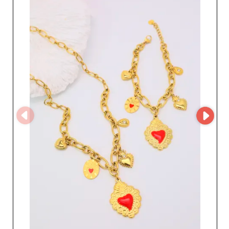
moderna e qualità eccezionale. Che si tratti di
aggiungere un tocco di sofisticazione a un cappotto
raffinato o di completare un look con uno dei loro top
eleganti, Dc Style propone prodotti in grado di
valorizzare ogni outfit femminile. Oltre alla qualità dei
suoi prodotti, Dc Style utilizza MicroStore, una
tecnologia ottimizzata che garantisce una gestione degli
ordini fluida ed efficiente. Questo si traduce in
un'esperienza cliente migliorata, tempi di elaborazione
ridotti e un servizio clienti reattivo, facendo di Dc Style
un partner affidabile su cui puoi contare. Scegliere Dc
Style significa optare per un grossista affidabile che
unisce servizio di qualità e prodotti ricercati. Significa
anche beneficiare di un vantaggio competitivo
accedendo a prodotti esclusivi che attireranno
l'attenzione nella tua vetrina. Entra nell'universo di Dc
Style e lasciati sedurre dalle loro creazioni, che
trasformeranno le tue collezioni in veri successi presso la
tua clientela femminile.