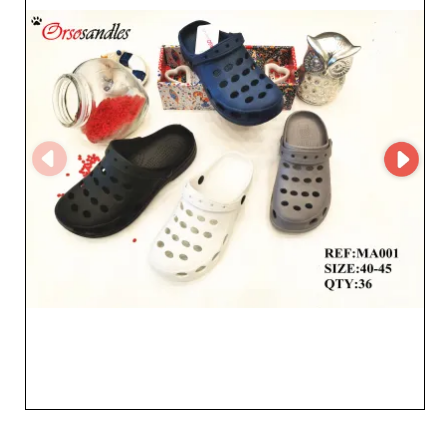
permetterti di offrire ai tuoi clienti le ultime tendenze del
mercato, contribuendo a incrementare le vendite.
Collaborare con 2Z Calzados S.L. significa avere la
certezza di lavorare con un fornitore impegnato, che
valorizza il successo dei propri partner. Approfitta di
prezzi competitivi e di un eccezionale rapporto
qualità‑prezzo, aumentando al contempo la
soddisfazione dei clienti grazie a una moda accessibile e
di stile. Scegliere 2Z Calzados S.L. significa puntare su
una collaborazione duratura e fruttuosa con un
protagonista imprescindibile del settore calzaturiero,
pronto ad accompagnare la tua attività verso nuovi
traguardi. Sperimenta la differenza ed entra a far parte
dei numerosi rivenditori che si affidano a 2Z Calzados
S.L. per dare al proprio catalogo quel tocco di stile e
comfort che i clienti cercano.