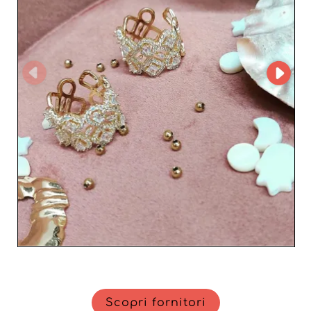
un’interfaccia intuitiva per navigare tra le diverse
categorie di prodotto ed effettuare gli ordini in pochi
clic. Anabella si distingue anche per condizioni
vantaggiose per i professionisti, offrendo prezzi
competitivi e offerte esclusive che massimizzano il
margine dei rivenditori. Collaborando con Anabella, avrai
la certezza di ricevere prodotti di alta qualità, supportati
da un servizio professionale e da una logistica efficiente
che garantisce consegne rapide. In sintesi, Anabella non
è solo un fornitore, ma un partner dedicato al successo
della tua azienda. Scegli Anabella e aggiungi un tocco di
eleganza senza pari alla tua selezione di articoli per
donne, bebè e bambini.
Scopri fornitori