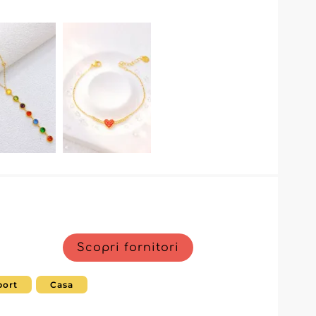
Scopri fornitori
port
Casa