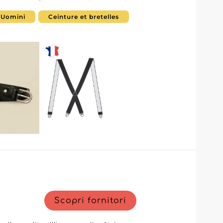
ariegata di accessori, JCL affianca i
ta con prodotti in linea con le
Uomini
Ceinture et bretelles
lificare il processo di
y Fashion Wholesaler, i rivenditori
l fornitore e sviluppare una partnership
sori moda.
Scopri fornitori