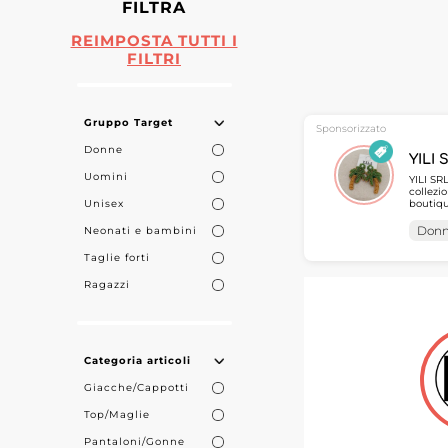
FILTRA
REIMPOSTA TUTTI I
FILTRI
Gruppo Target
Sponsorizzato
Donne
YILI 
Uomini
YILI SRL
collezi
Unisex
boutiqu
che desi
MicroSto
Don
Neonati e bambini
approvv
MicroSt
Taglie forti
Ragazzi
Categoria articoli
Giacche/Cappotti
Top/Maglie
Pantaloni/Gonne