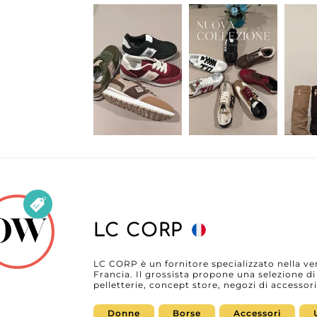
LC CORP
LC CORP è un fornitore specializzato nella vend
Francia. Il grossista propone una selezione d
pelletterie, concept store, negozi di accessor
di tendenza e in linea con le aspettative del 
regolarmente, LC CORP supporta i profession
Donne
Borse
Accessori
l’assortimento con borse moderne, eleganti e facil