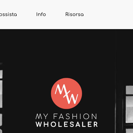
ossista
Info
Risorsa