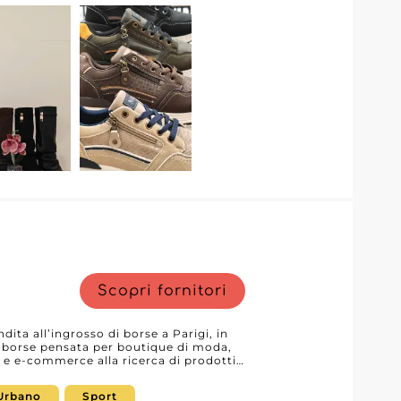
Scopri fornitori
ita all’ingrosso di borse a Parigi, in
i borse pensata per boutique di moda,
i e e-commerce alla ricerca di prodotti
mercato. Grazie a collezioni aggiornate
isti che desiderano ampliare
Urbano
Sport
i da commercializzare. Presente