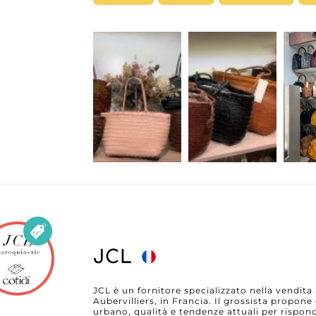
su MicroStore, LC CORP consente ai profession
collezioni e semplificare il processo di app
My Fashion Wholesaler, i dettaglianti possono
fornitore e sviluppare una partnership con uno
moda.
JCL
JCL è un fornitore specializzato nella vendita
Aubervilliers, in Francia. Il grossista propone
urbano, qualità e tendenze attuali per rispon