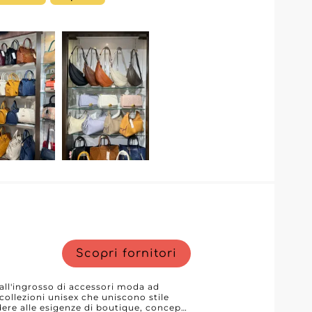
isti di scoprire facilmente le sue
rovvigionamento. Creando un account su
 richiedere l’accesso al MicroStore del
 specialista di pelletteria e accessori
Scopri fornitori
 all'ingrosso di accessori moda ad
 collezioni unisex che uniscono stile
dere alle esigenze di boutique, concept