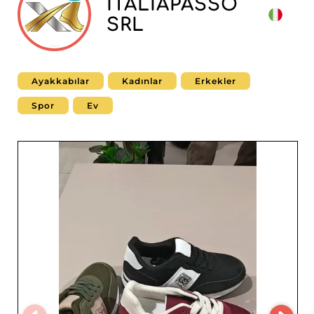
ITALIAPASSO
SRL
Ayakkabılar
Kadınlar
Erkekler
Spor
Ev