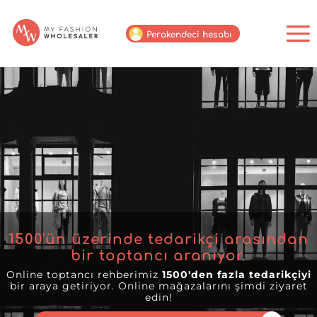
Perakendeci hesabı
1500
'ün üzerinde tedarikçi arasından
bir toptancı aranıyor.
Online toptancı rehberimiz
1500'den fazla tedarikçiyi
bir araya getiriyor. Online mağazalarını şimdi ziyaret
edin!