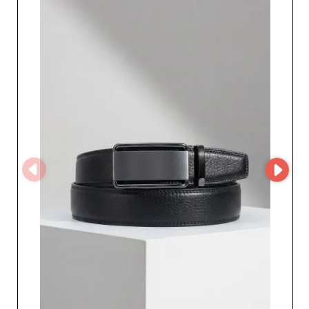
MicroStore'una erişim talep edebilir ve moda aksesuarları
alanında tanınmış bir uzmanla iş ortaklığı geliştirebilir.