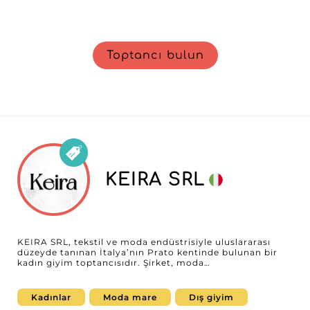
Toptancı bulun
KEIRA SRL
KEIRA SRL, tekstil ve moda endüstrisiyle uluslararası
düzeyde tanınan İtalya’nın Prato kentinde bulunan bir
kadın giyim toptancısıdır. Şirket, moda
perakendecilerinin değişen ihtiyaçlarını karşılamak üzere
tasarlanmış, dış giyim, üstler, altlar, denim ve
elbiselerden oluşan geniş bir hazır giyim koleksiyonu
Kadınlar
Moda mare
Dış giyim
sunar. Güncel trendleri zamansız gardırop parçalarıyla