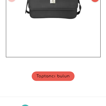
Toptancı bulun