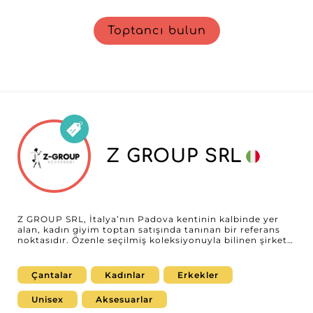
Toptancı bulun
Z GROUP SRL
Z GROUP SRL, İtalya’nın Padova kentinin kalbinde yer
alan, kadın giyim toptan satışında tanınan bir referans
noktasıdır. Özenle seçilmiş koleksiyonuyla bilinen şirket,
perakendecilere güncel trendler, zamansız modeller ve
çok yönlü basic’lerden oluşan uyumlu bir karışım sunar.
Şık dış giyimden zarif jean’lere ve çağdaş temel parçalara
Çantalar
Kadınlar
Erkekler
kadar uzanan seçkisi, farklı koleksiyonlara ilham vermek
ve geniş bir zevk yelpazesine hitap etmek üzere
Unisex
Aksesuarlar
tasarlanmıştır; böylece her işletme, ürün gamını