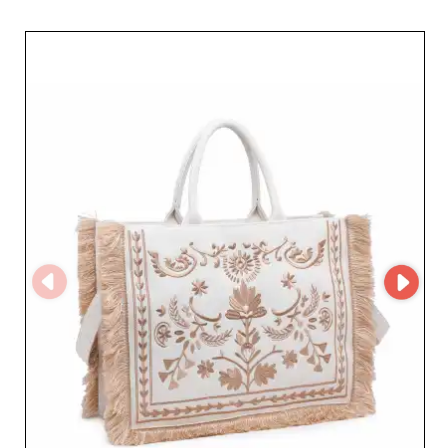
güçlendirecek parçalar bulur. Güvenilir ortaklar arayan
moda profesyonelleri için Z GROUP SRL, büyümelerini ve
memnuniyetlerini desteklemeye adanmış güvenilir bir
tedarikçi olarak öne çıkar. Perakendeciler ve bayiler,
tedarikçinin tam profiline ve ayrıntılı iletişim bilgilerine
erişmek için My Fashion Wholesaler’a kaydolabilir; bu
sayede iletişime geçmek ve stiline önem veren seçici bir
müşteri kitlesinin ihtiyaçlarına uygun, üst düzey moda
ürünlerini tedarik etmek kolaylaşır.