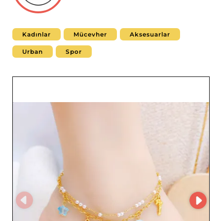
Kadınlar
Mücevher
Aksesuarlar
Urban
Spor