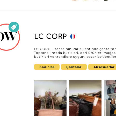
LC CORP
LC CORP, Fransa’nın Paris kentinde çanta topt
Toptancı; moda butikleri, deri ürünleri mağaz
butikleri ve trendlere uygun, pazar beklentiler
işletmeleri için seçili çantalar sunar. Düzenli
sayesinde LC CORP, ürün gamını modern, şık 
Kadınlar
Çantalar
Aksesuarlar
zenginleştirmek isteyen profesyonellere destek olur. MicroStore’da 
CORP, profesyonellerin koleksiyonlarını kolay
basitleştirmesini sağlar. My Fashion Wholesa
tedarikçinin MicroStore’una erişim talep edebi
aksesuarlarında uzman bir tedarikçiyle iş ortakl