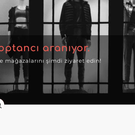
optancı aranıyor.
ne mağazalarını şimdi ziyaret edin!