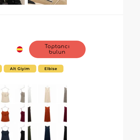
Toptancı
bulun
Alt Giyim
Elbise