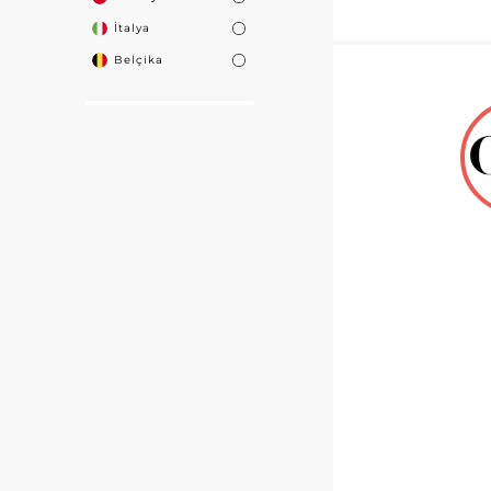
İtalya
Belçika