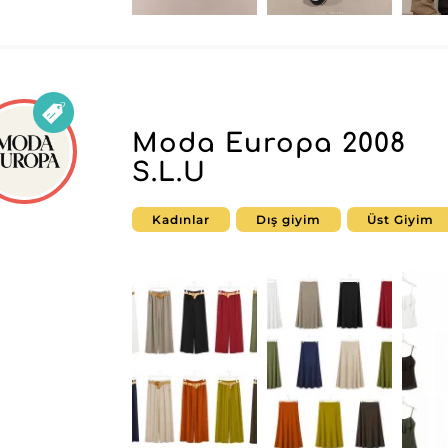
Moda Europa 2008
S.L.U
Kadınlar
Dış giyim
Üst Giyim