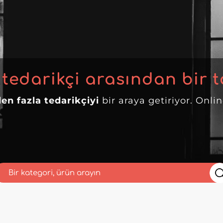
 tedarikçi arasından bir t
en fazla tedarikçiyi
bir araya getiriyor. Onli