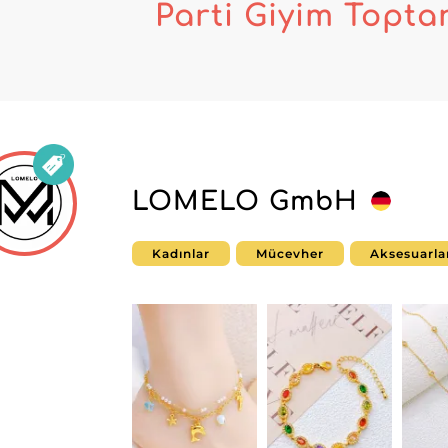
Parti Giyim Toptan
LOMELO GmbH
Kadınlar
Mücevher
Aksesuarla