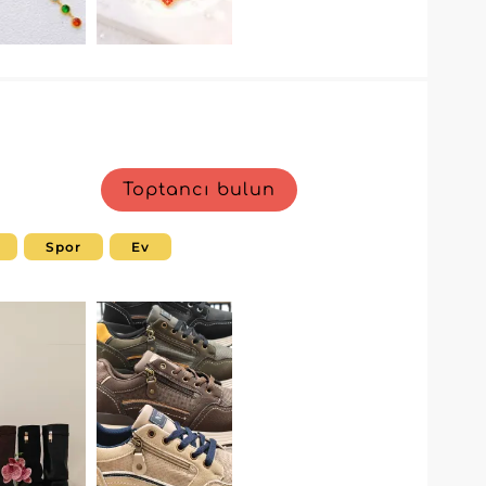
Toptancı bulun
Spor
Ev