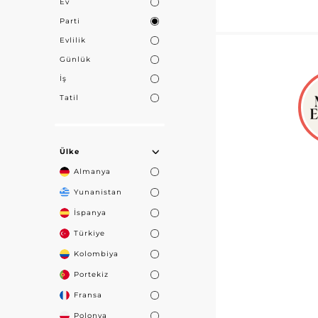
Ev
Parti
Evlilik
Günlük
İş
Tatil
Ülke
Almanya
Yunanistan
İspanya
Türkiye
Kolombiya
Portekiz
Fransa
Polonya