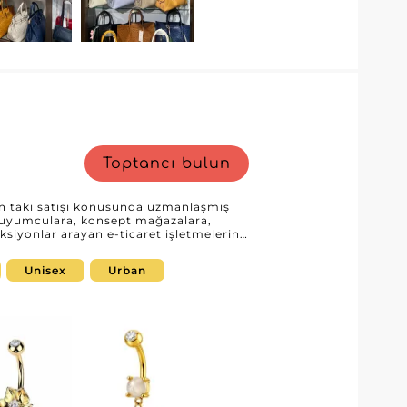
Toptancı bulun
an takı satışı konusunda uzmanlaşmış
, kuyumculara, konsept mağazalara,
siyonlar arayan e-ticaret işletmelerine
enilenen ürünlerle Glow Bodies, mevcut
ni zenginleştirmek isteyen
Unisex
Urban
k süreçlerini basitleştirmesini sağlar.
akendeciler, tedarikçinin
 takı alanında uzman bir iş ortağıyla iş