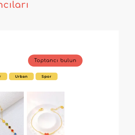
cıları
Toptancı bulun
r
Urban
Spor