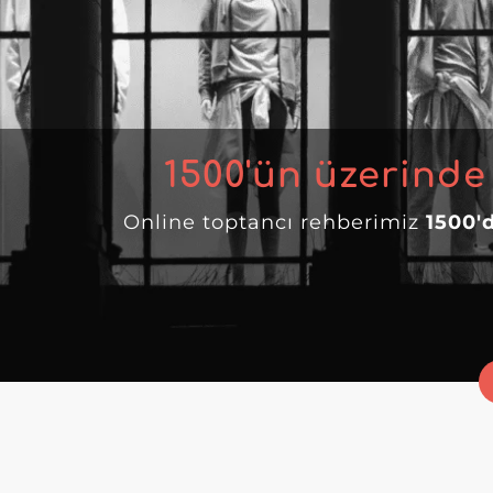
1500
'ün üzerinde
Online toptancı rehberimiz
1500'd