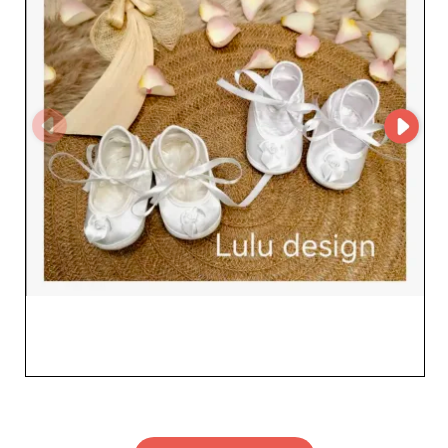
özeni yansıtır ve hedef kitlenizin tüm segmentlerine
hitap eder. Lulu, toptan alıcılar için cazip marjlar ve
yüksek hacim indirimleri gibi rekabetçi avantajlar da
sunar; böylece kârı en üst düzeye çıkarırken müşteri
memnuniyetini artırabilirsiniz. Lulu’yi seçmek, B2B
profesyonellerinin gereksinimlerini karşılamak için
kaliteyi, hizmeti ve teknolojiyi birleştiren güvenilir bir
ortak seçmek demektir. Çocuk giyimde bir liderle
çalışmanın avantajlarından yararlanın ve başarınız için
tercih ettiğiniz müttefikiniz Lulu ile işletmenizi yeni
zirvelere taşıyın.