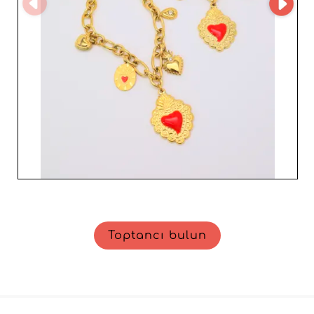
Toptancı bulun