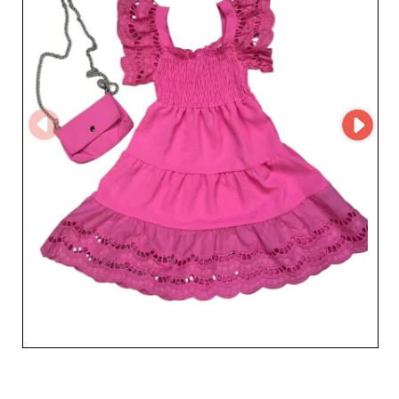
hizmetleriyle tanınan, güvenilir ve ilgili bir iş ortağı
seçmek demektir. Uzmanlığı ve kaliteye bağlılığı
sayesinde Słoń, çocuk modasında uzmanlaşmış
mağazalar için vazgeçilmez bir müttefiktir.
Müşterilerinize işlevsel, modern ve konforlu çocuk giyim
ürünleri sunun; Słoń, özenle hazırlanmış ve zamansız
koleksiyonlarıyla işletmenizin başarısına katkıda
bulunsun.