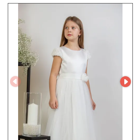
ilgilenen profesyoneller My Fashion Wholesaler’daki
sayfası üzerinden doğrudan iletişime geçerek daha fazla
bilgi alabilir veya ticari iş birliği başlatabilir. Bu doğrudan
iletişim, koleksiyon detaylarına, satış koşullarına ve
yeniliklere kolay erişim sağlar. Viwa 4 Kids ile çalışmak;
detaylara verdiği önem ve müşteri memnuniyetine
bağlılığıyla tanınan, ciddi ve deneyimli bir iş ortağını
seçmek demektir. Güvenilirliği, istikrarlı kalitesi ve özenli
hizmeti sayesinde bu toptancı, Polonya’daki çocuk
modası alanında güçlü bir referans haline gelmiştir. En
küçüklerin ihtiyaçlarına uygun kıyafetlerle kataloğunuzu
zenginleştirmek ve pazardaki teklifinizin değerini
artırmak için Viwa 4 Kids doğru seçimdir.