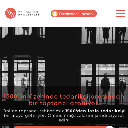
Perakendeci hesabı
1500
'ün üzerinde tedarikçi arasından
bir toptancı aranıyor.
Online toptancı rehberimiz
1500'den fazla tedarikçiyi
bir araya getiriyor. Online mağazalarını şimdi ziyaret
edin!