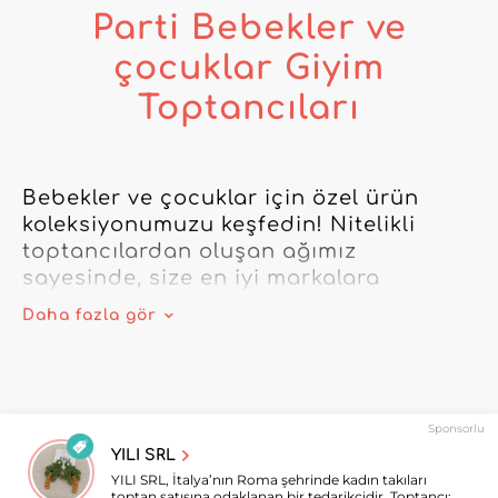
Parti Bebekler ve
çocuklar Giyim
Toptancıları
Bebekler ve çocuklar için özel ürün 
koleksiyonumuzu keşfedin! Nitelikli 
toptancılardan oluşan ağımız 
sayesinde, size en iyi markalara 
ayrıcalıklı erişim sunuyoruz.

Daha fazla gör
Tüm Bebekler ve çocuklar ürün 
ihtiyaçlarınızı karşılamak için 
toptancılar dizinimize güvenin. Son 
Sponsorlu
moda aksesuarlardan olmazsa olmaz 
YILI SRL
kıyafetlere kadar, müşteri sadakati 
YILI SRL, İtalya’nın Roma şehrinde kadın takıları
oluşturmak için ihtiyacınız olan her şey 
toptan satışına odaklanan bir tedarikçidir. Toptancı;