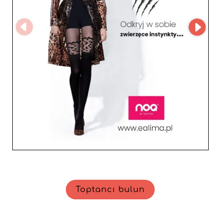
dengesi sağlar. Sonuç olarak, ürün kataloğunuzu
zenginleştirmek ya da satın alma deneyiminizi
geliştirmek istiyorsanız, Alima kadın ve genç moda
dünyasının rekabetçi ortamında öne çıkmak isteyen her
bayi için stratejik ve avantajlı bir seçimdir.
Toptancı bulun