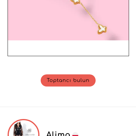
hizmetlerinden faydalanmayı arayan profesyoneller için
akıllıca bir seçimdir.
Toptancı bulun
Alima