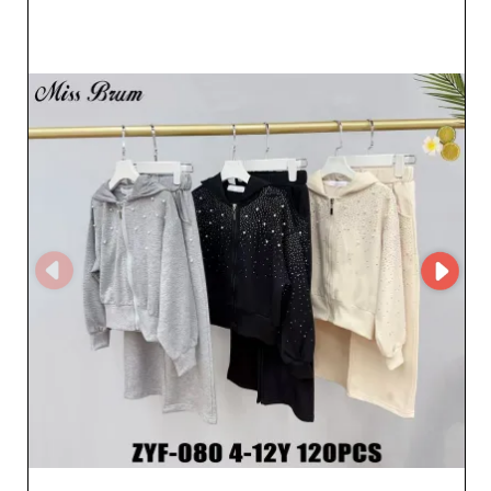
yelpazesinden faydalanmakla kalmaz, aynı zamanda
dikkatli kumaş seçimi ve titiz işçilik sayesinde huzur
bulur. Bu toptancı, profesyoneller için sipariş yönetimi
ve tedarik yönetimini büyük ölçüde kolaylaştıran
yenilikçi bir çözüm olan MicroStore'u kullanmaktadır. Bu
platform sayesinde E.J. KIDS, tedarik zincirlerini
optimize etmek isteyen perakendeciler için ideal olan
sorunsuz, hızlı ve zahmetsiz bir sipariş işlemi garanti
eder. E.J. KIDS sadece giysi sunmakla kalmaz; ticari
başarınız için güvenilir bir ortaktır. Çocuk modasının
modern kavramlarını kanıtlanmış sağlamlıkla
bütünleştirerek, marka, ürün teklifinin pazarda öne
çıkmasını sağlar. Perakendeciler, her zaman trend olan
koleksiyonlarla müşterilerini etkileyebilir. Özetle, E.J.
KIDS'yi seçmek, MicroStore teknolojisi ile optimize
edilmiş kalite, güvenilirlik ve mükemmel müşteri hizmeti
için bir tercihtir. Zaten memnun olan yüzlerce
profesyonele katılın ve müşterilerinize çocuk modasının
en iyisini sunun.