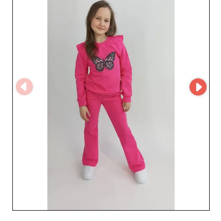
yoğun bayilerin takdir ettiği akıcılık ve verimlilik sağlar.
Bu modern yaklaşım, Bambola tarafından sunulan tam
ürün yelpazesine hızlı erişim sağlar; stok yönetimini ve
yeni siparişleri daha kolay hale getirir. Bambola tercih
etmek; kaliteli hizmeti, kusursuz tasarlanmış ürünleri ve
güven ile mükemmellik üzerine kurulu bir iş ilişkisini
seçmek demektir. Kız çocukları için şık elbiselerle ya da
bebekler için dayanıklı montlarla ürün gamınızı
genişletmek istiyorsanız, Bambola talepkâr müşteri
kitlenizin beklentilerini karşılamak için ideal ortaktır.
Profesyonellerin ihtiyaçlarını anlayan ve çocuk
modasında en iyisini sunmaya kendini adamış bir
toptancı ile işletmenizin geleceğine yatırım yapın.