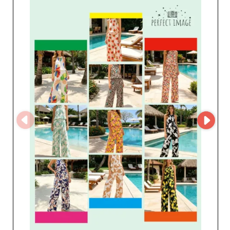
reflete um sólido saber-fazer têxtil e um apurado estilo
europeu, permitindo aos profissionais da moda oferecer
aos seus clientes artigos modernos e duráveis. Confiar
na CAS CARA by Cherry’s GmbH é escolher um parceiro
fiável e ágil, reconhecido pelo profissionalismo, pela
qualidade de serviço e por uma logística eficiente. Ao
integrar as suas coleções na sua loja, fortalece o
posicionamento no mercado e atrai um público que
procura produtos elegantes e contemporâneos.