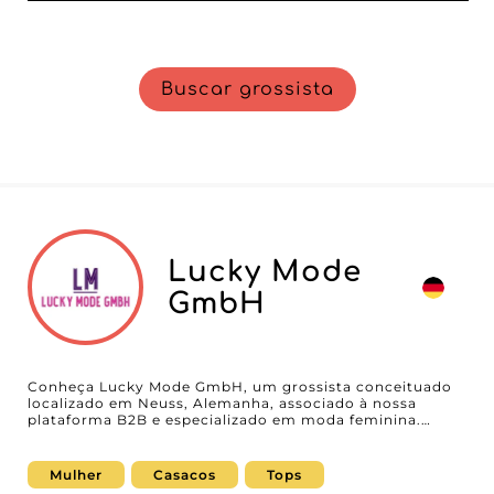
Buscar grossista
Lucky Mode
GmbH
Conheça Lucky Mode GmbH, um grossista conceituado
localizado em Neuss, Alemanha, associado à nossa
plataforma B2B e especializado em moda feminina.
Reconhecido pela ampla variedade de produtos, Lucky
Mode GmbH oferece uma seleção impressionante de
casacos, tops, calças, denim, vestidos e moda modesta,
Mulher
Casacos
Tops
destinada a revendedores ambiciosos que desejam