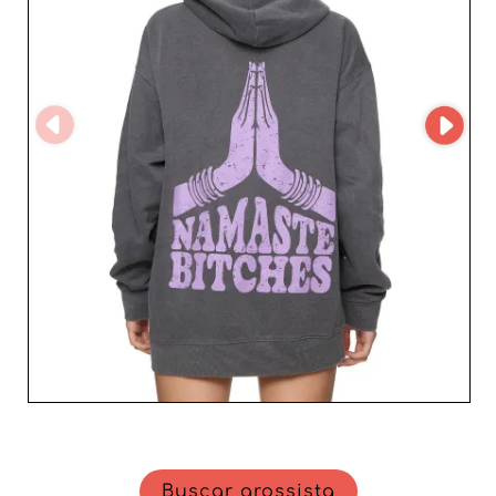
profissional, reconhecido pela pontualidade das entregas
e pela conformidade dos produtos. Ao colaborar com
este atacadista alemão, os profissionais têm acesso a
artigos competitivos e cheios de tendência que
fortalecem sua oferta e sua posição no mercado europeu
de prêt-à-porter. Confie em Pretty body Neuss Gmbh
para impulsionar o seu negócio e oferecer à sua clientela
feminina peças indispensáveis que unem tendência,
qualidade e elegância.
Buscar grossista