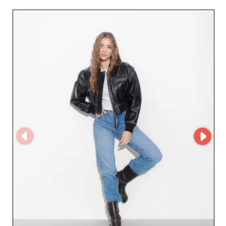
foram concebidas para responder às exigências da
mulher moderna, aliando conforto e estilo intemporal.
Com um serviço de atendimento irrepreensível, Zafer
Gürtkein Patago Leather destaca-se pela rapidez de
resposta e pela capacidade de satisfazer as necessidades
específicas dos clientes profissionais. Como grossista,
simplifica o processo de encomenda, garantindo uma
experiência sem falhas e uma entrega rápida. Além disso,
os revendedores beneficiam de preços competitivos,
otimizando a sua margem enquanto oferecem uma
gama de produtos atrativa aos clientes finais. Os pontos
fortes de Zafer Gürtkein Patago Leather não ficam por
aqui. O grossista utiliza o MicroStore, uma plataforma
avançada que melhora significativamente a experiência
do utilizador. Com esta tecnologia, os revendedores
podem navegar facilmente no catálogo, fazer
encomendas com simplicidade e acompanhar o estado
das suas compras em tempo real. Em resumo, colaborar
com Zafer Gürtkein Patago Leather é integrar na sua
oferta casacos e jaquetas de alta qualidade, beneficiando
de um serviço focado na eficiência e no apoio aos
profissionais. Reforce o seu inventário com peças de
assinatura que representam o auge da moda feminina.