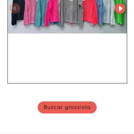
garantia de oferecer aos seus clientes produtos na
vanguarda da moda. Quer pretenda diversificar o seu
inventário ou fidelizar clientes com peças tendência,
este grossista vai ao encontro das suas expectativas.
Contacte D4F Dream 4 Fashion GmbH hoje mesmo para
descobrir como melhorar a sua oferta e aumentar as
vendas com uma gama de produtos irresistível.
Buscar grossista