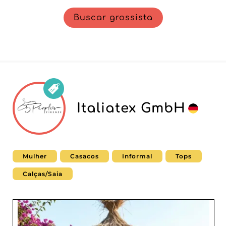
Buscar grossista
Italiatex GmbH
Mulher
Casacos
Informal
Tops
Calças/Saia