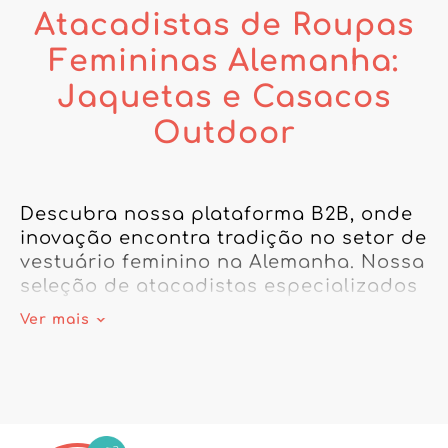
Atacadistas de Roupas
Femininas Alemanha:
Jaquetas e Casacos
Outdoor
Descubra nossa plataforma B2B, onde 
inovação encontra tradição no setor de 
vestuário feminino na Alemanha. Nossa 
seleção de atacadistas especializados 
oferece acesso direto a uma variedade 
Ver mais
de roupas femininas alemãs, desde 
jaquetas a casacos, incluindo 
doudounes e parkas. Essas roupas 
alemãs online permitem que você 
diversifique sua oferta com 