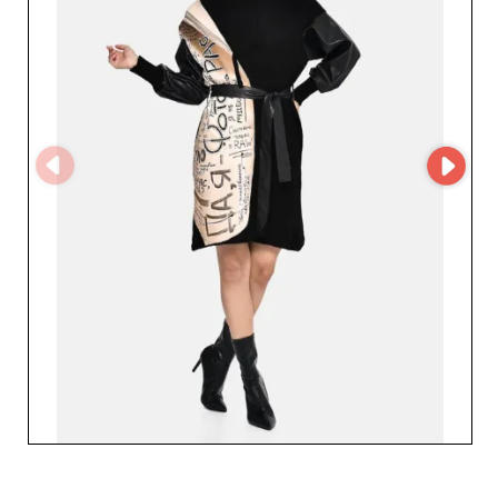
alta qualidade, mas também de um serviço ao cliente
ágil e profissional. As equipes são dedicadas a
acompanhar suas compras e a fornecer conselhos
relacionados às suas necessidades específicas. Além
disso, a plataforma MicroStore, usada por Rose Mode,
facilita muito o processo de compra online, oferecendo
uma experiência de usuário suave e intuitiva que
simplifica suas reposições. Optar por Rose Mode
também significa escolher a tranquilidade de um
parceiro confiável que faz questão de respeitar seus
prazos de entrega, um critério crucial no setor de prêt-à-
porter, onde a rapidez é essencial. Não perca a
oportunidade de colaborar com um atacadista que
combina moda, qualidade e serviço para impulsionar sua
atividade de varejo para novos patamares. Confie em
Rose Mode para fornecer o melhor da moda feminina.