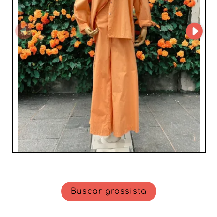
revendedores que desejam encantar suas clientelas com
coleções contemporâneas e elegantes. Ao optar por
FreeStyle Mode GmbH, os profissionais de moda têm a
certeza de colaborar com um parceiro que entende
tanto a importância das tendências atuais quanto a
necessidade de um serviço impecável. Assim, escolher
FreeStyle Mode GmbH é garantir um parceiro sólido para
impulsionar seu negócio com produtos de moda
feminina que combinam qualidade, estilo e inovação.
Buscar grossista