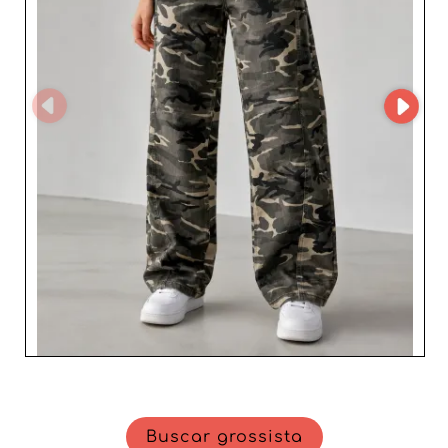
procuram enriquecer sua oferta com 
roupas outdoor e de exterior femininas 
da Alemanha. Aproveite a venda por 
atacado para diversificar seu 
inventário com estilos do clássico ao 
contemporâneo, e assegure-se de que 
sua loja se torne uma referência para 
roupas femininas da Alemanha.

Escolher nossa plataforma significa 
optar por qualidade, diversidade e 
confiança, garantindo ao mesmo 
tempo a satisfação total do cliente. 
Transforme sua loja em um destino 
imperdível para os amantes da moda 
alemã e afirme sua posição no 
mercado de roupas femininas na 
Alemanha.
Buscar grossista