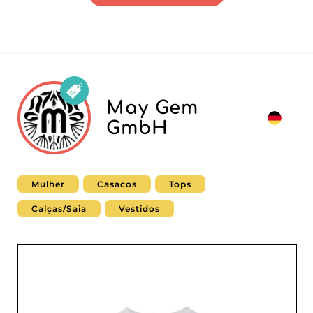
May Gem
GmbH
Mulher
Casacos
Tops
Calças/Saia
Vestidos