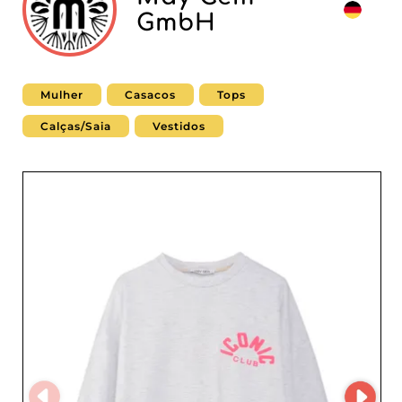
GmbH
Mulher
Casacos
Tops
Calças/Saia
Vestidos