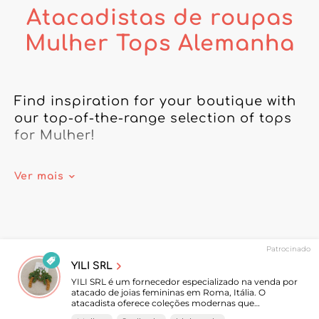
Atacadistas de roupas
Mulher Tops Alemanha
Find inspiration for your boutique with 
our top-of-the-range selection of tops 
for Mulher!

Our wholesalers based in Alemanha 
Ver mais
offer you exclusive access to the latest 
clothing trends. From elegant blouses 
to basic t-shirts and trendy jumpers, 
our online catalogue is packed with 
Patrocinado
fashion items to boost your sales.

YILI SRL
YILI SRL é um fornecedor especializado na venda por
Trust our network of Alemanha 
atacado de joias femininas em Roma, Itália. O
atacadista oferece coleções modernas que
manufacturers to meet all your needs 
combinam elegância, tendências atuais e peças