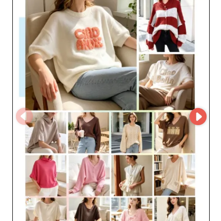
reflete um sólido saber-fazer têxtil e um apurado estilo
europeu, permitindo aos profissionais da moda oferecer
aos seus clientes artigos modernos e duráveis. Confiar
na CAS CARA by Cherry’s GmbH é escolher um parceiro
fiável e ágil, reconhecido pelo profissionalismo, pela
qualidade de serviço e por uma logística eficiente. Ao
integrar as suas coleções na sua loja, fortalece o
posicionamento no mercado e atrai um público que
procura produtos elegantes e contemporâneos.