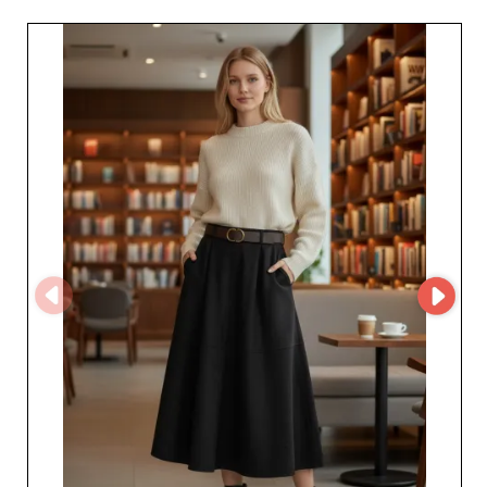
combinam conforto, estilo e elegância. A confiabilidade
deste fornecedor é demonstrada pela rigorosidade de
seus processos de seleção e gestão, reforçados pelo uso
da solução MicroStore, que otimiza a experiência do
usuário, simplifica os pedidos e garante a disponibilidade
constante dos artigos. Ao escolher Len’s Couture GmbH,
os revendedores beneficiam-se de um serviço ao cliente
eficiente e responsivo, à altura das exigências do setor
B2B. A ênfase é na rapidez da entrega, um ponto crucial
para manter sua loja à frente no mercado. Além disso, a
diversidade de produtos permite ajustar facilmente seu
inventário às mudanças dos desejos dos consumidores,
aumentando assim sua atratividade comercial. Len’s
Couture GmbH não apenas fornece roupas simples; ele
também oferece soluções completas para profissionais
que desejam se destacar no mundo da moda feminina.
Aproveite os preços vantajosos e condições flexíveis
para expandir seu negócio com tranquilidade. Em
resumo, associar-se a Len’s Couture GmbH é optar por
qualidade impecável, serviço confiável e parcerias
duradouras para prosperar no competitivo mundo da
moda.