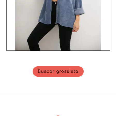
clientela com peças que vão encantar e satisfazer as
suas clientes em cada estação.
Buscar grossista