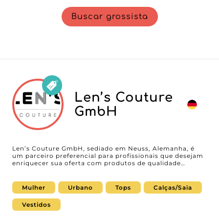
Buscar grossista
Len’s Couture
GmbH
Len’s Couture GmbH, sediado em Neuss, Alemanha, é
um parceiro preferencial para profissionais que desejam
enriquecer sua oferta com produtos de qualidade
destinados a mulheres. Especialista em moda pronta
para vestir, este atacadista destaca-se por uma gama
variada de roupas e acessórios, desde tops a calças,
Mulher
Urbano
Tops
Calças/Saia
passando por vestidos, lingerie, relógios e outros
acessórios essenciais para atender às tendências do
Vestidos
mercado. Abastecer-se em Len’s Couture GmbH significa
garantir que você ofereça às suas clientes produtos que