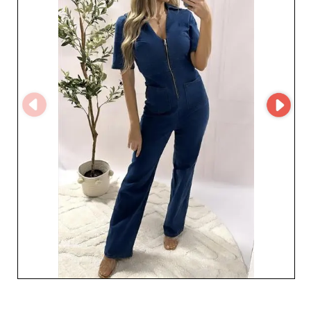
retalhistas. Os seus prazos de entrega fiáveis e a
capacidade de manter um stock constante permitem
uma resposta impecável face a tendências em constante
evolução. Além disso, a colaboração com a MicroStore
garante um processo de compra simplificado, tornando
as suas transações tão fluidas e eficientes quanto
possível. Ao escolher associar-se a Felicitas GmbH, está
a apostar numa empresa que coloca a satisfação do
cliente no centro da sua filosofia. Graças a esta
abordagem, Felicitas GmbH construiu uma reputação de
fiabilidade e serviço excecional. Para os retalhistas, isso
traduz-se em tranquilidade, sabendo que recebe
produtos de alto nível, prontos para conquistar a sua
clientela feminina. Opte por Felicitas GmbH como
fornecedor principal e descubra como os seus produtos
tendência e o serviço exemplar podem impulsionar o seu
negócio para novos patamares.