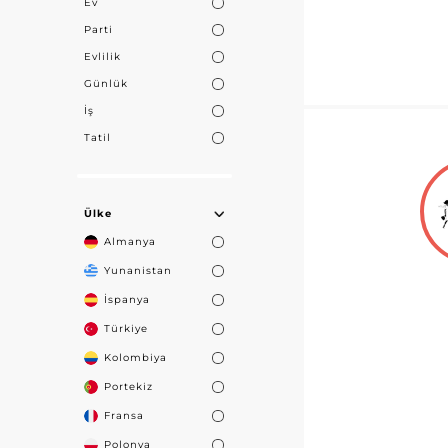
Ev
Parti
Evlilik
Günlük
İş
Tatil
Ülke
Almanya
Yunanistan
İspanya
Türkiye
Kolombiya
Portekiz
Fransa
Polonya