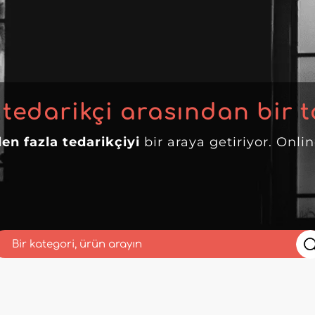
 tedarikçi arasından bir t
en fazla tedarikçiyi
bir araya getiriyor. Onli