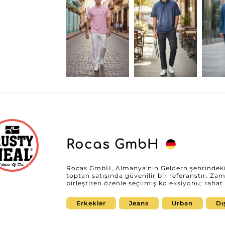
nasıl bir adım önde kalmanıza yardımcı olabil
Rocas GmbH
Rocas GmbH, Almanya'nın Geldern şehrindek
toptan satışında güvenilir bir referanstır. Zam
birleştiren özenle seçilmiş koleksiyonu; raha
tasarımlara kadar geniş bir stil yelpazesini 
öncüsü erkek müşterilerin farklı tercihlerini 
Erkekler
Jeans
Urban
Dı
yeniliklere dair çeşitliliği ve uzmanlığıyla t
güncel ve çekici ürün karmaları oluşturmasını sağlar. Güvenilir bir iş 
moda profesyonelleri için Rocas GmbH, istikra