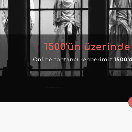
1500
'ün üzerinde
Online toptancı rehberimiz
1500'd