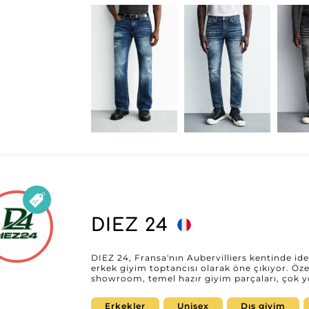
da büyümenin güvencesidir. Tedariklerini opt
bayiler, My Fashion Wholesaler platformunda
tedarikçi profiline ve doğrudan iletişim bilgile
bir iş birliğini keşfedin; müşterilerinize sada
sunmanızı sağlar.
DIEZ 24
DIEZ 24, Fransa'nın Aubervilliers kentinde id
erkek giyim toptancısı olarak öne çıkıyor. Öz
showroom, temel hazır giyim parçaları, çok y
oluşan etkileyici bir karışım sunar; çağdaş st
Piyasanın değişen taleplerine yanıt verecek ş
Erkekler
Unisex
Dış giyim