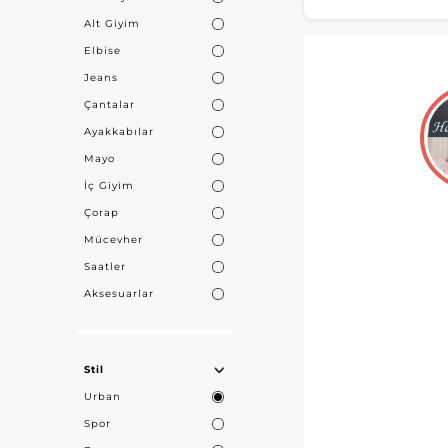
alanında
Alt Giyim
Elbise
Jeans
Çantalar
Ayakkabılar
Mayo
İç Giyim
Çorap
Mücevher
Saatler
Aksesuarlar
Stil
Urban
Spor