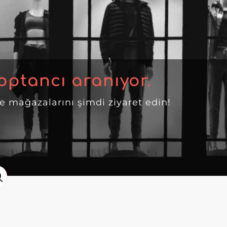
optancı aranıyor.
ne mağazalarını şimdi ziyaret edin!