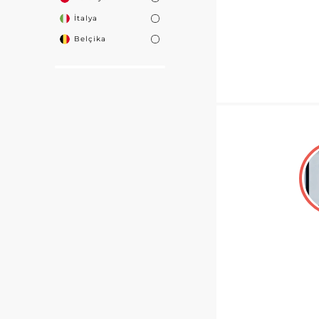
İtalya
Belçika