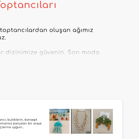
optancıları
 toptancılardan oluşan ağımız 
z.

ar dizinimize güvenin. Son moda 
dakati oluşturmak için ihtiyacınız 
arak güncellenen çevrimiçi 
azanızın satışlarını artırmak için daha 
ancı; butiklerin, konsept
zamansız parçaları bir araya
açlarına uygun
ağlar. My Fashion
ilir ve toptan takı