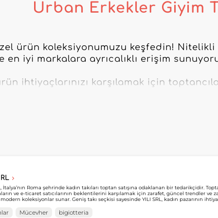
Urban Erkekler Giyim T
özel ürün koleksiyonumuzu keşfedin! Nitelikli
e en iyi markalara ayrıcalıklı erişim sunuyoru
rün ihtiyaçlarınızı karşılamak için toptancıl
 olmazsa olmaz kıyafetlere kadar, müşteri sa
zde var.

ri sunan Erkekler toptancıları ile haftalık ol
üşteri ilişkilerinizi ve işinizi geliştirin.

mizi keşfetmek ve en iyi referanslarımızla mağ
in!

SRL
L, İtalya’nın Roma şehrinde kadın takıları toptan satışına odaklanan bir tedarikçidir. Topt
arın ve e-ticaret satıcılarının beklentilerini karşılamak için zarafet, güncel trendler ve 
nın benzer ürünlerini keşfedin! 
 modern koleksiyonlar sunar. Geniş takı seçkisi sayesinde YILI SRL, kadın pazarının ihtiy
rla ürün yelpazesini zenginleştirmek isteyen profesyonellere destek olur. MicroStore’da yer alan YILI SRL,
onellerin koleksiyonlarını kolayca keşfetmesini ve tedarik süreçlerini basitleştirmesini s
lar
Mücevher
bigiotteria
ler’da bir hesap oluşturan perakendeciler, tedarikçinin MicroStore’una erişim talep edeb