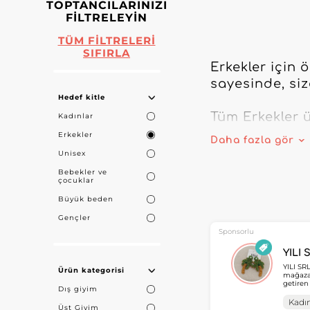
TOPTANCILARINIZI
FILTRELEYIN
TÜM FILTRELERI
SIFIRLA
Erkekler için 
sayesinde, siz
Hedef kitle
Tüm Erkekler ü
Kadınlar
aksesuarlardan
Erkekler
Daha fazla gör
olan her şey bi
Unisex
Bebekler ve
çocuklar
En son trendle
kataloğumuzla m
Büyük beden
Gençler
Online teklifi
Sponsorlu
fazla beklemey
YILI 
YILI SR
Ürün kategorisi
mağazal
 toptancıları
getiren
Dış giyim
aksesuarla
profesy
Kadın
Üst Giyim
Wholesa