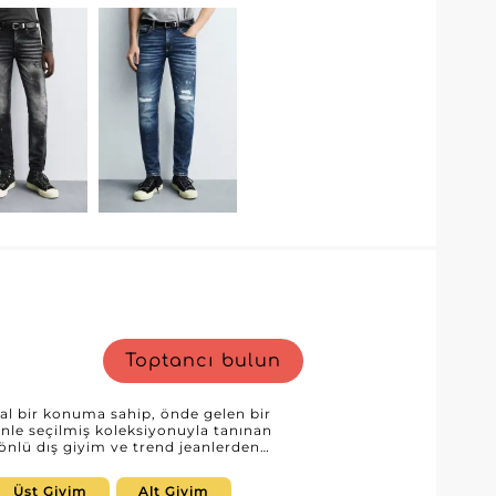
imize etmek isteyen perakendeciler ve
 kolayca kayıt olabilir ve Rocas GmbH
rine erişebilir. İhtiyaçlarınıza odaklanan
katlerini artıracak denim modelleri
Toptancı bulun
eal bir konuma sahip, önde gelen bir
enle seçilmiş koleksiyonuyla tanınan
önlü dış giyim ve trend jeanlerden
illeri günlük temel parçalarla harmanlar.
ekilde sürekli yenilenen koleksiyonuyla
Üst Giyim
Alt Giyim