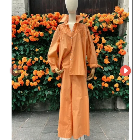
FreeStyle Mode GmbH’deki ürün seçimi, kalite ve
trendlere yönelik sürekli bir özeni yansıtarak her
parçanın günümüz kadın tüketicilerinin yüksek
standartlarını karşılamasını sağlar. Bu toptancıdan
tedarik yapan perakendeciler, rafine ürünlerin yanı sıra
güvenilir lojistik ve hızlı geri dönüş yapan bir müşteri
desteğinden de faydalanır. Şirket, kaliteyi, stili ve
sürdürülebilirliği bir araya getirme konusundaki
yetkinliğiyle öne çıkar; modern ve zarif koleksiyonlarla
müşteri kitlesini etkilemek isteyen satıcılar için belirgin
bir katma değer sunar. FreeStyle Mode GmbH’i tercih
eden moda profesyonelleri, yalnızca güncel trendlerin
önemini değil, kusursuz hizmetin gerekliliğini de anlayan
bir iş ortağıyla çalıştıklarından emin olabilir. Kısacası,
FreeStyle Mode GmbH ile çalışmak; kaliteyi, stili ve
inovasyonu birleştiren kadın moda ürünleriyle işinizi
büyütmek için sağlam bir ortak seçmek demektir.