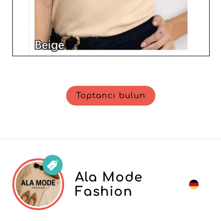
Toptancı bulun
Ala Mode
Fashion