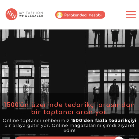
Perakendeci hesabı
1500
'ün üzerinde tedarikçi arasından
bir toptancı aranıyor.
Online toptancı rehberimiz
1500'den fazla tedarikçiyi
bir araya getiriyor. Online mağazalarını şimdi ziyaret
edin!