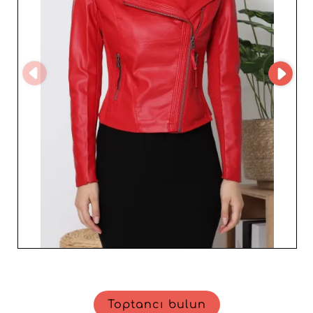
ideal tercihtir. B2B bağlantı platformunuz olarak, bu
saygın toptancı ile doğrudan ve etkili bir iletişim kanalı
garanti ediyoruz. Mağazanızın cazibesini Starshocker
Import & Export’in zarif koleksiyonlarıyla artırın.
Modadaki üstün uzmanlıkları, kadın müşterilerinizin en
yüksek beklentilerini karşılamanızı sağlar ve hızla değişen
pazarda sizi öne çıkarır. Güvenilir bir ortakla kalite ve stili
seçin.
Toptancı bulun