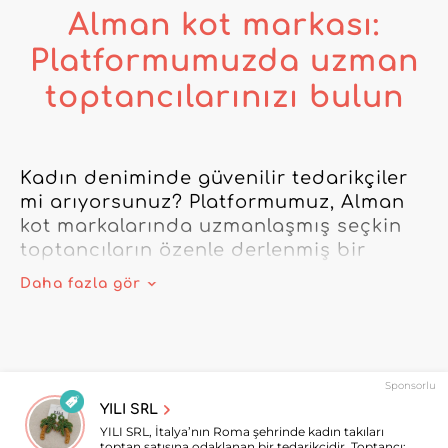
Alman kot markası:
Platformumuzda uzman
toptancılarınızı bulun
Kadın deniminde güvenilir tedarikçiler 
mi arıyorsunuz? Platformumuz, Alman 
kot markalarında uzmanlaşmış seçkin 
toptancıların özenle derlenmiş bir 
seçkisine erişim sağlar; böylece 
Daha fazla gör
müşterilerinize hem dayanıklı hem 
trend hem de pazara mükemmel uyum 
sağlayan ürünler sunabilirsiniz.

Sponsorlu
Listelenen her Alman kot markası, 
YILI SRL
üretim kalitesi, etik yaklaşımı ve denim 
YILI SRL, İtalya’nın Roma şehrinde kadın takıları
konusundaki uzmanlığıyla seçilir. Bayi 
toptan satışına odaklanan bir tedarikçidir. Toptancı;