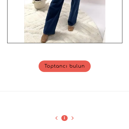
Toptancı bulun
1