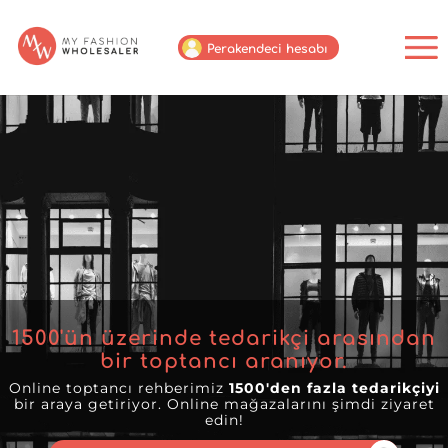
Perakendeci hesabı
1500
'ün üzerinde tedarikçi arasından
bir toptancı aranıyor.
Online toptancı rehberimiz
1500'den fazla tedarikçiyi
bir araya getiriyor. Online mağazalarını şimdi ziyaret
edin!