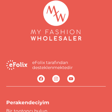
eFolix tarafından
desteklenmektedir
Perakendeciyim
Bir toptancı bulun