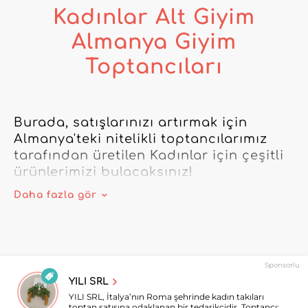
Kadınlar Alt Giyim
Almanya Giyim
Toptancıları
Burada, satışlarınızı artırmak için 
Almanya'teki nitelikli toptancılarımız 
tarafından üretilen Kadınlar için çeşitli 
ürünlerimizi bulacaksınız!

Daha fazla gör
s3'te bulunan toptancılarımız size 
çeşitli alanlardaki en son trendlere 
ayrıcalıklı erişim sunar. Klasik 
tasarımlardan çağdaş kreasyonlara ve 
Sponsorlu
modaya uygun ürünlere kadar, çevrimiçi 
YILI SRL
kataloğumuz her zevke ve duruma 
YILI SRL, İtalya’nın Roma şehrinde kadın takıları
uygun çeşitli seçenekler sunar.

toptan satışına odaklanan bir tedarikçidir. Toptancı;