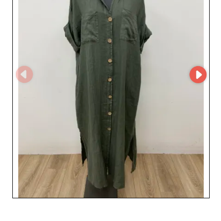
MicroStore kullanımında yatar. Bu araç sayesinde tedarik
koordinasyonunuz çocuk oyuncağına dönüşür, lojistik
akışınız optimize edilir ve operasyonel verimliliğiniz
artar. Diana Pronto Moda, baştan sona sorunsuz bir
deneyim garantileyen kusursuz müşteri hizmeti sunmayı
taahhüt eder. Ürün bulunurluğuna dair güvence ve hızlı
teslimat süreleri, kritik iş fırsatlarını asla kaçırmamanızı
sağlar. Özetle, Diana Pronto Moda'ye güvenmek; kaliteyi,
inovasyonu ve hizmeti bir araya getiren bir toptancıyı
seçmek demektir ve bu da işletmenizin rekabetçi bir
pazarda büyümesini sağlar. Bu çekici koleksiyonları
benimseyerek kataloğunuza yeni bir görünüm kazandırın
ve profesyonel ortaklarının başarısını önemseyen kadın
hazır giyim liderinin uzmanlığından yararlanın.