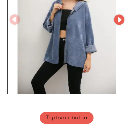
dengesiyle öne çıkar ve en zorlu pazarların
gereksinimlerini karşılayan rekabetçi ürünler sunar. Fang
Yang GmbH ile çalışmak, başarınıza adanmış bir toptancı
ile iş birliği yapmak demektir; satın almalarınızı optimize
etmeniz ve her sezon müşterilerinizi cezbedip memnun
edecek kadın giyim ürünleriyle sadakati artırmanız için
yanınızdadır.
Toptancı bulun