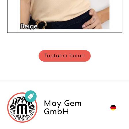
Toptancı bulun
May Gem
GmbH