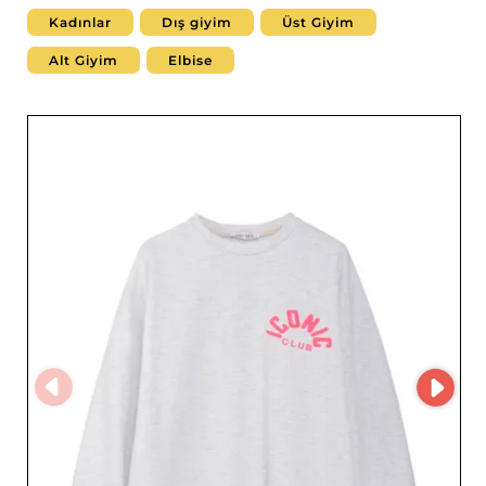
Kadınlar
Dış giyim
Üst Giyim
Alt Giyim
Elbise