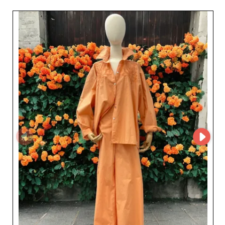
satın alma deneyimi sunar. Bu ileri teknoloji, stok
yönetimini kolaylaştırır ve işlemleri hızlandırır; böylece
perakendeciler müşterilerine ve satışlarına odaklanabilir.
FreeStyle Mode GmbH’deki ürün seçimi, kalite ve
trendlere yönelik sürekli bir özeni yansıtarak her
parçanın günümüz kadın tüketicilerinin yüksek
standartlarını karşılamasını sağlar. Bu toptancıdan
tedarik yapan perakendeciler, rafine ürünlerin yanı sıra
güvenilir lojistik ve hızlı geri dönüş yapan bir müşteri
desteğinden de faydalanır. Şirket, kaliteyi, stili ve
sürdürülebilirliği bir araya getirme konusundaki
yetkinliğiyle öne çıkar; modern ve zarif koleksiyonlarla
müşteri kitlesini etkilemek isteyen satıcılar için belirgin
bir katma değer sunar. FreeStyle Mode GmbH’i tercih
eden moda profesyonelleri, yalnızca güncel trendlerin
önemini değil, kusursuz hizmetin gerekliliğini de anlayan
bir iş ortağıyla çalıştıklarından emin olabilir. Kısacası,
FreeStyle Mode GmbH ile çalışmak; kaliteyi, stili ve
inovasyonu birleştiren kadın moda ürünleriyle işinizi
büyütmek için sağlam bir ortak seçmek demektir.