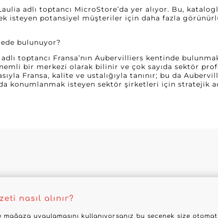
Laulia adlı toptancı MicroStore’da yer alıyor. Bu, katalo
mek isteyen potansiyel müşteriler için daha fazla görünür
erede bulunuyor?
 adlı toptancı Fransa’nın Aubervilliers kentinde bulunmakt
emli bir merkezi olarak bilinir ve çok sayıda sektör prof
yla Fransa, kalite ve ustalığıyla tanınır; bu da Aubervilli
rda konumlanmak isteyen sektör şirketleri için stratejik 
eti nasıl alınır?
 mağaza uygulamasını kullanıyorsanız bu seçenek size otomatik