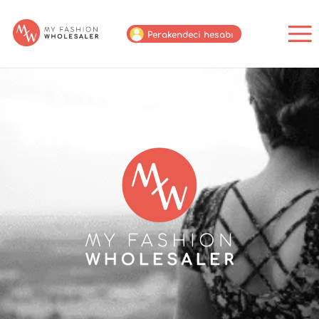
Perakendeci hesabı