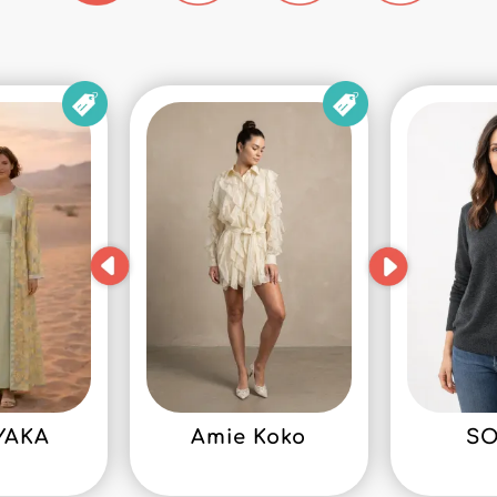
YAKA
Amie Koko
S