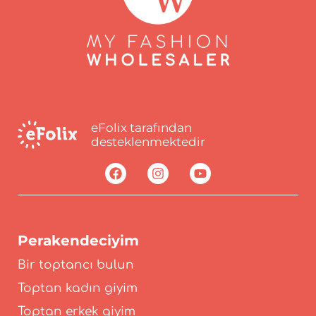
eFolix tarafından
desteklenmektedir
Perakendeciyim
Bir toptancı bulun
Toptan kadın giyim
Toptan erkek giyim