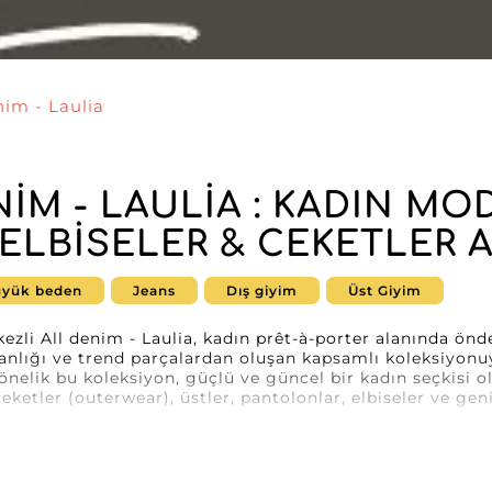
nim - Laulia
IM - LAULIA : KADIN MO
 ELBISELER & CEKETLER 
yük beden
Jeans
Dış giyim
Üst Giyim
kezli All denim - Laulia, kadın prêt-à-porter alanında önd
lığı ve trend parçalardan oluşan kapsamlı koleksiyonuy
önelik bu koleksiyon, güçlü ve güncel bir kadın seçkisi 
 ceketler (outerwear), üstler, pantolonlar, elbiseler ve gen
 tarafından sunulan her ürün stil, konfor ve kaliteyi bir
 zarif elbiseler, casual takımlar ve yapılandırılmış ceket