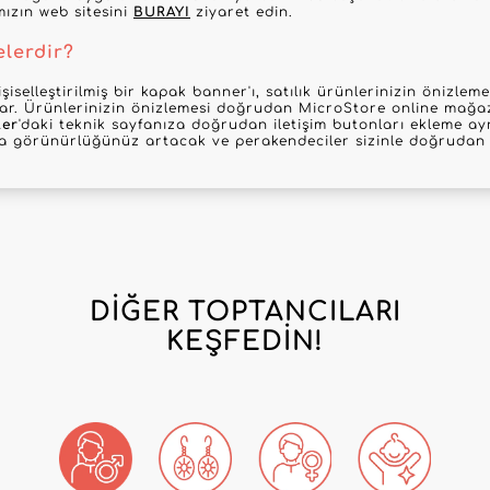
mızın web sitesini
BURAYI
ziyaret edin.
elerdir?
şiselleştirilmiş bir kapak banner'ı, satılık ürünlerinizin önizle
nar. Ürünlerinizin önizlemesi doğrudan MicroStore online mağaz
ler
'daki teknik sayfanıza doğrudan iletişim butonları ekleme ayr
la görünürlüğünüz artacak ve perakendeciler sizinle doğrudan i
DIĞER TOPTANCILARI
KEŞFEDIN!