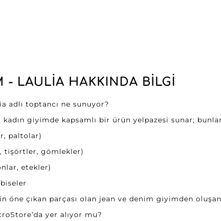
 - LAULIA HAKKINDA BILGI
lia adlı toptancı ne sunuyor?
a, kadın giyimde kapsamlı bir ürün yelpazesi sunar; bunlar
r, paltolar)
, tişörtler, gömlekler)
nlar, etekler)
biseler
in öne çıkan parçası olan jean ve denim giyimden oluşan 
croStore’da yer alıyor mu?