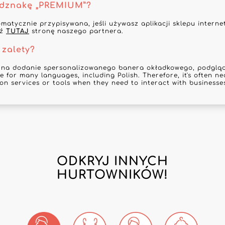
odznakę „PREMIUM”?
omatycznie przypisywana, jeśli używasz aplikacji sklepu inter
dź
TUTAJ
stronę naszego partnera.
 zalety?
 na dodanie spersonalizowanego banera okładkowego, podgląd 
e for many languages, including Polish. Therefore, it's often ne
ion services or tools when they need to interact with businesses
ODKRYJ INNYCH
HURTOWNIKÓW!