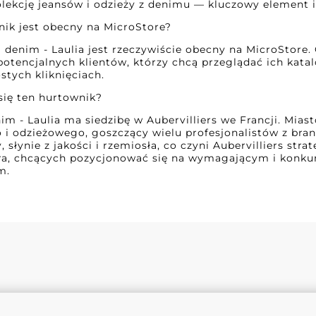
olekcję jeansów i odzieży z denimu — kluczowy element 
nik jest obecny na MicroStore?
l denim - Laulia jest rzeczywiście obecny na MicroStore
potencjalnych klientów, którzy chcą przeglądać ich kata
stych kliknięciach.
 się ten hurtownik?
im - Laulia ma siedzibę w Aubervilliers we Francji. Mias
 i odzieżowego, goszczący wielu profesjonalistów z bran
słynie z jakości i rzemiosła, co czyni Aubervilliers strat
ora, chcących pozycjonować się na wymagającym i konk
m.