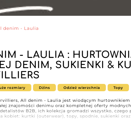
ll denim - Laulia
NIM - LAULIA : HURTOWN
EJ DENIM, SUKIENKI & KU
ILLIERS
uże rozmiary
Dżins
Odzież wierzchnia
Topy
rvilliers, All denim - Laulia jest wiodącym hurtownikiem
łej znajomości denimu oraz kompletnej oferty modnych
detalistów B2B, ich kolekcja gromadzi wszystko, czego 
a kobiet: kurtki (outerwear), topy, spodnie, sukienki ora
rowany przez All denim - Laulia łączy styl, wygodę i ja