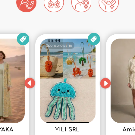
Sponsorowane
YAKA
YILI SRL
Ami