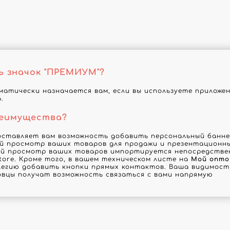
ь значок "ПРЕМИУМ"?
атически назначается вам, если вы используете приложе
.
реимущества?
оставляет вам возможность добавить персональный баннер
й просмотр ваших товаров для продажи и презентационны
й просмотр ваших товаров импортируется непосредствен
tore. Кроме того, в вашем техническом листе на
Мой опто
егию добавить кнопки прямых контактов. Ваша видимость
овцы получат возможность связаться с вами напрямую