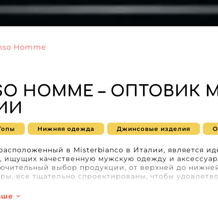
onso Homme
SO HOMME – ОПТОВИК
ИИ
Топы
Нижняя одежда
Джинсовые изделия
О
расположенный в Misterbianco в Италии, является и
, ищущих качественную мужскую одежду и аксессуар
ючительный выбор продукции, от верхней до нижне
ары, все тщательно спроектированы, чтобы удовлетв
ьше
fonso Homme, использует технологию MicroStore для
ого и беззаботного опыта онлайн-покупок. Эта систе