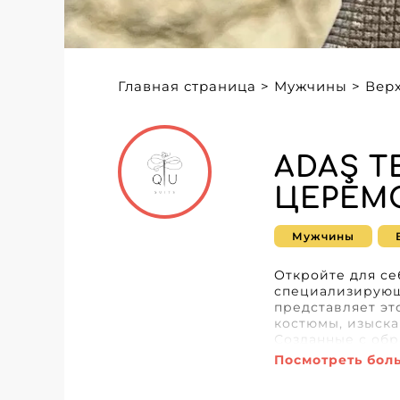
Главная страница
>
Мужчины
>
Вер
ADAŞ T
ЦЕРЕМ
Мужчины
Откройте для се
специализирующ
представляет эт
костюмы, изыска
Созданные с обр
незаменимы для
Посмотреть бол
высококачестве