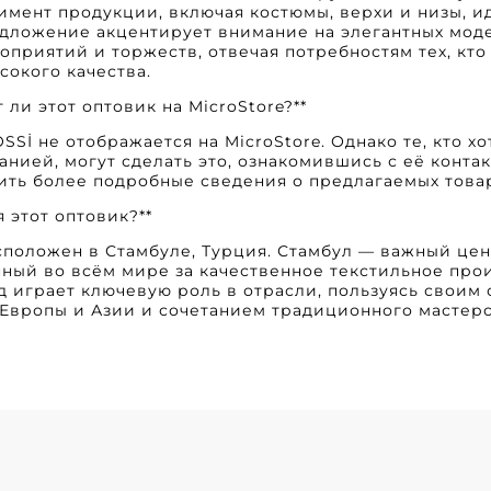
мент продукции, включая костюмы, верхи и низы, 
едложение акцентирует внимание на элегантных моде
приятий и торжеств, отвечая потребностям тех, кт
сокого качества.
т ли этот оптовик на MicroStore?**
SSİ не отображается на MicroStore. Однако те, кто 
панией, могут сделать это, ознакомившись с её конта
ить более подробные сведения о предлагаемых товар
я этот оптовик?**
сположен в Стамбуле, Турция. Стамбул — важный цен
ный во всём мире за качественное текстильное пр
д играет ключевую роль в отрасли, пользуясь свои
 Европы и Азии и сочетанием традиционного мастер