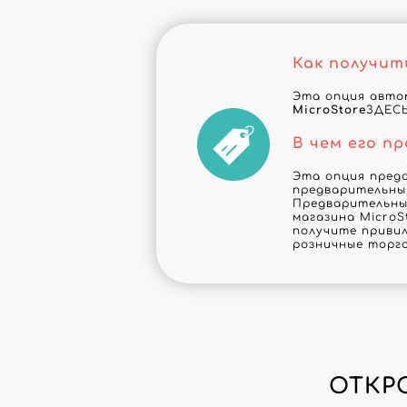
Как получит
Эта опция автом
MicroStore
ЗДЕСЬ
В чем его п
Эта опция пред
предварительны
Предварительны
магазина MicroS
получите привил
розничные торг
ОТКР