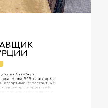
СТАВЩИК
УРЦИИ
щика из Стамбула,
асса. Наша B2B‑платформа
й ассортимент: элегантные
дходящие для церемоний.
временную элегантность и
рии утончённые,