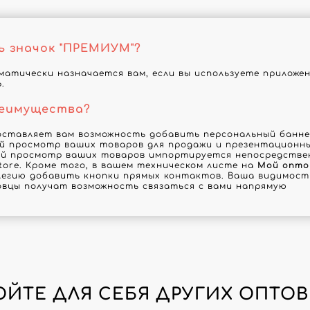
ь значок "ПРЕМИУМ"?
атически назначается вам, если вы используете приложе
.
реимущества?
оставляет вам возможность добавить персональный баннер
й просмотр ваших товаров для продажи и презентационны
й просмотр ваших товаров импортируется непосредствен
tore. Кроме того, в вашем техническом листе на
Мой опто
егию добавить кнопки прямых контактов. Ваша видимость
овцы получат возможность связаться с вами напрямую
ОЙТЕ ДЛЯ СЕБЯ ДРУГИХ ОПТОВ