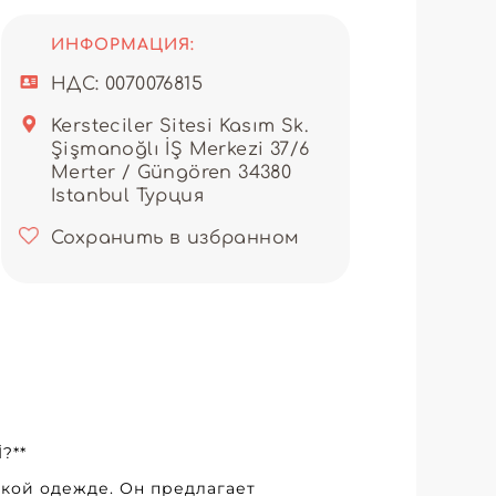
етающие стиль и
беспечивает не только
ателям долгосрочное
ИНФОРМАЦИЯ:
официальных мероприятий или
творит ваши самые высокие
НДС: 0070076815
Kersteciler Sitesi Kasım Sk.
знеса, вы получаете
Şişmanoğlı İŞ Merkezi 37/6
сервис, своевременные
Merter / Güngören 34380
нновационным дизайнам,
ование их платформы
Istanbul Турция
прощая управление
Сохранить в избранном
ршенству — качествами,
еров, ищущих мужскую
птового поставщика с хорошо
тное предложение на новый
?**
кой одежде. Он предлагает