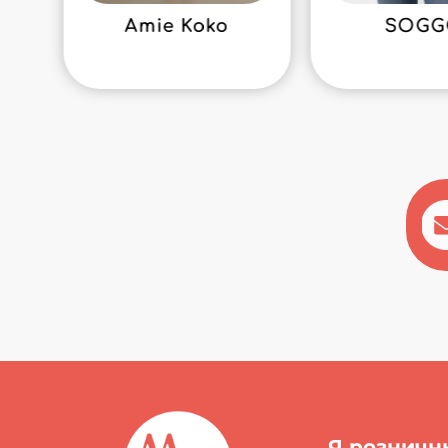
Amie Koko
SOG
Я розничн