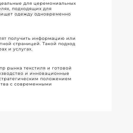
идеальные для церемониальных
лях, подходящих для
о ищет одежду одновременно
хотят получить информацию или
ктной страницей. Такой подход
ах и услугах.
тр рынка текстиля и готовой
оизводство и инновационные
м стратегическим положением
ства с современными