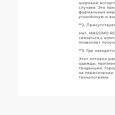
широкий ассорти
случаев. Это пр
формальных меро
утончённую и вы
**2. Присутствуе
Нет, MASSİMO RO
связаться с ком
позволяет получ
**3. Где находитс
Этот оптовик ра
одежды, признан
тенденции. Горо
на пересечении
технологиями.