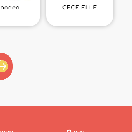
iaodea
CECE ELLE
авец
О нас