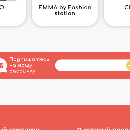
GO
EMMA by Fashion
C
station
Подпишитесь
на нашу
рассылку
ый продавец
Я оптовый прод