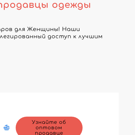
продавцы одежды
аров для Женщины! Наши 
егированный доступ к лучшим 
в Греция, чтобы удовлетворить 
ров до последних тенденций в 
 соблазнения ваших клиентов.

, регулярно обновляемого с 
ы и аксессуаров. Предлагайте 
 ценам.

 продажи в своем магазине с 
Узнайте об
оптовом
продавце