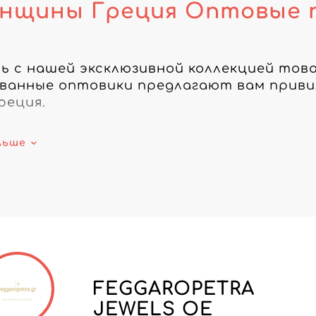
нщины Греция Оптовые 
ь с нашей эксклюзивной коллекцией тов
ванные оптовики предлагают вам привил
еция.

нашей сети квалифицированных оптовико
льше
требности Женщины. От модных аксессуа
ас есть все, что нужно для привлечения и
дажи с помощью нашего онлайн-каталога
дних тенденций в области моды, красот
ателям качественные товары по выгодным
онлайн-каталог прямо сейчас и повысьте
FEGGAROPETRA
ших товаров Греция!

JEWELS OE