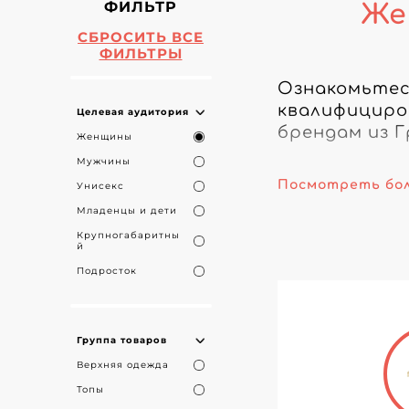
ФИЛЬТР
Же
СБРОСИТЬ ВСЕ
ФИЛЬТРЫ
Ознакомьтес
квалифициро
Целевая аудитория
брендам из Гр
Женщины
Мужчины
Доверьтесь 
Посмотреть бо
Унисекс
все ваши по
Младенцы и дети
одежде - у н
Крупногабаритны
й
Повысьте про
Подросток
учетом после
своим покуп
Группа товаров
Изучите наш 
Верхняя одежда
помощью луч
Топы