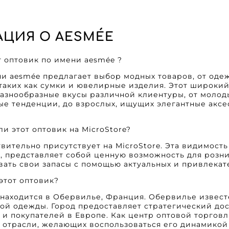
ЦИЯ О AESMÉE
ет оптовик по имени aesmée ?
и aesmée предлагает выбор модных товаров, от оде
 таких как сумки и ювелирные изделия. Этот широки
азнообразные вкусы различной клиентуры, от моло
е тенденции, до взрослых, ищущих элегантные аксе
ли этот оптовик на MicroStore?
твительно присутствует на MicroStore. Эта видимост
 представляет собой ценную возможность для розн
ть свои запасы с помощью актуальных и привлекат
 этот оптовик?
находится в Обервилье, Франция. Обервилье извест
вой одежды. Город предоставляет стратегический до
и покупателей в Европе. Как центр оптовой торговл
 отрасли, желающих воспользоваться его динамико