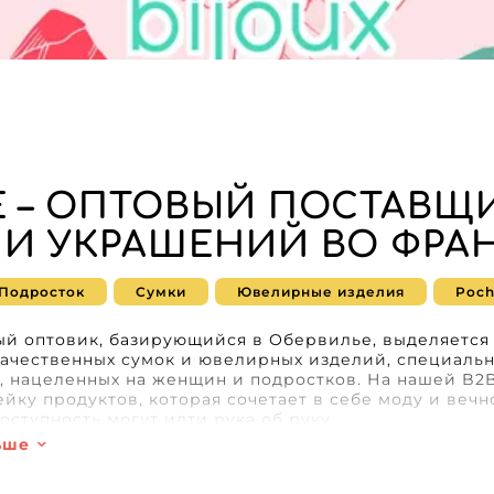
E – ОПТОВЫЙ ПОСТАВЩ
 И УКРАШЕНИЙ ВО ФРА
Подросток
Сумки
Ювелирные изделия
Poch
ый оптовик, базирующийся в Обервилье, выделяетс
ачественных сумок и ювелирных изделий, специальн
, нацеленных на женщин и подростков. На нашей B2
йку продуктов, которая сочетает в себе моду и вечно
оступность могут идти рука об руку.
ьше
ебности ритейлеров, aesmée стремится предоставля
рантируя безупречный опыт обслуживания клиентов