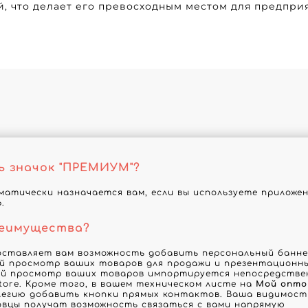
, что делает его превосходным местом для предпри
ь значок "ПРЕМИУМ"?
атически назначается вам, если вы используете приложе
.
реимущества?
оставляет вам возможность добавить персональный баннер
й просмотр ваших товаров для продажи и презентационны
й просмотр ваших товаров импортируется непосредствен
tore. Кроме того, в вашем техническом листе на
Мой опто
егию добавить кнопки прямых контактов. Ваша видимость
овцы получат возможность связаться с вами напрямую