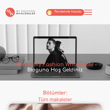
Perakende hesabı
Benim My Fashion Wholesaler
Bloguna Hoş Geldiniz
Bölümler:
Tüm makaleler