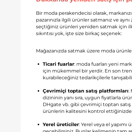
Bir moda perakendecisi olarak, markanızı
pazarınızla ilgili ürünler satmanız ve ayn
seçtiğiniz ürünleri yeniden satmak için il
sıkıntısı yok, işte size birkaç seçenek:
Mağazanızda satmak üzere moda ürünleri bu
Ticari fuarlar
: moda fuarları yeni mar
için mükemmel bir yerdir. En son trendl
kurabileceğiniz tedarikçilerle tanışabili
Çevrimiçi toptan satış platformları
:
dizininin yanı sıra, uygun fiyatlarla ü
DHgate vb. gibi çevrimiçi toptan satış 
ürünlerin kalitesini kontrol ettiğinizd
Yerel üreticiler
: Yerel veya el yapımı ü
geçebilirsiniz. Bunlar kelimenin tam a