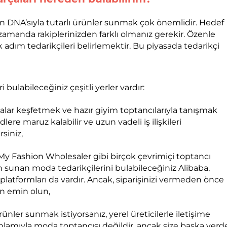
n DNA’sıyla tutarlı ürünler sunmak çok önemlidir. Hedef
ı zamanda rakiplerinizden farklı olmanız gerekir. Özenle
k adım tedarikçileri belirlemektir. Bu piyasada tedarikçi
labileceğiniz çeşitli yerler vardır:
kalar keşfetmek ve hazır giyim toptancılarıyla tanışmak
ere maruz kalabilir ve uzun vadeli iş ilişkileri
rsiniz,
 My Fashion Wholesaler gibi birçok çevrimiçi toptancı
rün sunan moda tedarikçilerini bulabileceğiniz Alibaba,
platformları da vardır. Ancak, siparişinizi vermeden önce
en emin olun,
rünler sunmak istiyorsanız, yerel üreticilerle iletişime
nlamıyla moda toptancısı değildir, ancak size başka yerd