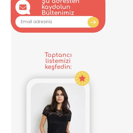
Şu adresten
kaydolun
Bültenimiz
Toptancı
listemizi
keşfedin: