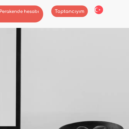
Toptancıyım
Perakende hesabı