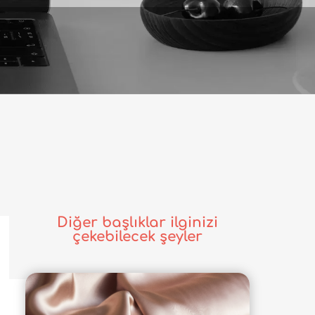
Diğer başlıklar ilginizi
çekebilecek şeyler