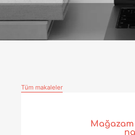
Tüm makaleler
Mağazam i
na