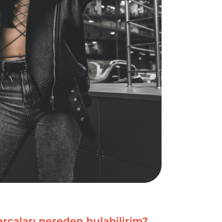
rçaları nereden bulabilirim?