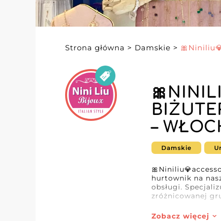
Strona główna
>
Damskie
>
🎀Niniliu
🎀NINI
BIŻUTE
– WŁOC
Damskie
U
🎀Niniliu💎access
hurtownik na nasz
obsługi. Specjaliz
zróżnicowanej gru
Dzięki niezachwi
Zobacz więcej
produktów, które 