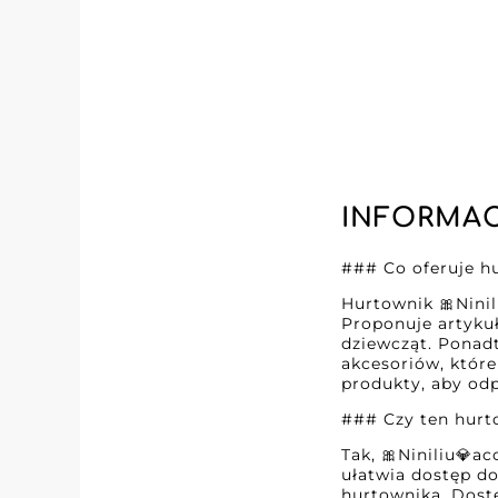
INFORMAC
### Co oferuje hu
Hurtownik 🎀Ninil
Proponuje artykuł
dziewcząt. Ponadt
akcesoriów, któr
produkty, aby odp
### Czy ten hurt
Tak, 🎀Niniliu💎a
ułatwia dostęp do
hurtownika. Dost