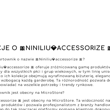
JE O 🎀NINILIU💎ACCESSORIZE 
rtownik o nazwie 🎀Niniliu💎accessorize 🎀?
iu💎accessorize 🎀 oferuje zróżnicowaną gamę produktów
y dla wszystkich płci i grup wiekowych, w tym linię unise
o ich kolekcje obejmują wyrafinowaną biżuterię, eleganc
e wzbogacą każdą garderobę. Ta różnorodność pozwala d
owiadać na wszelkie potrzeby i trendy rynkowe.
ownik jest obecny na MicroStore?
ccessorize 🎀 jest obecny na MicroStore. Ta widoczność 
 produktów i pozwala profesjonalistom z branży handlow
ęp do tak znaczącej platformy pomaga klientom dokonyw