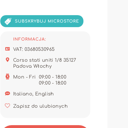
niczego kunsztu z aktualnymi
edawców pragnących oferować
SUBSKRYBUJ MICROSTORE
 wykorzystaniem platformy
mówieniami i zapewnia płynne,
ągłą dostępność produktów, co
 magazynowy bez przerw.
INFORMACJA:
y o najwyższej jakości, ale także
VAT: 03680530965
dną logistykę. Ta strategiczna
boru dla wszystkich, którzy chcą
Corso stati uniti 1/8 35127
Padova Włochy
achwycić klientów
Mon - Fri
09:00 - 18:00
09:00 - 18:00
Italiano, English
Zapisz do ulubionych