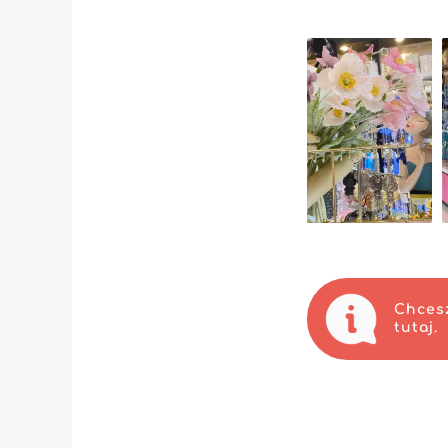
precyzyjny zegar
trendami. Troska 
swoim klientom pr
Oprócz prestiżow
MicroStore — now
intuicyjne doświ
stanowi ogromny
Wybierając 🎀Nini
elastyczne warunk
kombinacja sprawi
wyróżnić się w 
Zaufaj 🎀Niniliu
olśniewającymi ko
Chcesz
tutaj.