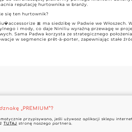
acnia reputację hurtownika w branży.
e się ten hurtownik?
liu💎accessorize 🎀 ma siedzibę w Padwie we Włoszech. 
ylnego i mody, co daje Niniliu wyraźną przewagę w proj
ych. Sama Padwa korzysta ze strategicznego położeni
owacje w segmencie prêt-à-porter, zapewniając stałe źród
odznakę „PREMIUM”?
omatycznie przypisywana, jeśli używasz aplikacji sklepu inter
dź
TUTAJ
stronę naszego partnera.