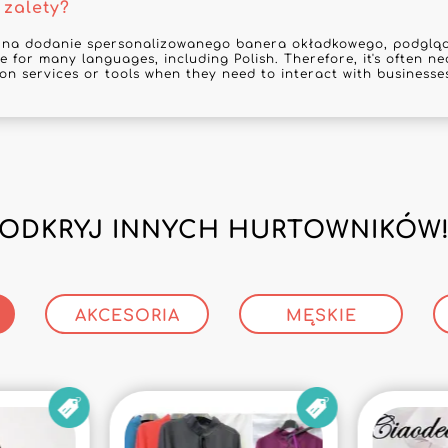
 zalety?
 na dodanie spersonalizowanego banera okładkowego, podgląd 
e for many languages, including Polish. Therefore, it's often ne
ion services or tools when they need to interact with businesses
ODKRYJ INNYCH HURTOWNIKÓW
AKCESORIA
MĘSKIE