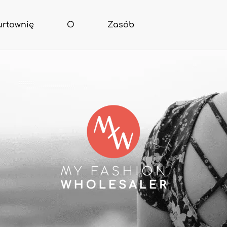
urtownię
O
Zasób