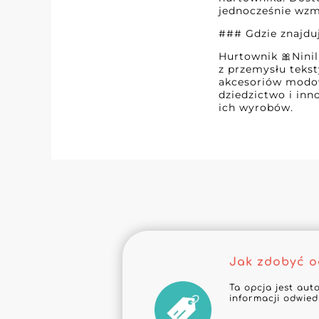
jednocześnie wzm
### Gdzie znajduj
Hurtownik 🎀Nini
z przemysłu tekst
akcesoriów modow
dziedzictwo i inn
ich wyrobów.
Jak zdobyć 
Ta opcja jest aut
informacji odwie