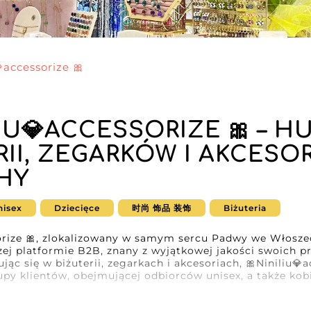
accessorize 🎀
LIU💎ACCESSORIZE 🎀 – 
RII, ZEGARKÓW I AKCE
HY
nisex
Dziecięce
时尚 饰品 装饰
Biżuteria
orize 🎀, zlokalizowany w samym sercu Padwy we Włoszec
ej platformie B2B, znany z wyjątkowej jakości swoich p
ując się w biżuterii, zegarkach i akcesoriach, 🎀Niniliu💎a
py klientów, obejmującej odbiorców unisex, a także kobi
anemu zaangażowaniu w innowacje i design 🎀Niniliu💎ac
zachwycają oryginalnością i elegancją. Każdy element — 