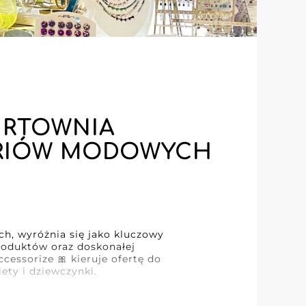
HURTOWNIA
SORIÓW MODOWYCH
h, wyróżnia się jako kluczowy
roduktów oraz doskonałej
ccessorize 🎀 kieruje ofertę do
ety i dziewczynki.
cessorize 🎀 oferuje gamę
czy to delikatny wisiorek,