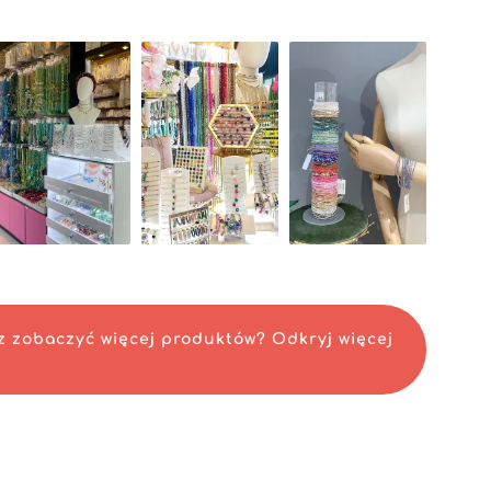
ek, czy modny dodatek — powstaje z połączenia rzemieśl
o detale przekłada się na realną atrakcyjność dla sprz
odukty jednocześnie unikatowe i najwyższej jakości.
ego asortymentu 🎀Niniliu💎accessorize 🎀 wyróżnia się
oczesnego rozwiązania, które upraszcza zarządzanie za
adczenie użytkownika. System ten gwarantuje również ci
 atut dla kupców chcących utrzymywać optymalny stan
liu💎accessorize 🎀, sprzedawcy zyskują nie tylko produkt
i współpracy, responsywną obsługę klienta oraz niezawo
a, że 🎀Niniliu💎accessorize 🎀 staje się partnerem z wy
segmencie akcesoriów modowych.
accessorize 🎀, aby wzbogacić swoją ofertę handlową i z
lekcjami łączącymi styl, jakość i kreatywność.
 zobaczyć więcej produktów? Odkryj więcej