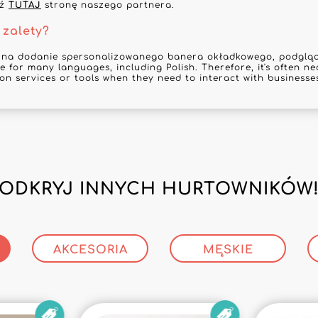
dź
TUTAJ
stronę naszego partnera.
 zalety?
 na dodanie spersonalizowanego banera okładkowego, podgląd 
e for many languages, including Polish. Therefore, it's often ne
ion services or tools when they need to interact with businesses
ODKRYJ INNYCH HURTOWNIKÓW
AKCESORIA
MĘSKIE