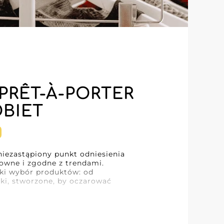
PRÊT-À-PORTER
OBIET
niezastąpiony punkt odniesienia
owne i zgodne z trendami.
roki wybór produktów: od
ki, stworzone, by oczarować
rzewidywania trendów w modzie
niom detalistów chcących