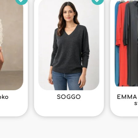
oko
SOGGO
EMMA 
s