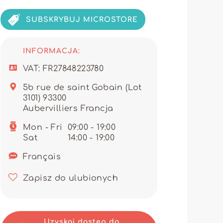
 z ALICE.M, sprzedawcy zyskują
u.
SUBSKRYBUJ MICROSTORE
nacząco ułatwia proces zakupów
igdy nie było tak proste i
nem magazynowym. System
ę.
INFORMACJA:
a spersonalizowaną obsługę i
VAT: FR27848223780
ą przewagę dla profesjonalistów
ć marżę.
5b rue de saint Gobain (Lot
3101) 93300
a dla klientek kreacji łączących
Aubervilliers Francja
ruj swoim klientkom paryski szyk.
Mon - Fri
09:00 - 19:00
Sat
14:00 - 19:00
Français
Zapisz do ulubionych
Uzyskaj dostęp do