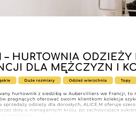
M – HURTOWNIA ODZIEŻY 
NCJI DLA MĘŻCZYZN I K
ęskie
Duże rozmiary
Odzież wierzchnia
Topy
ny hurtownik z siedzibą w Aubervilliers we Francji, to 
stów pragnących oferować swoim klientkom kolekcje szyk
 w sprzedaży odzieży dla dorosłych, ALICE.M oferuje sze
przez doły o nienagannym kroju, po zachwycające sukien
j wymagające.
 ALICE.M, jest zaangażowanie w jakość i umiejętność p
lement jest starannie dobierany, aby sprostać oczekiwa