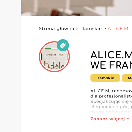
Strona główna
>
Damskie
>
ALICE.M
ALICE.
WE FRA
Damskie
M
ALICE.M, renomowa
dla profesjonali
Specjalizując się
eleganckich gór, 
nawet najbardzie
Zobacz więcej
Tym, co wyróżnia
damskiej. Każdy e