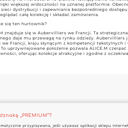
ięki większej widoczności na uznanej platformie. Obecn
 sieci dystrybucji i zapewniania bezpośredniego dostępu
eglądać całą kolekcję i składać zamówienia.
e się ten hurtownik?
 znajduje się w Aubervilliers we Francji. Ta strategiczna
lnego daje mu przewagę na rynku odzieży. Aubervilliers
 we Francji, kraju słynącym z kompetencji tekstylnych 
To uprzywilejowane położenie pozwala ALICE.M czerpać
ywności, oferując kolekcje atrakcyjne i zgodne z oczek
odznakę „PREMIUM”?
omatycznie przypisywana, jeśli używasz aplikacji sklepu inter