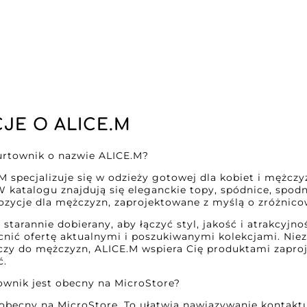
JE O ALICE.M
urtownik o nazwie ALICE.M?
 specjalizuje się w odzieży gotowej dla kobiet i mężczy
katalogu znajdują się eleganckie topy, spódnice, spodnie
ycje dla mężczyzn, zaprojektowane z myślą o zróżnicowa
t starannie dobierany, aby łączyć styl, jakość i atrakcyj
ić ofertę aktualnymi i poszukiwanymi kolekcjami. Nieza
 czy do mężczyzn, ALICE.M wspiera Cię produktami zapro
ć.
ownik jest obecny na MicroStore?
 obecny na MicroStore. To ułatwia nawiązywanie kontakt