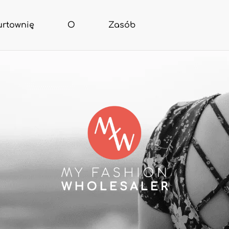
urtownię
O
Zasób