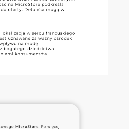
ość na MicroStore podkreśla
 do oferty. Detaliści mogą w
 lokalizacja w sercu francuskiego
 jest uznawane za ważny ośrodek
i wpływu na modę
 z bogatego dziedzictwa
iwaniami konsumentów.
netowego
MicroStore
. Po więcej