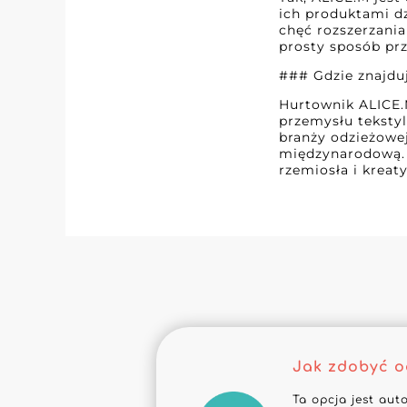
ich produktami dz
chęć rozszerzania
prosty sposób prz
### Gdzie znajduj
Hurtownik ALICE.M
przemysłu teksty
branży odzieżowej
międzynarodową. 
rzemiosła i kreat
Jak zdobyć 
Ta opcja jest aut