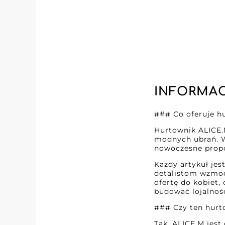
INFORMAC
### Co oferuje h
Hurtownik ALICE.M
modnych ubrań. W 
nowoczesne propoz
Każdy artykuł jes
detalistom wzmocn
ofertę do kobiet,
budować lojalnoś
### Czy ten hurt
Tak, ALICE.M jest