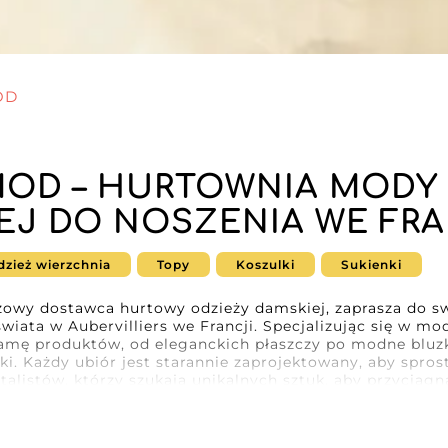
OD
MOD – HURTOWNIA MODY 
J DO NOSZENIA WE FRA
dzież wierzchnia
Topy
Koszulki
Sukienki
owy dostawca hurtowy odzieży damskiej, zaprasza do s
iata w Aubervilliers we Francji. Specjalizując się w m
amę produktów, od eleganckich płaszczy po modne bluzki
i. Każdy ubiór jest starannie zaprojektowany, aby spro
listów, którzy szukają unikalnych sztuk, aby przyciągną
 branży mody nie tylko docenią różnorodność dostępnych k
. Zobowiązany do zapewnienia optymalnego doświadczen