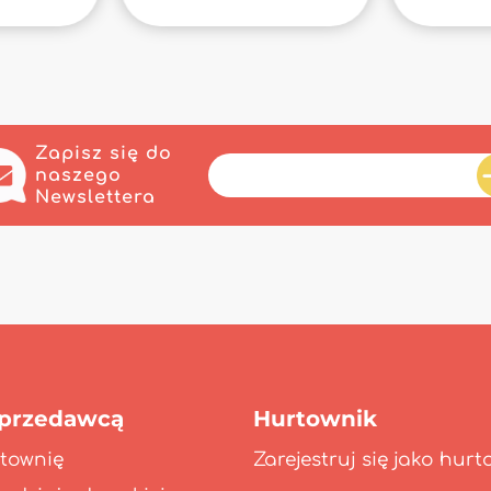
Zapisz się do
naszego
Newslettera
sprzedawcą
Hurtownik
townię
Zarejestruj się jako hurt