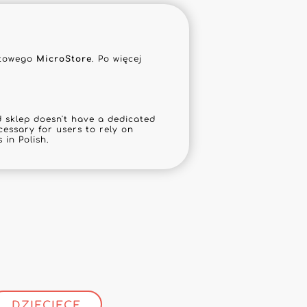
netowego
MicroStore
. Po więcej
sklep doesn't have a dedicated
cessary for users to rely on
 in Polish.
!
DZIECIĘCE