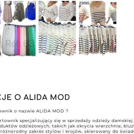
szybką obsługę, od wyboru artykułów po dostawę. Ta dba
aufanego partnera dla każdej firmy, która chce wzbogac
niu MicroStore, ALIDA MOD ułatwia transakcje online, u
dzanie zamówieniami. Dzięki temu sprzedawcy cieszą się 
alizowaną pod kątem współczesnych potrzeb handlu B
 MOD, sprzedawcy zapewniają sobie współpracę z dostaw
 obsługę klienta. Włączenie kolekcji ALIDA MOD do swoj
w, które odzwierciedlają najnowsze trendy z niezrównan
óżnorodności proponowanych ubrań, uczyn każdy elemen
JE O ALIDA MOD
rtownik o nazwie ALIDA MOD ?
townik specjalizujący się w sprzedaży odzieży damskiej
uktów odzieżowych, takich jak okrycia wierzchnie, bluzk
e różnorodny zakres stylów i krojów, skierowany do świ