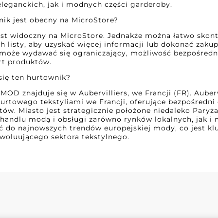
leganckich, jak i modnych części garderoby.
nik jest obecny na MicroStore?
st widoczny na MicroStore. Jednakże można łatwo skont
 listy, aby uzyskać więcej informacji lub dokonać zaku
e może wydawać się ograniczający, możliwość bezpośredn
rt produktów.
 się ten hurtownik?
OD znajduje się w Aubervilliers, we Francji (FR). Auber
urtowego tekstyliami we Francji, oferujące bezpośredni
ów. Miasto jest strategicznie położone niedaleko Paryż
 handlu modą i obsługi zarówno rynków lokalnych, jak i
ć do najnowszych trendów europejskiej mody, co jest kl
woluującego sektora tekstylnego.