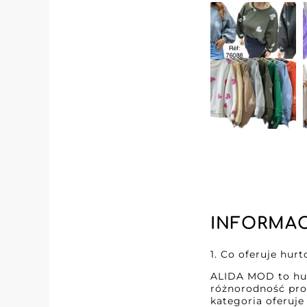
na niezawodną i 
hurtownika jako z
Dzięki wykorzysta
przejrzyste zarzą
zamówień, zoptym
Wybierając ALIDA
jakość i wzorową
klientom produktó
doskonałości i r
oferty handlowej.
INFORMAC
1. Co oferuje hu
ALIDA MOD to hur
różnorodność prod
kategoria oferuj