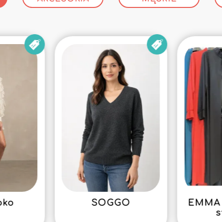
oko
SOGGO
EMMA 
s