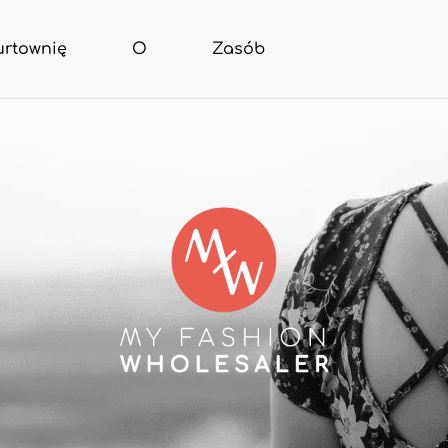
urtownię
O
Zasób