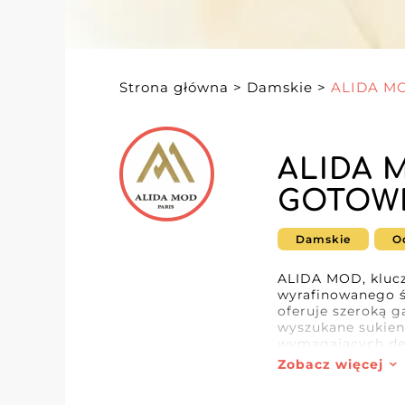
Strona główna
>
Damskie
>
ALIDA M
ALIDA 
GOTOWE
Damskie
O
ALIDA MOD, klucz
wyrafinowanego św
oferuje szeroką g
wyszukane sukienk
wymagających deta
Zobacz więcej
Profesjonaliści z
jakość produktów