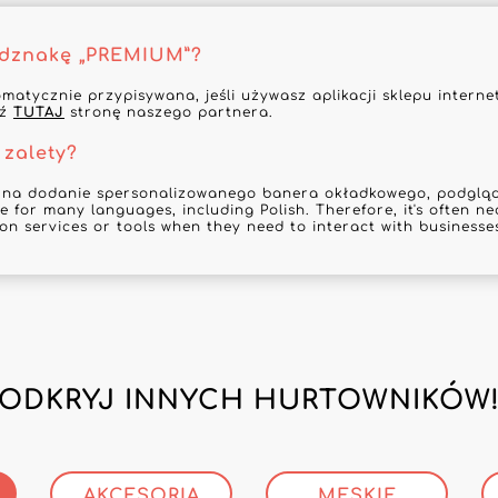
odznakę „PREMIUM”?
omatycznie przypisywana, jeśli używasz aplikacji sklepu inter
dź
TUTAJ
stronę naszego partnera.
 zalety?
 na dodanie spersonalizowanego banera okładkowego, podgląd 
e for many languages, including Polish. Therefore, it's often ne
ion services or tools when they need to interact with businesses
ODKRYJ INNYCH HURTOWNIKÓW
AKCESORIA
MĘSKIE