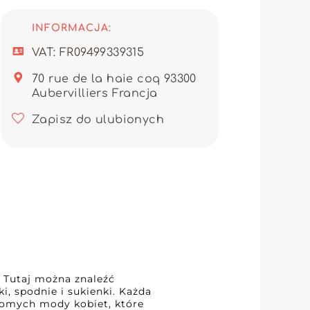
łość o szczegóły pozycjonuje
ić swoją ofertę o modną odzież.
INFORMACJA:
możliwiając uproszczone i
intuicyjną i efektywną platformą
VAT: FR09499339315
2B.
70 rue de la haie coq 93300
cą, który łączy niezawodność,
Aubervilliers Francja
ego sklepu oznacza oferowanie
ą jakością. Daj się uwieść
t kluczowym składnikiem swojej
Zapisz do ulubionych
. Tutaj można znaleźć
i, spodnie i sukienki. Każda
adomych mody kobiet, które