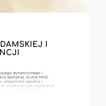
DAMSKIEJ I
NCJI
wojego dynamicznego i
odzie damskiej, ALIDA MOD
, eleganckie spodnie i
stać oczekiwaniom najbardziej
ć swoją żeńską klientelę.
olekcji, ale także nieskazitelną
ia klienta, ALIDA MOD stawia