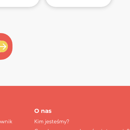
O nas
ownik
Kim jesteśmy?