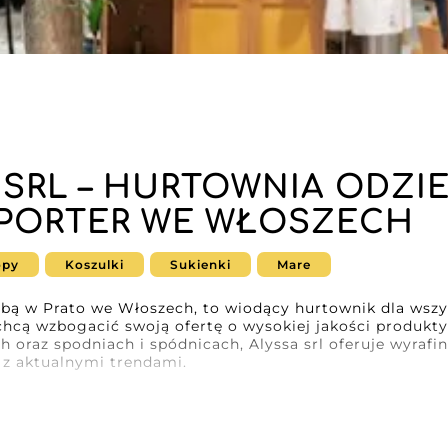
 SRL – HURTOWNIA ODZI
-PORTER WE WŁOSZECH
opy
Koszulki
Sukienki
Mare
dzibą w Prato we Włoszech, to wiodący hurtownik dla wsz
chcą wzbogacić swoją ofertę o wysokiej jakości produkty.
h oraz spodniach i spódnicach, Alyssa srl oferuje wyrafi
 z aktualnymi trendami.
ssa srl wynika z jego zdolności do oferowania produkt
owanych z dbałością o detale, które zadowolą nawet najb
deroby jest starannie dobierany, aby spełniać najwyższe