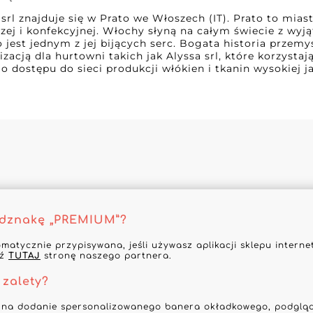
srl znajduje się w Prato we Włoszech (IT). Prato to miast
zej i konfekcyjnej. Włochy słyną na całym świecie z wy
o jest jednym z jej bijących serc. Bogata historia przemy
izacją dla hurtowni takich jak Alyssa srl, które korzystają
 dostępu do sieci produkcji włókien i tkanin wysokiej ja
odznakę „PREMIUM”?
omatycznie przypisywana, jeśli używasz aplikacji sklepu inter
dź
TUTAJ
stronę naszego partnera.
 zalety?
 na dodanie spersonalizowanego banera okładkowego, podgląd 