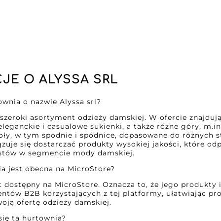
JE O ALYSSA SRL
townia o nazwie Alyssa srl?
e szeroki asortyment odzieży damskiej. W ofercie znajdują 
 eleganckie i casualowe sukienki, a także różne góry, m.in.
oły, w tym spodnie i spódnice, dopasowane do różnych st
ązuje się dostarczać produkty wysokiej jakości, które 
stów w segmencie mody damskiej.
ia jest obecna na MicroStore?
est dostępny na MicroStore. Oznacza to, że jego produkty 
entów B2B korzystających z tej platformy, ułatwiając pr
oją ofertę odzieży damskiej.
 się ta hurtownia?