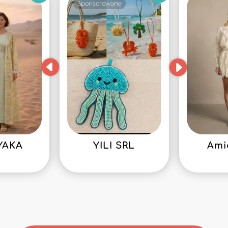
Sponsorowane
YAKA
YILI SRL
Ami