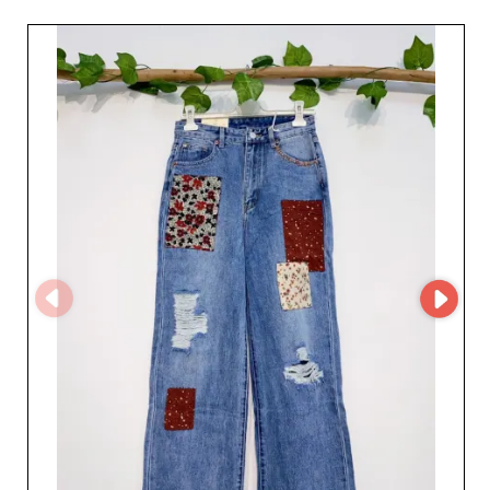
największych atutów Jolie jest zdolność do dostarczania
odzieży wysokiej jakości, łączącej styl i wygodę. Detaliści
chcący urozmaicić swoją ofertę znajdą w Jolie bogaty
wybór, który zadowoli nawet najbardziej wymagających
klientów. Dzięki MicroStore — platformie online Jolie —
nawigacja jest prosta, a zarządzanie zamówieniami
uproszczone i zoptymalizowane pod kątem szybkiej oraz
efektywnej obsługi partnerów. Dla resellerów wybór
Jolie to pewność współpracy z rzetelnym hurtownikiem,
dbającym o szczegóły i satysfakcję klienta. Rygor tego
dostawcy przejawia się w starannej selekcji materiałów i
stałej dbałości o wykończenie, co gwarantuje trwałość i
atrakcyjny wygląd oferowanych modeli. Wybierając
Jolie, profesjonaliści zyskują relację opartą na zaufaniu i
konkurencyjne ceny, które pomagają maksymalizować
marżę, oferując jednocześnie swoim klientom to, co
najlepsze. W Jolie satysfakcja klienta jest priorytetem.
Zapewniają dedykowane wsparcie, gotowe odpowiedzieć
na wszystkie pytania i towarzyszyć w rozwoju Twojej
firmy. Wybierz Jolie i poszerz swoją ofertę o produkty nie
do odparcia, które zrobią różnicę w oczach Twojej grupy
docelowej.