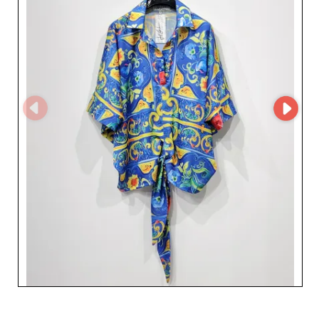
zwiększając reakcję na popyt konsumentów. Wybór
JOANA FIGUEIREDO UNIPESSOAL, LDA. to decyzja o
współpracy z wiarygodnym partnerem, który rozumie
realia nowoczesnego handlu detalicznego. Produkty
powstają z materiałów najwyższej jakości, a dbałość o
detale widoczna jest w każdym elemencie odzieży.
Niezależnie od tego, czy chcesz wzbogacić ofertę o
eleganckie płaszcze, różnorodne topy, modne sukienki
czy wytrzymały denim, ten hurtownik spełni nawet
najbardziej wygórowane oczekiwania. Postaw na
doskonałość dla swoich klientów, włączając kolekcje
JOANA FIGUEIREDO UNIPESSOAL, LDA. do swojego
asortymentu. Skorzystaj z szerokiej gamy produktów
łączących styl i komfort, zapewniając jednocześnie
atrakcyjną marżę dla Twojego biznesu. Dołącz do
niezliczonych zadowolonych sprzedawców, którzy dzięki
tej strategicznej współpracy odnotowali wzrost
sprzedaży.