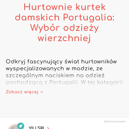
Hurtownie kurtek
damskich Portugalia:
Wybór odzieży
wierzchniej
Odkryj fascynujący świat hurtowników 
wyspecjalizowanych w modzie, ze 
szczególnym naciskiem na odzież 
pochodzącą z Portugalii. W tej kategorii 
poznasz starannie wyselekcjonowaną 
Zobacz więcej
ofertę damskich kurtek z Portugalii, 
idealnych do wzbogacenia asortymentu 
o unikalne i wysokiej jakości modele. 
Portugalscy hurtownicy, znani z 
Sponsorowane
fachowości, oferują wyjątkową gamę 
YILI SRL