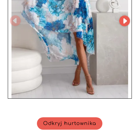
wykorzystaniem systemu MicroStore, który gwarantuje
uproszczone i efektywne zakupy dla resellerów. Ta
intuicyjna usługa ułatwia zarządzanie zamówieniami,
optymalizując relacje z klientami biznesowymi i
zapewniając wzorową responsywność. Wybór
Milletmoda jako partnera hurtowego to wybór
niezawodności i jakości. Kładąc nacisk na doskonałą
obsługę klienta i szybką dostawę, Milletmoda
zobowiązuje się wspierać rozwój Twojej firmy, oferując
kolekcje, które przyciągają i zatrzymują klientki.
Skorzystaj z zalet zaufanego dostawcy, który pomaga
pozostać w czołówce rynku mody damskiej.
Odkryj hurtownika