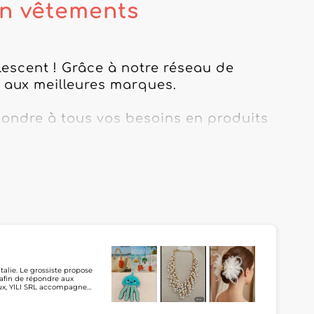
en vêtements
escent ! Grâce à notre réseau de 
é aux meilleures marques.

pondre à tous vos besoins en produits 
ents incontournables, nous avons ce 
 grâce à notre catalogue en ligne, mis 
t proposant les dernières tendances.

ter les ventes de votre boutique avec 
talie. Le grossiste propose
 afin de répondre aux
oux, YILI SRL accompagne
inin. Présent sur
plifier leur processus
nt demander un accès au