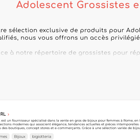
Adolescent Grossistes 
re sélection exclusive de produits pour Adol
lifiés, nous vous offrons un accès privilégi
ce à notre répertoire de grossistes pour ré
es derniers accessoires à la mode aux vêtem
 pour fidéliser votre clientèle.

 relations avec vos clients et votre activité
 semaine avec les grossistes pour Adolescen
s pour explorer notre offre en ligne et boos
 références!

SRL
L est un fournisseur spécialisé dans la vente en gros de bijoux pour femmes à Rome, en I
lections modernes qui associent élégance, tendances actuelles et pièces intemporelles
produits similaires de grossistes 
 ! 
s des boutiques, concept stores et e-commerçants. Grâce à une sélection variée de bij
essionnels souhaitant enrichir leur offre avec des accessoires adaptés aux besoins du marché fém
ore, YILI SRL permet aux professionnels de découvrir facilement ses collections et de sim
mes
Bijoux
bigiotteria
visionnement. En créant un compte sur My Fashion Wholesaler, les détaillants peuve