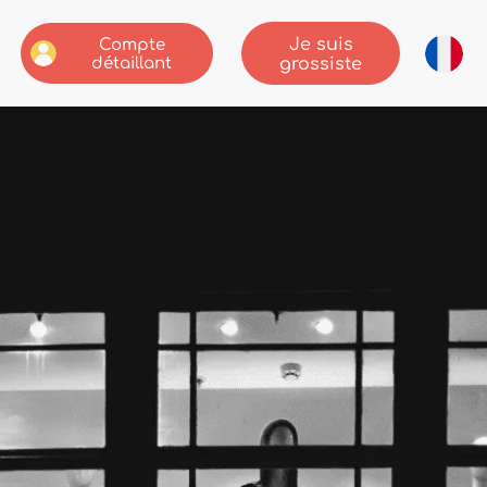
Je suis
Compte
détaillant
grossiste