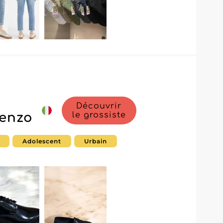
Découvrir
enzo
le grossiste
Adolescent
Urbain