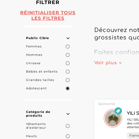
FILTRER
RÉINITIALISER TOUS
LES FILTRES
Découvrez not
grossistes qua
Public Cible
Femmes
Faites confian
Hommes
Adolescent. D
Voir plus
Unisexe
qu'il vous faut
Bébés et enfants
Grandes tailles
Développez vos
Adolescent
à jour chaque
N'attendez plu
Sponsorisé
nos meilleures
Catégorie de
YILI 
produits
YILI SR
des col
Vêtements
Découvrez les 
attente
d'extérieur
les prof
MicroSt
Fem
Hauts
d'appro