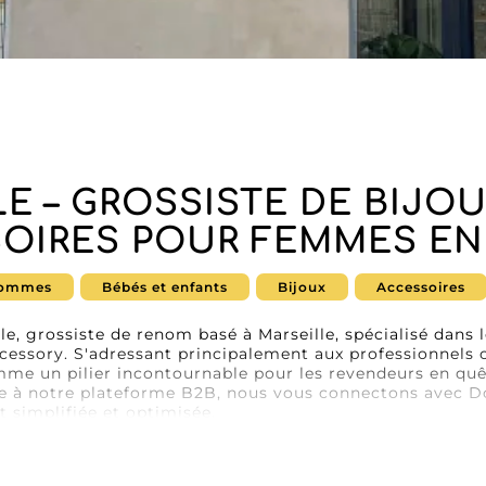
LE – GROSSISTE DE BIJOU
OIRES POUR FEMMES EN
ommes
Bébés et enfants
Bijoux
Accessoires
e, grossiste de renom basé à Marseille, spécialisé dans l
cessory. S'adressant principalement aux professionnels c
omme un pilier incontournable pour les revendeurs en quêt
e à notre plateforme B2B, nous vous connectons avec Dc
t simplifiée et optimisée.
ngue par un assortiment soigneusement sélectionné de bi
entes exigeantes. Chaque pièce est conçue pour capter l'a