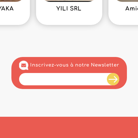
YAKA
YILI SRL
Ami
Inscrivez-vous à notre Newsletter