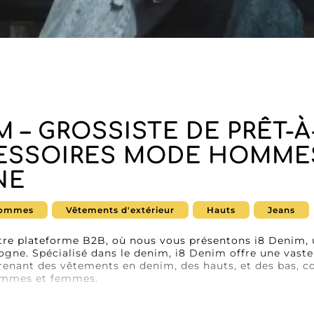
IM – GROSSISTE DE PRÊT-
ESSOIRES MODE HOMME
NE
ommes
Vêtements d'extérieur
Hauts
Jeans
tre plateforme B2B, où nous vous présentons i8 Denim, 
gne. Spécialisé dans le denim, i8 Denim offre une vast
enant des vêtements en denim, des hauts, et des bas, c
hommes et femmes.
ntente pas de fournir des produits tendance et de qualité
bles et durables avec ses partenaires commerciaux. En ch