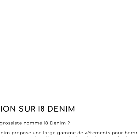
ulement de produits à la pointe de la mode, mais aussi d
ances du marché B2B.
parti de la technologie avancée en offrant une MicroStore 
mmandes et simplifiant le parcours d’achat. La platefor
nt explorer leur catalogue et de sélectionner les meilleu
précieront l'accent mis par i8 Denim sur la qualité des m
aque vêtement. Les vêtements en denim et les autres ar
urer, apportant satisfaction à vos clients et réduisant l
ec i8 Denim, vous accédez à des produits exclusifs et à 
 sur le marché. Qu'il s'agisse de hauts stylés ou de bas
s faut pour compléter et enrichir votre inventaire comme
im pour donner à votre entreprise un avantage concurren
un service personnalisé et une infrastructure axée sur l’ef
rge clientèle avec i8 Denim, votre partenaire de confianc
ION SUR I8 DENIM
e grossiste nommé i8 Denim ?
Denim propose une large gamme de vêtements pour hom