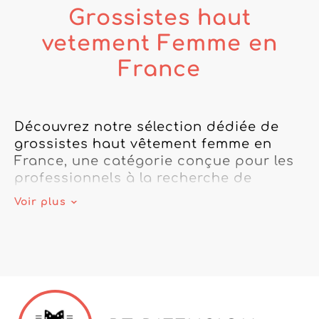
Grossistes haut
vetement Femme en
France
Découvrez notre sélection dédiée de 
grossistes haut vêtement femme en 
France, une catégorie conçue pour les 
professionnels à la recherche de 
partenaires fiables et engagés. Notre 
Voir plus
plateforme B2B vous met en relation 
avec des fournisseurs spécialisés dans 
le prêt-à-porter féminin made in 
France, pour un sourcing transparent, 
maîtrisé et aligné avec les attentes du 
marché actuel.
