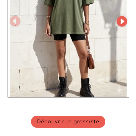
produits à forte valeur ajoutée. Les 
vêtements proposés sont pensés pour 
répondre aux exigences d’une clientèle 
en quête d’authenticité, de durabilité et 
de style.

En intégrant cette catégorie à votre 
stratégie d’achat, vous bénéficiez d’un 
réseau de professionnels reconnus, 
capables de vous accompagner dans le 
développement de votre catalogue. 
Dynamisez votre offre avec des hauts 
pour femmes qui allient origine, qualité 
et tendances actuelles, grâce à notre 
sélection rigoureuse de grossistes 
français.
Découvrir le grossiste