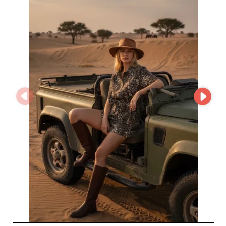
aux informations vérifiées sur l'entreprise et à un profil
fournisseur complet disponibles sur My Fashion
Wholesaler, les professionnels peuvent accéder en toute
confiance à des informations actualisées et nouer des
relations commerciales précieuses. Inscrivez-vous pour
découvrir l'offre complète de SensUniq, consulter son
catalogue et bénéficier d'un accès direct à son équipe
commerciale d'experts.