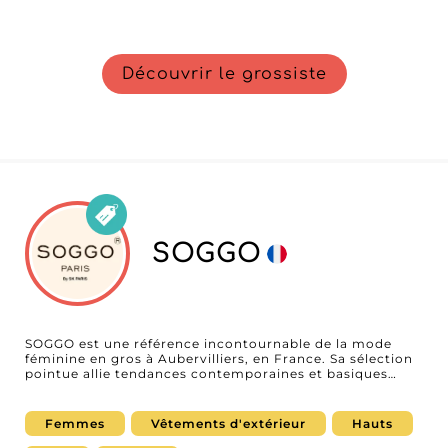
Découvrir le grossiste
SOGGO
SOGGO est une référence incontournable de la mode
féminine en gros à Aubervilliers, en France. Sa sélection
pointue allie tendances contemporaines et basiques
essentiels, offrant des styles adaptés à chaque occasion
et à toutes les envies. Des vêtements d'extérieur
élégants aux pièces polyvalentes du quotidien, les
Femmes
Vêtements d'extérieur
Hauts
collections SOGGO sont conçues pour donner à votre