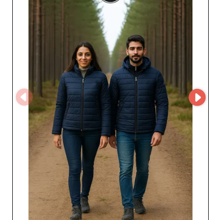
en toute sérénité. La fiabilité de Raiber se traduit par des
délais de livraison respectés et des stocks constamment
approvisionnés, garantissant la disponibilité des produits
même lors des fortes demandes saisonnières. En
collaborant avec Raiber et son groupement d’usines, les
professionnels bénéficient de nombreux avantages,
notamment des tarifs compétitifs qui optimisent les
marges bénéficiaires de leurs activités. De plus, la
diversité croissantes des produits proposés permet aux
revendeurs d'adapter leurs collections aux goûts
changeants des consommateurs, assurant ainsi une
satisfaction client accrue.