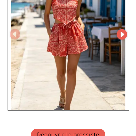
MP saura répondre à vos besoins spécifiques. Ses
produits traduisent parfaitement les dernières tendances
aux prix compétitifs, ce qui vous assure des marges
attractives et une opportunité d'affaires profitable. En
choisissant MP, vous optez pour un partenaire fiable qui
comprend les enjeux de votre métier, et vous soutient
dans le développement de votre entreprise.ujlst Un
partenariat avec MP, c'est la garantie d'ajouter à votre
offre des articles qui satisferont vos clientes et
renforceront la fidélité à votre enseigne.
Découvrir le grossiste