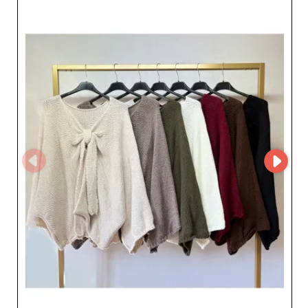
prix, tout en assurant une logistique efficace pour des
livraisons rapides et fiables. CECE ELLE est également
présent sur MicroStore, la plateforme B2B dédiée aux
professionnels du prêt-à-porter. Les détaillants peuvent
y consulter ses collections féminines, découvrir ses
nouveautés et passer commande directement en ligne.
Grâce à cette présence, le grossiste d’Aubervilliers
facilite la collaboration avec les revendeurs en leur
offrant une expérience d’achat rapide, fluide et
sécurisée, ainsi qu’un accès direct à des produits
tendance et de qualité. En collaborant avec CECE ELLE
via notre plateforme, les professionnels bénéficient d’un
accompagnement sur mesure et d’une sélection de
vêtements féminins modernes adaptée aux besoins du
marché actuel. CECE ELLE, c’est l’alliance parfaite entre
style, professionnalisme et performance, au service de la
réussite des détaillants.