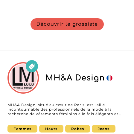
Découvrir le grossiste
MH&A Design
MH&A Design, situé au cœur de Paris, est l'allié
incontournable des professionnels de la mode à la
recherche de vêtements féminins à la fois élégants et
sophistiqués. En tant que grossiste reconnu, MH&A
Design propose une gamme étendue de produits
comprenant des manteaux, hauts, bas, denim, robes et
Femmes
Hauts
Robes
Jeans
accessoires, répondant aux attentes des boutiques