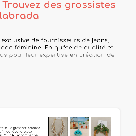
 Trouvez des grossistes
nlabrada
exclusive de fournisseurs de jeans, 
ode féminine. En quête de qualité et 
s pour leur expertise en création de 
, offrant une gamme variée de 
 parfaits pour satisfaire les attentes 
ier sur la qualité des tissus et la 
 vous garantissent des collections 
, vous bénéficiez non seulement d'une 
urcing fiable et éthique. Que vous 
talie. Le grossiste propose
 afin de répondre aux
dynamisme ou de modèles plus 
oux, YILI SRL accompagne