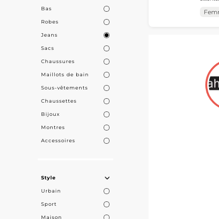
les prof
Bas
intemporels, 
MicroSt
Fem
d'appro
marché.

Robes
MicroSt
Jeans
Faites le choi
Sacs
partenariat qui
Chaussures
Maillots de bain
Sous-vêtements
Chaussettes
Bijoux
Montres
Accessoires
Style
Urbain
Sport
Maison