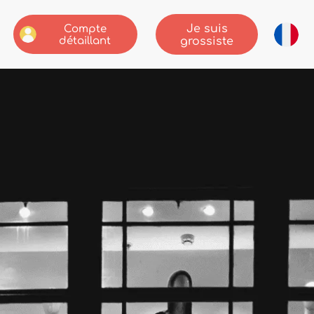
Je suis
Compte
détaillant
grossiste