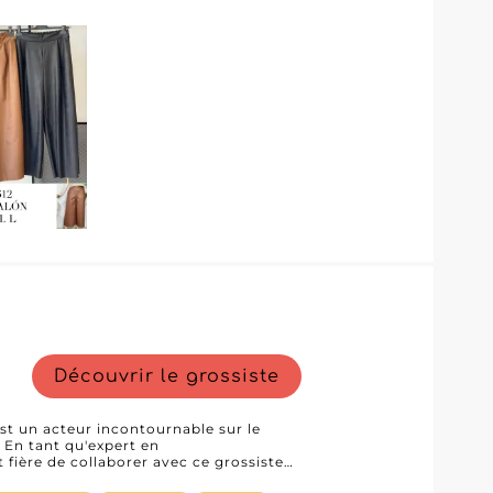
er commande directement en ligne.
 gestion simplifiée des stocks, une
ponibles et une communication directe
ogistique efficace et de délais de
une activité commerciale performante.
e lui un partenaire privilégié pour les
 des vêtements féminins élégants,
u, alliant expertise, qualité et
le succès des détaillants de mode en
Découvrir le grossiste
st un acteur incontournable sur le
En tant qu'expert en
fière de collaborer avec ce grossiste
tore pour faciliter vos achats. Nova