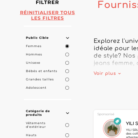
FILTRER
Fournis
RÉINITIALISER TOUS
LES FILTRES
Public Cible
Explorez l'uni
Femmes
idéale pour le
Hommes
de style? Nos
jeans femme, al
Unisexe
Bébés et enfants
Voir plus
Le marché esp
Grandes tailles
produits allan
Adolescent
de vos cliente
précision des
qui se démarqu
Catégorie de
Sponsorisé
produits
En collaboran
Vêtements
YILI 
d'extérieur
mode inspirée
YILI SR
des col
Hauts
soyez à la re
attente