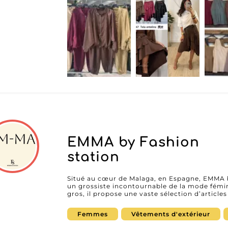
indéfectible des articles qu'elle propose, so
toutes les femmes en quête de mode et de co
vêtements s’adapte aux tendances actuelles, c
attirer et fidéliser vos clients. Choisir Lunafashion textil S.l, c'est opter pour un
grossiste qui vous accompagne dans le dével
produits qui se démarquent par leur design m
traitant avec eux, vous bénéficiez non seulem
mais aussi d'un support client réactif et professionnel. Pour les reve
enrichir leur catalogue avec des articles attray
Séville est une opportunité à saisir. Assur
diversifiée et de confiance pour répondre aux
Optez pour ce partenaire B2B et donnez un 
mode féminine.
EMMA by Fashion
station
Situé au cœur de Malaga, en Espagne, EMMA 
un grossiste incontournable de la mode fémini
gros, il propose une vaste sélection d’article
jeans et robes, soigneusement choisis pour su
répondre aux exigences des revendeurs à la 
Femmes
Vêtements d'extérieur
qualité. Présent sur MicroStore, EMMA by Fashion station offre aux détaillants une
expérience d’achat fluide et professionnelle.