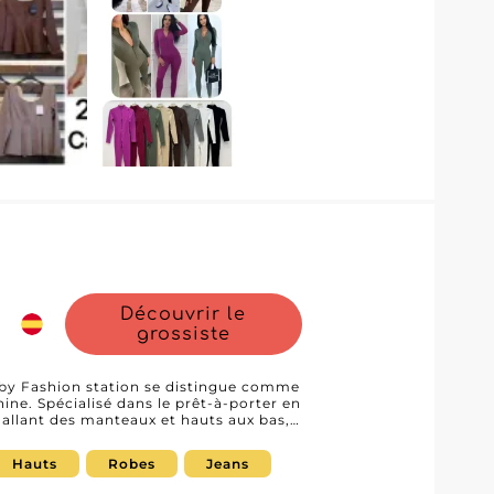
igneusement sélectionnés pour séduire
nfort. Leur vaste assortiment de
e qui est un véritable atout pour
oppement de votre activité, avec des
oderne et leur qualité supérieure. En
ent d'un excellent rapport qualité-prix,
ndeurs désirant
ants et fiables, Lunafashion textil S.l à
ez-vous une gamme de vêtements
 attentes de vos clientes exigeantes.
nouveau souffle à votre commerce de
Découvrir le
grossiste
by Fashion station se distingue comme
ne. Spécialisé dans le prêt-à-porter en
s allant des manteaux et hauts aux bas,
ivre les tendances actuelles et
recherche de pièces modernes et de
Hauts
Robes
Jeans
 Les revendeurs peuvent y parcourir les