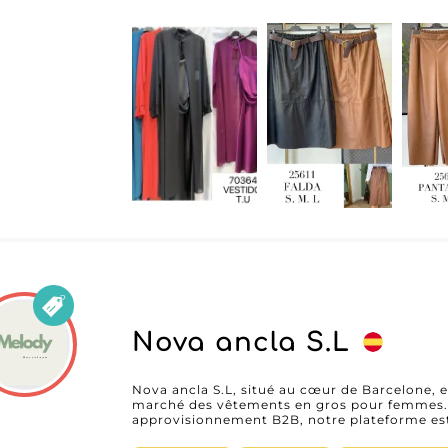
collections, accéder aux nouveautés et pass
Cette présence sur la plateforme garantit une
visibilité en temps réel sur les produits dis
avec le fournisseur. En choisissant EMMA by Fashion station, les professionnels
bénéficient d’un service client réactif, d’une l
livraison rapides, essentiels pour maintenir 
Le sérieux et la fiabilité de ce grossiste font d
boutiques souhaitant enrichir leur offre avec
confortables et dans l’air du temps. Opter pour EMMA by Fashion station, c’est
collaborer avec un fournisseur espagnol reconn
adaptabilité, pour accompagner durablement 
Europe et au-delà.
Nova ancla S.L
Nova ancla S.L, situé au cœur de Barcelone, e
marché des vêtements en gros pour femmes. 
approvisionnement B2B, notre plateforme est 
de confiance qui utilise la technologie MicroS