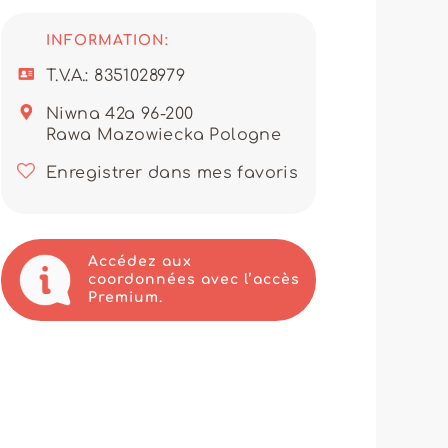
s que les pantalons jeans, les
ptée à divers besoins et
INFORMATION:
nels tout en bénéficiant de la
T.V.A.: 8351028979
ndeur souhaitant se distinguer
ce fournisseur comme un
Niwna 42a 96-200
Rawa Mazowiecka Pologne
t de produits d'excellence, mais
sculine. Optez pour une
Enregistrer dans mes favoris
 en denim qui feront toute la
Accédez aux
coordonnées avec l’accès
Premium.