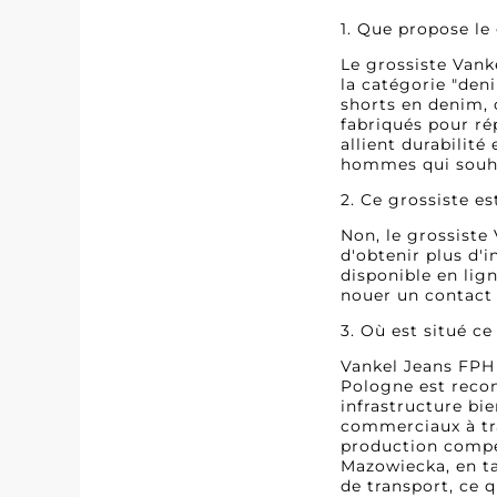
1. Que propose l
Le grossiste Vank
la catégorie "den
shorts en denim, 
fabriqués pour ré
allient durabilit
hommes qui souha
2. Ce grossiste es
Non, le grossiste
d'obtenir plus d'
disponible en lign
nouer un contact
3. Où est situé ce
Vankel Jeans FPH 
Pologne est reco
infrastructure bi
commerciaux à tra
production compéti
Mazowiecka, en ta
de transport, ce 