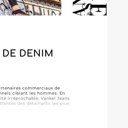
 DE DENIM
partenaires commerciaux de
nnels ciblant les hommes. En
ité irréprochable, Vankel Jeans
ntes des détaillants les plus
ntemporel, ce qui en fait un
des articles qui allient élégance