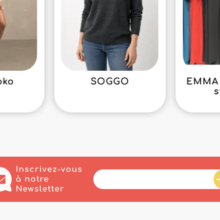
oko
SOGGO
EMMA 
s
Inscrivez-vous
à notre
Newsletter