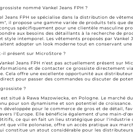
e grossiste nommé Vankel Jeans FPH ?
el Jeans FPH se spécialise dans la distribution de vêt
im", il propose une gamme variée de produits tels que de
conçus spécifiquement pour une clientèle masculine prof
pondre aux besoins des détaillants à la recherche de prod
é et style intemporel. Les vêtements proposés par Vankel
itent adopter un look moderne tout en conservant une 
t-il présent sur MicroStore ?
 Vankel Jeans FPH n'est pas actuellement présent sur Micr
informations et de contacter ce grossiste directement via
e. Cela offre une excellente opportunité aux distributeur
 direct pour passer des commandes ou discuter de poten
 grossiste ?
est situé à Rawa Mazowiecka, en Pologne. Le marché du t
nnu pour son dynamisme et son potentiel de croissance.
en développée pour le commerce de gros et de détail, fav
vers l'Europe. Elle bénéficie également d'une main-d'œu
tifs, ce qui en fait un lieu stratégique pour l'industrie
nt que ville polonaise, offre un accès pratique aux march
qui constitue un atout considérable pour les distribute