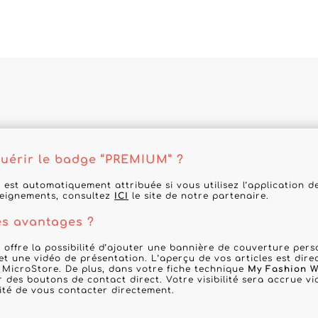
érir le badge “PREMIUM” ?
 est automatiquement attribuée si vous utilisez l’application 
seignements, consultez
ICI
le site de notre partenaire.
es avantages ?
 offre la possibilité d’ajouter une bannière de couverture per
 et une vidéo de présentation. L’aperçu de vos articles est dir
 MicroStore. De plus, dans votre fiche technique
My Fashion W
r des boutons de contact direct. Votre visibilité sera accrue via
lité de vous contacter directement.