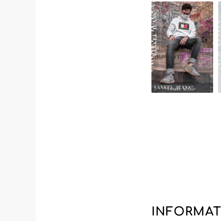
et confort. De plu
manteaux, et même
préférences des 
Rejoindre la plat
fiabilité et du p
grâce à une offre
partenaire privilé
En choisissant Va
aussi d'un servic
collaboration ave
différence sur vo
INFORMAT