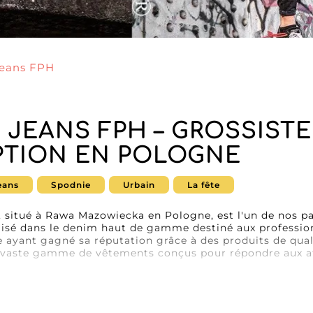
Jeans FPH
 JEANS FPH – GROSSISTE
PTION EN POLOGNE
eans
Spodnie
Urbain
La fête
, situé à Rawa Mazowiecka en Pologne, est l'un de nos 
lisé dans le denim haut de gamme destiné aux professio
e ayant gagné sa réputation grâce à des produits de qual
vaste gamme de vêtements conçus pour répondre aux atte
l Jeans FPH se distingue par sa durabilité et son style i
le pour les revendeurs souhaitant offrir à leurs clients 