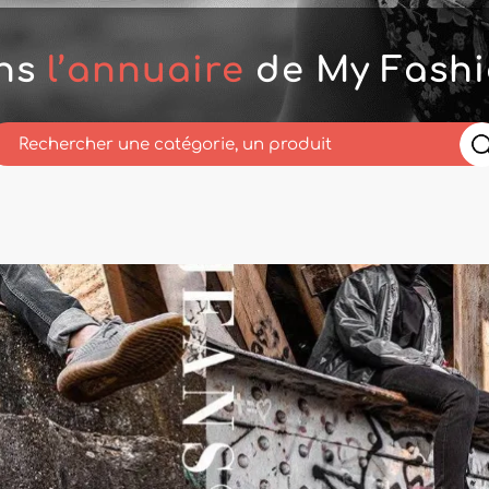
ans
l’annuaire
de My Fashi