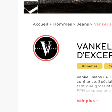
Accueil
>
Hommes
>
Jeans
>
Vankel 
VANKEL
D'EXCE
Hommes
J
Vankel Jeans FPH
confiance. Spécia
tant que grossist
FPH propose une 
exigeants.
Voir plus
Le denim de Vanke
choix incontournab