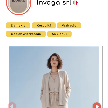
Invoga srl
Damskie
Koszulki
Wakacje
Odzież wierzchnia
Sukienki