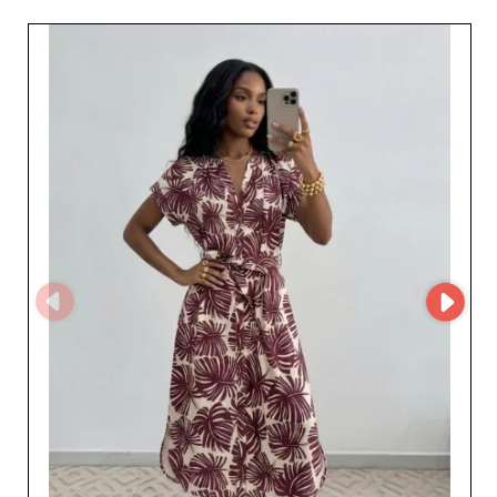
różnorodności i dynamiki. Dla profesjonalistów mody
pragnących odświeżyć swoje kolekcje MIRA jest
idealnym partnerem, uważnie reagującym na
zmieniające się potrzeby handlu detalicznego i
odsprzedaży. Jeśli szukasz niezawodnego dostawcy,
który trzyma rękę na pulsie trendów, zarejestruj się w My
Fashion Wholesaler, aby uzyskać dostęp do profilu
dostawcy i pełnych danych kontaktowych MIRA.
Współpracuj z hurtownikiem zaangażowanym w jakość,
regularność i Twój długoterminowy sukces w
nieustannie zmieniającym się świecie mody damskiej.