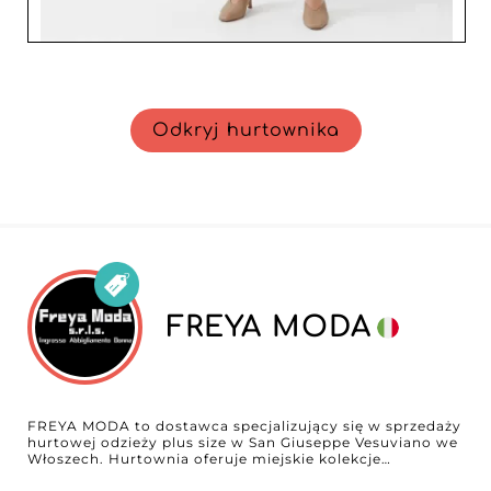
Odkryj hurtownika
FREYA MODA
FREYA MODA to dostawca specjalizujący się w sprzedaży
hurtowej odzieży plus size w San Giuseppe Vesuviano we
Włoszech. Hurtownia oferuje miejskie kolekcje
obejmujące odzież plus size prêt‑à‑porter, sukienki, góry,