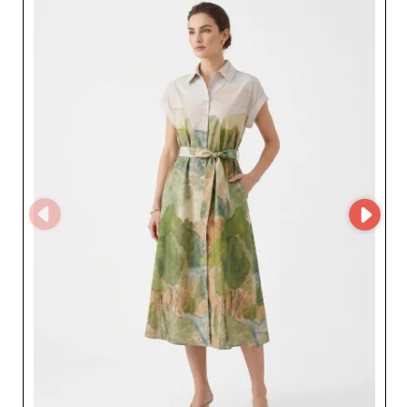
My Fashion Wholesaler, detaliczni sprzedawcy mogą
poprosić o dostęp do MicroStore dostawcy i nawiązać
współpracę ze specjalistą od sukienek damskich.