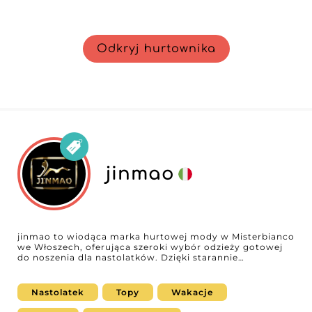
Odkryj hurtownika
jinmao
jinmao to wiodąca marka hurtowej mody w Misterbianco
we Włoszech, oferująca szeroki wybór odzieży gotowej
do noszenia dla nastolatków. Dzięki starannie
dobranemu asortymentowi obejmującemu najnowsze
trendy streetwearowe, uniwersalne elementy bazowe
oraz oryginalną odzież wierzchnią, jinmao proponuje
Nastolatek
Topy
Wakacje
style łączące komfort z nowoczesnością. Niezależnie od
tego, czy Twoi klienci szukają casualowych elementów,